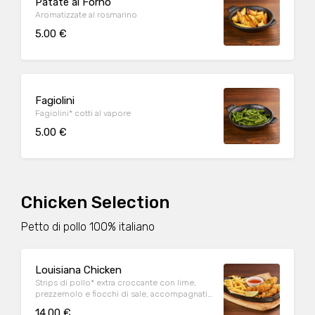
Patate al Forno
Aromatizzate al rosmarino
5.00 €
Fagiolini
Fagiolini* cotti al vapore
5.00 €
Chicken Selection
Petto di pollo 100% italiano
Louisiana Chicken
Strips di pollo* extra croccante con lime,
prezzemolo e fiocchi di sale, accompagnati
da patate* Fries e salsa Sweet & chili
14.00 €