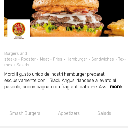
Burgers and
steaks
Rooster
Meat
Fries
Hamburger
Sandwiches
Tex-
mex
Salads
Mordi il gusto unico dei nostri hamburger preparati
esclusivamente con il Black Angus irlandese allevato al
pascolo, accompagnato da fragranti patatine. Ass
...
more
Smash Burgers
Appetizers
Salads