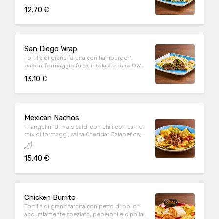
Parmigiano Reggiano DOP, servita con
12.70 €
patate* Fries e salsa OWW
San Diego Wrap
Tortilla di grano farcita con hamburger*,
bacon, formaggio fuso, insalata e salsa OWW,
servita con patate* Fries e salsa OWW
13.10 €
Mexican Nachos
Triangolini di mais caldi con chili con carne,
mix di formaggi, salsa Cheddar, Jalapeños,
pomodoro e prezzemolo fresco, serviti con
mix di salse (Guacamole, Messicana e sauce
15.40 €
Cream)
Chicken Burrito
Tortilla di grano farcita con petto di pollo*
accuratamente speziato, peperoni e cipolla