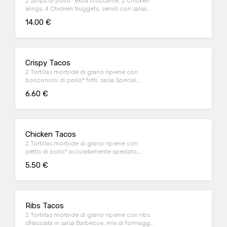
2 Strips di pollo* extra croccante, 2 Chicken
Wings, 4 Chicken Nuggets, serviti con salsa
Sweet & chili
14.00 €
Crispy Tacos
2 Tortillas morbide di grano ripiene con
bocconcini di pollo* fritti, salsa Special,
insalata iceberg e pico de gallo, il tutto
6.60 €
guarnito con sauce Cream
Chicken Tacos
2 Tortillas morbide di grano ripiene con
petto di pollo* accuratamente speziato,
peperoni e cipolla rossa marinati in salsa
5.50 €
Messicana, mix di formaggi, insalata iceberg
e pico de gallo, il tutto guarnito con sauce
Cream
Ribs Tacos
2 Tortillas morbide di grano ripiene con ribs
sfilacciata in salsa Barbecue, mix di formaggi,