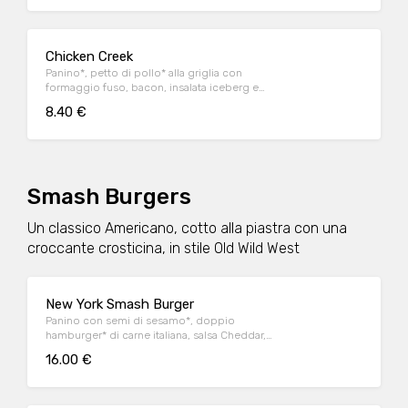
Chicken Creek
Panino*, petto di pollo* alla griglia con
formaggio fuso, bacon, insalata iceberg e
salsa OWW
8.40 €
Smash Burgers
Un classico Americano, cotto alla piastra con una
croccante crosticina, in stile Old Wild West
New York Smash Burger
Panino con semi di sesamo*, doppio
hamburger* di carne italiana, salsa Cheddar,
bacon, pomodoro, salsa OWW, insalata
16.00 €
iceberg e cetriolini, accompagnato da
patate* Fries e salsa OWW.