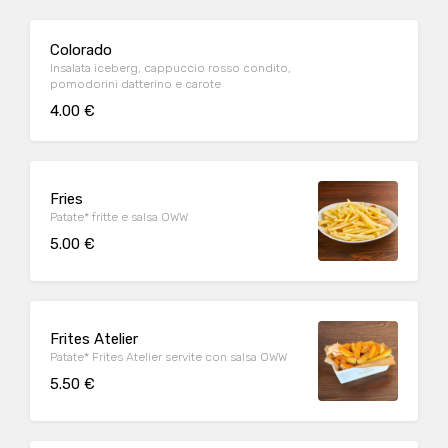
Colorado
Insalata iceberg, cappuccio rosso condito,
pomodorini datterino e carote
4.00 €
Fries
Patate* fritte e salsa OWW
5.00 €
Frites Atelier
Patate* Frites Atelier servite con salsa OWW
5.50 €