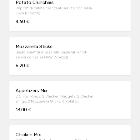
Potato Crunchies
Pepite* di patate croccanti servite con salsa
OWW (8 pezzi)
4.60 €
Mozzarella Sticks
Bastoncini* di mozzarella pastellati e fritti
serviti con salsa OWW (6 pezzi)
6.20 €
Appetizers Mix
2 Onion Rings, 2 Chicken Nuggets, 2 Chicken
Wings, 2 Mozzarella Sticks, 6 Potato
Crunchies, serviti con salsa OWW
13.00 €
Chicken Mix