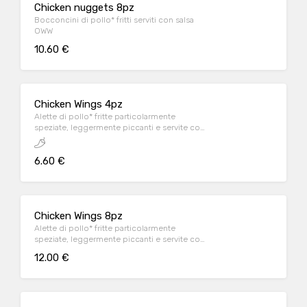
Chicken nuggets 8pz
Bocconcini di pollo* fritti serviti con salsa
OWW
10.60 €
Chicken Wings 4pz
Alette di pollo* fritte particolarmente
speziate, leggermente piccanti e servite con
salsa OWW
6.60 €
Chicken Wings 8pz
Alette di pollo* fritte particolarmente
speziate, leggermente piccanti e servite con
salsa OWW
12.00 €