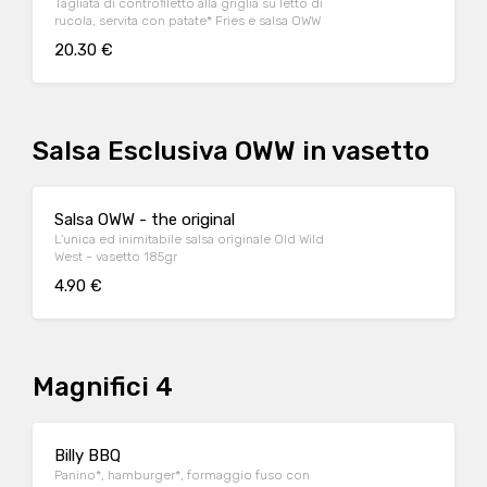
Tagliata di controfiletto alla griglia su letto di
rucola, servita con patate* Fries e salsa OWW
20.30 €
Salsa Esclusiva OWW in vasetto
Salsa OWW - the original
L'unica ed inimitabile salsa originale Old Wild
West - vasetto 185gr
4.90 €
Magnifici 4
Billy BBQ
Panino*, hamburger*, formaggio fuso con