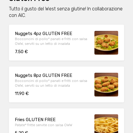
Tutto il gusto del West senza glutine! In collaborazione
con AIC.
Nuggets 4pz GLUTEN FREE
Bocconcini di pollo* panati e fritti con salsa
OWW, serviti su un letto di insalata
7.50 €
Nuggets 8pz GLUTEN FREE
Bocconcini di pollo* panati e fritti con salsa
OWW, serviti su un letto di insalata
11.90 €
Fries GLUTEN FREE
Patate* fritte servite con salsa OWW
5.20 €