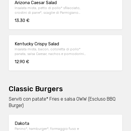
Arizona Caesar Salad
Insalata mista, petto di pollo* sfilacciato,
crostini di pane*, scaglie di Parmigiano
Reggiano DOP e salsa Caesar
13.30 €
Kentucky Crispy Salad
Insalata mista, bacon, cotoletta di pollo*
panata, salsa Caesar, nachos e pomodorini
datterino
12.90 €
Classic Burgers
Serviti con patate* Fries e salsa OWW (Escluso BBQ
Burger)
Dakota
Panino*, hamburger*, formaggio fuso e