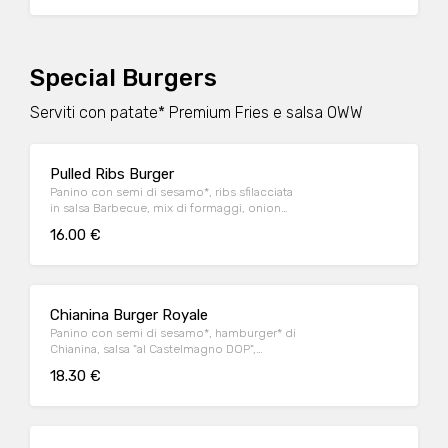
OWW
Special Burgers
Serviti con patate* Premium Fries e salsa OWW
Pulled Ribs Burger
Panino con semi di sesamo*, ribs sfilacciata
in salsa Barbecue, mix di formaggi, onion
relish, cappuccio rosso condito e insalata
16.00 €
iceberg
Chianina Burger Royale
Panino con semi di sesamo*, hamburger* di
Chianina, salsa "al Castelmagno DOP",
guanciale nostrano, cappuccio rosso
18.30 €
condito (con salsa alla senape) e insalata
iceberg