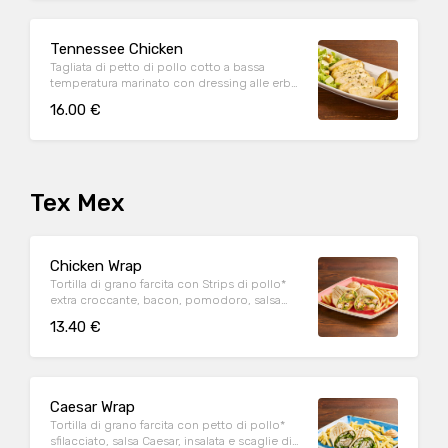
Tennessee Chicken
Tagliata di petto di pollo cotto a bassa
temperatura marinato con dressing alle erbe,
mix di pepi, con contorno di caesar salad e
16.00 €
patate al forno
Tex Mex
Chicken Wrap
Tortilla di grano farcita con Strips di pollo*
extra croccante, bacon, pomodoro, salsa
cheddar, insalata, salsa Special servite con
13.40 €
patate* Fries e salsa OWW
Caesar Wrap
Tortilla di grano farcita con petto di pollo*
sfilacciato, salsa Caesar, insalata e scaglie di