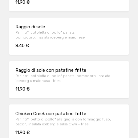
11.90 €
Raggio di sole
Panino*, cotoletta di pollo* panata,
pomodoro, insalata iceberg e maionese.
8.40 €
Raggio di sole con patatine fritte
Panino*, cotoletta di pollo* panata, pomodoro, insalata
iceberg e maionese+ fries
11.90 €
Chicken Creek con patatine fritte
Panino*, petto di pollo* alla griglia con formaggio fuso,
bacon, insalata iceberg e salsa OWW + fries
11.90 €