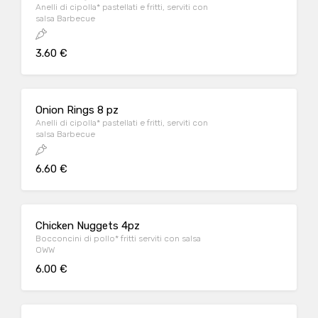
Anelli di cipolla* pastellati e fritti, serviti con
salsa Barbecue
3.60 €
Onion Rings 8 pz
Anelli di cipolla* pastellati e fritti, serviti con
salsa Barbecue
6.60 €
Chicken Nuggets 4pz
Bocconcini di pollo* fritti serviti con salsa
OWW
6.00 €