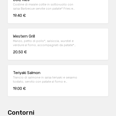
Costine di maiale cotte in sottovuoto con
salsa Barbecue servite con patate* Fries e
salsa Barbecue
19.40 €
Western Grill
Manzo, petto di pollo*, salsiccia, wurstel e
verdure al forno, accompagnati da patate*
Fries e salsa OWW (per 1 persona)
20.50 €
Teriyaki Salmon
Trancio di salmone in salsa teriyaki e sesamo
tostato, servito con patate al forno e
fagiolini*
19.00 €
Contorni