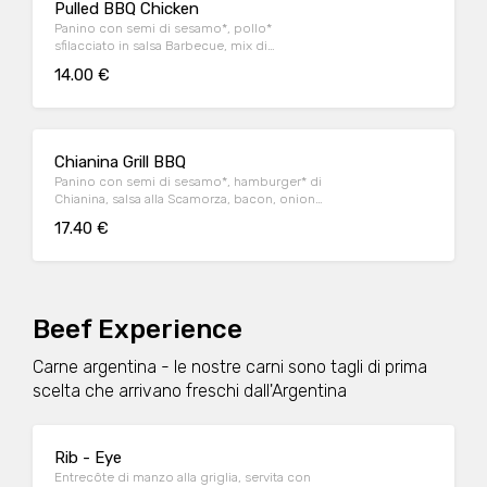
Pulled BBQ Chicken
Panino con semi di sesamo*, pollo*
sfilacciato in salsa Barbecue, mix di
formaggi, onion relish, bacon, maionese e
14.00 €
insalata iceberg
Chianina Grill BBQ
Panino con semi di sesamo*, hamburger* di
Chianina, salsa alla Scamorza, bacon, onion
relish, insalata iceberg e salsa Barbecue
17.40 €
Beef Experience
Carne argentina - le nostre carni sono tagli di prima
scelta che arrivano freschi dall'Argentina
Rib - Eye
Entrecôte di manzo alla griglia, servita con