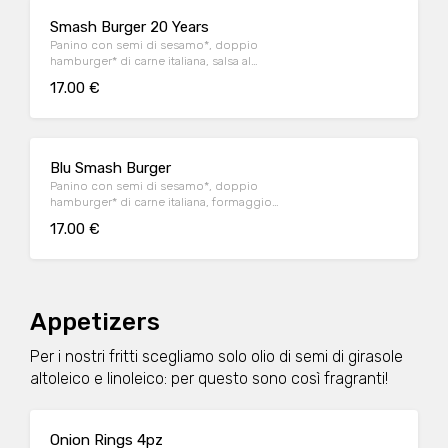
Smash Burger 20 Years
Panino con semi di sesamo*, doppio
hamburger* di carne italiana, salsa al
"Pecorino Romano DOP", guanciale nostrano,
17.00 €
insalata iceberg, salsa maionese senapata
con pomodori secchi, servito con patate*
Fries e salsa OWW.
Blu Smash Burger
Panino con semi di sesamo*, doppio
hamburger* di carne italiana, formaggio
Cheddar affumicato, bacon, salsa smoked,
17.00 €
insalata iceberg, servito con patate* Fries e
salsa OWW.
Appetizers
Per i nostri fritti scegliamo solo olio di semi di girasole
altoleico e linoleico: per questo sono così fragranti!
Onion Rings 4pz