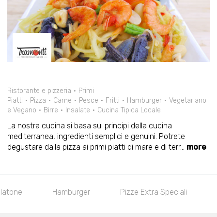
Ristorante e pizzeria
Primi
Piatti
Pizza
Carne
Pesce
Fritti
Hamburger
Vegetariano
e Vegano
Birre
Insalate
Cucina Tipica Locale
La nostra cucina si basa sui principi della cucina
mediterranea, ingredienti semplici e genuini. Potrete
degustare dalla pizza ai primi piatti di mare e di terr
...
more
tone
Hamburger
Pizze Extra Speciali
Pi