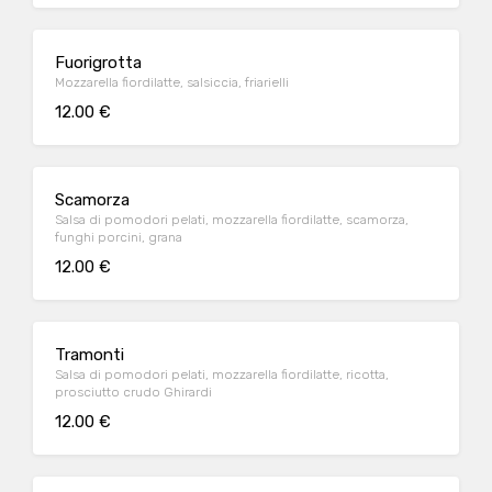
Fuorigrotta
Mozzarella fiordilatte, salsiccia, friarielli
12.00 €
Scamorza
Salsa di pomodori pelati, mozzarella fiordilatte, scamorza,
funghi porcini, grana
12.00 €
Tramonti
Salsa di pomodori pelati, mozzarella fiordilatte, ricotta,
prosciutto crudo Ghirardi
12.00 €