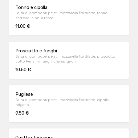
Tonno e cipolla
Salsa di pomodori pelati, mozzarella fiordilatte, tonno
sott'olio, cipolla rossa
11.00 €
Prosciutto e funghi
Salsa di pomodori pelati, mozzarella fiordilatte, prosciutto
cotto Ferrarini, funghi champignon
10.50 €
Pugliese
Salsa di pomodori pelati, mozzarella fiordilatte, cipolla,
origano
9.50 €
Quattro formaggi