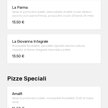
La Parma
Salsa di pomodori pelati, stracciatella di latte crudo italiano
vaccino con panna fresca, prosciutto crudo Ghirardi 24 mesi
13.50 €
La Giovanna Integrale
Mozzarella fiordilatte, pancetta Capitelli alle tre cotture,
impasto di farina integrale macinata a pietra
13.50 €
Pizze Speciali
Amalfi
Salsa di pomodori pelati, mozzarella fiordilatte, frutti di mare,
olive