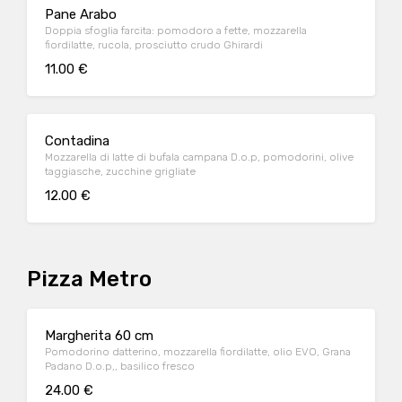
Pane Arabo
Doppia sfoglia farcita: pomodoro a fette, mozzarella
fiordilatte, rucola, prosciutto crudo Ghirardi
11.00 €
Contadina
Mozzarella di latte di bufala campana D.o.p, pomodorini, olive
taggiasche, zucchine grigliate
12.00 €
Pizza Metro
Margherita 60 cm
Pomodorino datterino, mozzarella fiordilatte, olio EVO, Grana
Padano D.o.p,, basilico fresco
24.00 €