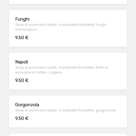
Funghi
Salsa di pomodori pelati, mozzarella fiordilatte, funghi
champignon
9.50 €
Napoli
Salsa di pomodori pelati, mozzarella fiordilatte, filetti di
acciughe di Cetara, origano
9.50 €
Gorgonzola
Salsa di pomodori pelati, mozzarella fiordilatte, gorgonzola
9.50 €