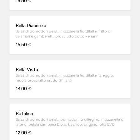
16.50 €
Bella Piacenza
Salsa di pomodori pelati, mozzarella fiordilatte, fritto di
calamari e gamberetti, prosciutto cotto Ferrarini
16.50 €
Bella Vista
Salsa di pomodori pelati, mozzarella fiordilatte, taleggio,
rucola prosciutto crudo Ghirardi
13.00 €
Bufalina
Salsa di pomodori pelati, pomodorino ciliegino, mozzarella di
latte di bufala campana D.o.p, basilico, origano, olio EVO
12.00 €