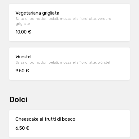
Vegetariana grigliata
Salsa di pomodori pelati, mozzarella fiordilatte, verdure
grigliate
10.00 €
Wurstel
Salsa di pomodori pelati, mozzarella fiordilatte, würstel
9.50 €
Dolci
Cheescake ai frutti di bosco
6.50 €