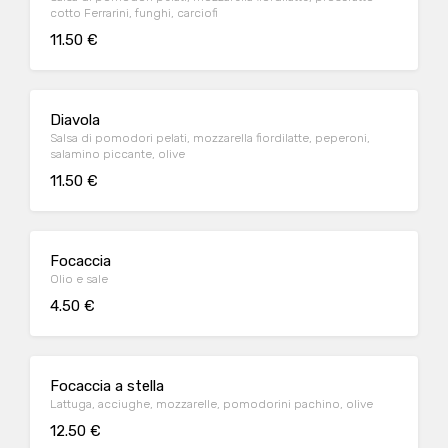
cotto Ferrarini, funghi, carciofi
11.50 €
Diavola
Salsa di pomodori pelati, mozzarella fiordilatte, peperoni,
salamino piccante, olive
11.50 €
Focaccia
Olio e sale
4.50 €
Focaccia a stella
Lattuga, acciughe, mozzarelle, pomodorini pachino, olive
12.50 €