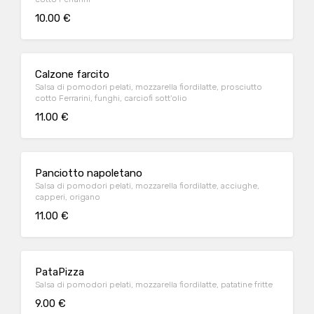
10.00 €
Calzone farcito
Salsa di pomodori pelati, mozzarella fiordilatte, prosciutto
cotto Ferrarini, funghi, carciofi sott'olio
11.00 €
Panciotto napoletano
Salsa di pomodori pelati, mozzarella fiordilatte, acciughe,
capperi, origano
11.00 €
PataPizza
Salsa di pomodori pelati, mozzarella fiordilatte, patatine fritte
9.00 €