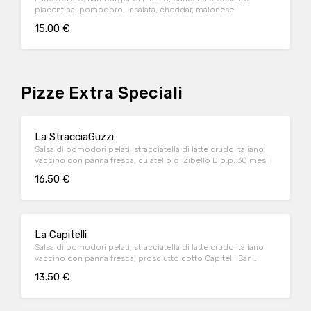
piacentina, pomodoro, insalata, cheddar, maionese
15.00 €
Pizze Extra Speciali
La StracciaGuzzi
Salsa di pomodori pelati, stracciatella di latte crudo italiano
vaccino con panna fresca, culatello di Zibello D.o.p. 30 mesi
16.50 €
La Capitelli
Salsa di pomodori pelati, stracciatella di latte crudo italiano
vaccino con panna fresca, prosciutto cotto Capitelli San
Giovanni
13.50 €