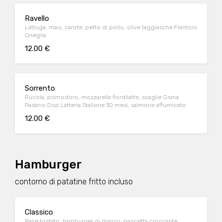
Ravello
Lattuga, mais, carote, petto di pollo, olive taggiasche Frantoio
Oneglia
12.00 €
Sorrento
Rucola, pomodoro, mozzarella fiordilatte, scaglie Grana
Padano Dop Latteria Stallone 30 mesi, salmone affumicato
12.00 €
Hamburger
contorno di patatine fritto incluso
Classico
Pane tostato, hamburger di manzo, pancetta croccante