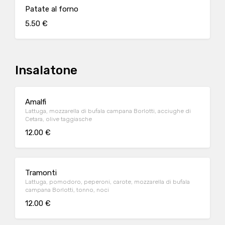
Patate al forno
5.50 €
Insalatone
Amalfi
Lattuga, mozzarella di bufala campana Borlotti, acciughe di
Cetara, olive taggiasche
12.00 €
Tramonti
Lattuga, pomodoro, peperoni, carote, mozzarella di bufala
campana Borlotti, tonno, noci
12.00 €