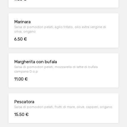
Marinara
Salsa di pomodori pelati, aglio tritato, olio extra vergine di
oliva, origano
6.50 €
Margherita con bufala
Salsa di pomodori pelati, mozzarella di latte di bufala
campana D.o.p
11.00 €
Pescatora
Salsa di pomodori pelati, frutti di mare, olive, capperi, origano
15.50 €