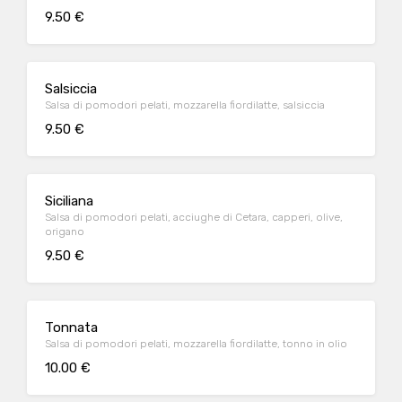
9.50 €
Salsiccia
Salsa di pomodori pelati, mozzarella fiordilatte, salsiccia
9.50 €
Siciliana
Salsa di pomodori pelati, acciughe di Cetara, capperi, olive,
origano
9.50 €
Tonnata
Salsa di pomodori pelati, mozzarella fiordilatte, tonno in olio
10.00 €