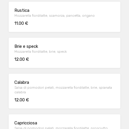
Rustica
Mozzarella fiordilatte, scamorza, pancetta, origano
11.00 €
Brie e speck
Mozzarella fiordilatte, brie, speck
12.00 €
Calabra
Salsa di pomodori pelati, mozzarella fiordilatte, brie, spianata
calabra
12.00 €
Capricciosa
Salsa di pomodori pelati, mozzarella fiordilatte, prosciutto