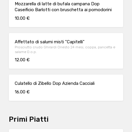
Mozzarella di latte di bufala campana Dop
Caseificio Barlotti con bruschetta ai pomodorini
10.00 €
Affettato di salumi misti "Capitelli"
Prosciutto crudo Ghirardi Onesto 24 mesi, coppa, pancetta e
salame D.o.p.
12.00 €
Culatello di Zibello Dop Azienda Cacciali
16.00 €
Primi Piatti