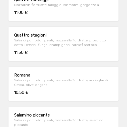
Mozzarella fiordilatte, taleggio, scamorza, gorgonzola
11.00 €
Quattro stagioni
Salsa di pomodori pelati, mozzarella fiordilatte, prosciutto
cotto Ferrarini, funghi champignon, carciofi sott'olio
11.50 €
Romana
Salsa di pomodori pelati, mozzarella fiordilatte, acciughe di
Cetara, olive, origano
10.50 €
Salamino piccante
Salsa di pomodori pelati, mozzarella fiordilatte, salamino
piccante