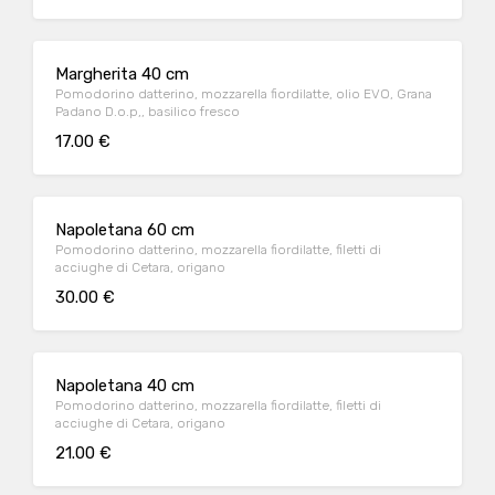
Margherita 40 cm
Pomodorino datterino, mozzarella fiordilatte, olio EVO, Grana
Padano D.o.p,, basilico fresco
17.00 €
Napoletana 60 cm
Pomodorino datterino, mozzarella fiordilatte, filetti di
acciughe di Cetara, origano
30.00 €
Napoletana 40 cm
Pomodorino datterino, mozzarella fiordilatte, filetti di
acciughe di Cetara, origano
21.00 €