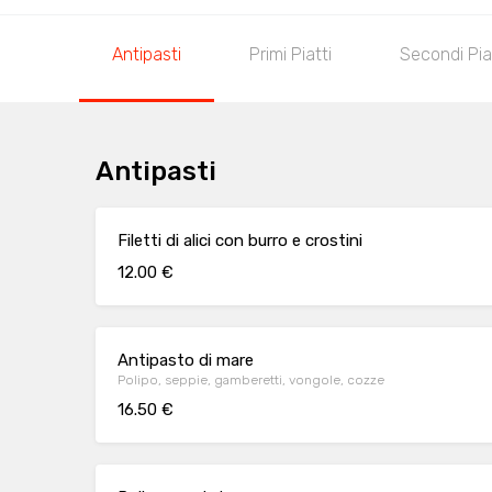
Antipasti
Primi Piatti
Secondi Pia
Antipasti
Filetti di alici con burro e crostini
12.00 €
Antipasto di mare
Polipo, seppie, gamberetti, vongole, cozze
16.50 €