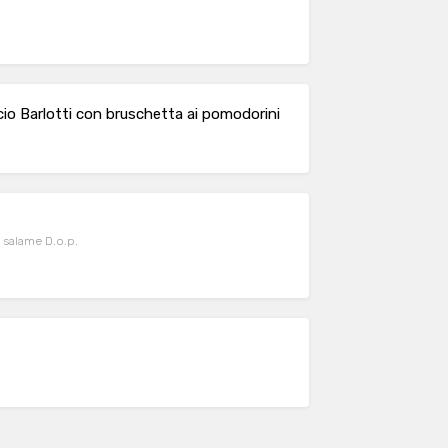
cio Barlotti con bruschetta ai pomodorini
 salame D.o.p.