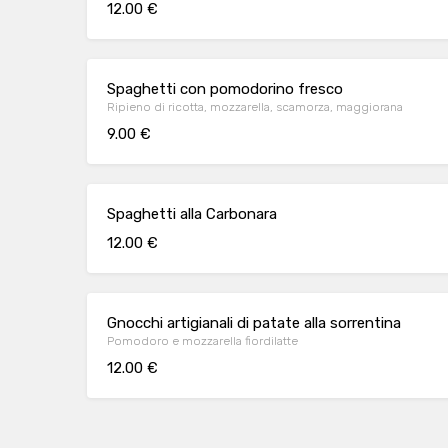
12.00 €
Spaghetti con pomodorino fresco
Ripieno di ricotta, mozzarella, scamorza, maggiorana
9.00 €
Spaghetti alla Carbonara
12.00 €
Gnocchi artigianali di patate alla sorrentina
Pomodoro e mozzarella fiordilatte
12.00 €