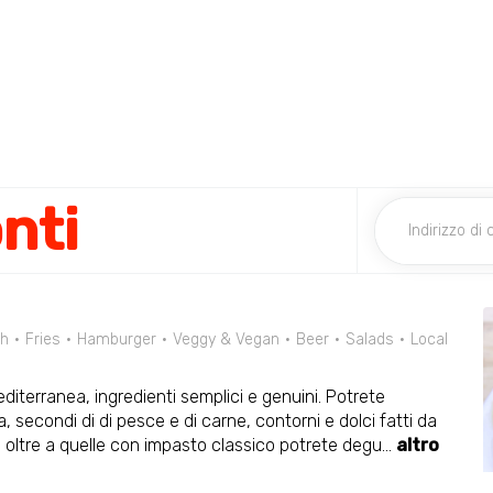
nti
sh
Fries
Hamburger
Veggy & Vegan
Beer
Salads
Local
editerranea, ingredienti semplici e genuini. Potrete
ra, secondi di di pesce e di carne, contorni e dolci fatti da
e oltre a quelle con impasto classico potrete degu
...
altro