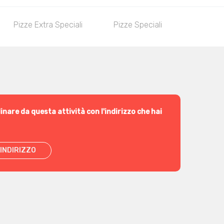
Pizze Extra Speciali
Pizze Speciali
Pizza Me
inare da questa attività con l'indirizzo che hai
INDIRIZZO