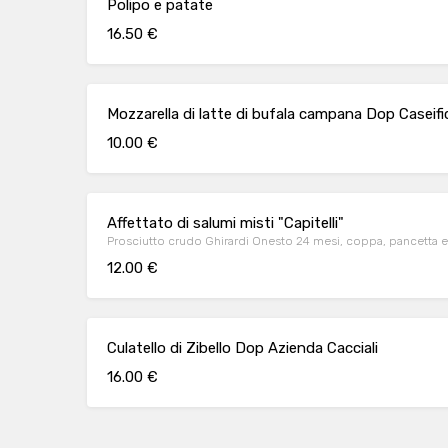
Polipo e patate
16.50 €
Mozzarella di latte di bufala campana Dop Caseifi
10.00 €
Affettato di salumi misti "Capitelli"
Prosciutto crudo Ghirardi Onesto 24 mesi, coppa, pancetta e
12.00 €
Culatello di Zibello Dop Azienda Cacciali
16.00 €