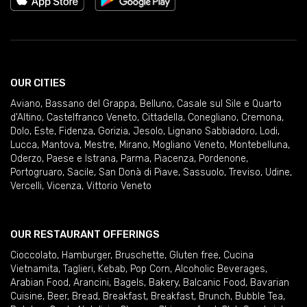
OUR CITIES
Aviano
,
Bassano del Grappa
,
Belluno
,
Casale sul Sile e Quarto
d'Altino
,
Castelfranco Veneto
,
Cittadella
,
Conegliano
,
Cremona
,
Dolo
,
Este
,
Fidenza
,
Gorizia
,
Jesolo
,
Lignano Sabbiadoro
,
Lodi
,
Lucca
,
Mantova
,
Mestre
,
Mirano
,
Mogliano Veneto
,
Montebelluna
,
Oderzo
,
Paese e Istrana
,
Parma
,
Piacenza
,
Pordenone
,
Portogruaro
,
Sacile
,
San Donà di Piave
,
Sassuolo
,
Treviso
,
Udine
,
Vercelli
,
Vicenza
,
Vittorio Veneto
OUR RESTAURANT OFFERINGS
Cioccolato
,
Hamburger
,
Bruschette
,
Gluten free
,
Cucina
Vietnamita
,
Taglieri
,
Kebab
,
Pop Corn
,
Alcoholic Beverages
,
Arabian Food
,
Arancini
,
Bagels
,
Bakery
,
Balcanic Food
,
Bavarian
Cuisine
,
Beer
,
Bread
,
Breakfast
,
Breakfast
,
Brunch
,
Bubble Tea
,