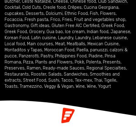
Butcher
,
Ceste Natalizie
,
Cheese
,
Chinese food
,
Club Sandwich
,
Cocktail
,
Cold Cuts
,
Creole food
,
Crêpes
,
Cucina Georgiana
,
cupcakes
,
Desserts
,
Dolciumi
,
Ethnic Food
,
Fish
,
Flowers
,
Focaccia
,
Fresh pasta
,
Frico
,
Fries
,
Fruit and vegetables shop
,
Gastronomy
,
Gift ideas
,
Gluten Free AIC Certified
,
Greek Food
,
Greek Food
,
Grocery
,
Gua bao
,
Ice cream
,
Indian food
,
Japanese
,
Korean Food
,
Latin cuisine
,
Laundry
,
Laundry
,
Lebanese cuisine
,
Local food
,
Main courses
,
Meat
,
Meatballs
,
Mexican Cuisine
,
Montaditos y Tapas
,
Moroccan Food
,
Paella
,
panuozzi, calzoni &
pucce
,
Panzerotti
,
Pastry
,
Philippines Food
,
Piadine
,
Pinsa
Romana
,
Pizza
,
Plants and Flowers
,
Pokè
,
Polenta
,
Presents
,
Preserves
,
Ramen
,
Ready-made Sauces
,
Regional Specialties
,
Restaurants
,
Rooster
,
Salads
,
Sandwiches
,
Smoothies and
extracts
,
Street Food
,
Sushi
,
Tacos
,
Tex-mex
,
Thai
,
Tigelle
,
Toasts
,
Tramezzino
,
Veggy & Vegan
,
Wine
,
Wine
,
Yogurt