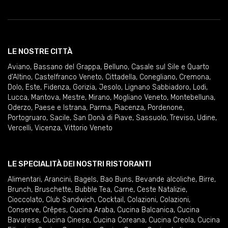
LE NOSTRE CITTÀ
Aviano
,
Bassano del Grappa
,
Belluno
,
Casale sul Sile e Quarto
d'Altino
,
Castelfranco Veneto
,
Cittadella
,
Conegliano
,
Cremona
,
Dolo
,
Este
,
Fidenza
,
Gorizia
,
Jesolo
,
Lignano Sabbiadoro
,
Lodi
,
Lucca
,
Mantova
,
Mestre
,
Mirano
,
Mogliano Veneto
,
Montebelluna
,
Oderzo
,
Paese e Istrana
,
Parma
,
Piacenza
,
Pordenone
,
Portogruaro
,
Sacile
,
San Donà di Piave
,
Sassuolo
,
Treviso
,
Udine
,
Vercelli
,
Vicenza
,
Vittorio Veneto
LE SPECIALITÀ DEI NOSTRI RISTORANTI
Alimentari
,
Arancini
,
Bagels
,
Bao Buns
,
Bevande alcoliche
,
Birre
,
Brunch
,
Bruschette
,
Bubble Tea
,
Carne
,
Ceste Natalizie
,
Cioccolato
,
Club Sandwich
,
Cocktail
,
Colazioni
,
Colazioni
,
Conserve
,
Crêpes
,
Cucina Araba
,
Cucina Balcanica
,
Cucina
Bavarese
,
Cucina Cinese
,
Cucina Coreana
,
Cucina Creola
,
Cucina