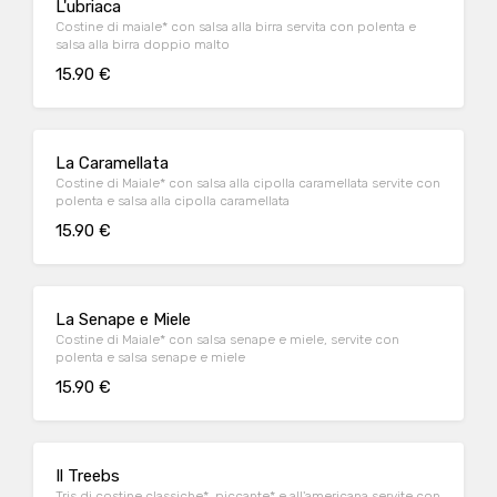
L'ubriaca
Costine di maiale* con salsa alla birra servita con polenta e
salsa alla birra doppio malto
15.90 €
La Caramellata
Costine di Maiale* con salsa alla cipolla caramellata servite con
polenta e salsa alla cipolla caramellata
15.90 €
La Senape e Miele
Costine di Maiale* con salsa senape e miele, servite con
polenta e salsa senape e miele
15.90 €
Il Treebs
Tris di costine classiche*, piccante* e all'americana servite con