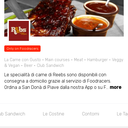
Only on Foodracers
La Carne con Gusto
Main courses
Meat
Hamburger
Veggy
& Vegan
Beer
Club Sandwich
Le specialità di carne di Reebs sono disponibili con
consegna a domicilio grazie al servizio di Foodracers.
Ordina a San Donà di Piave dalla nostra App o su F
...
more
stine
Contorni
Le Tagliate
Primi Piatti