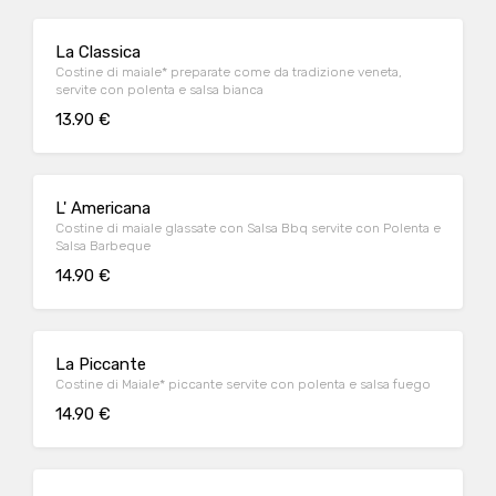
La Classica
Costine di maiale* preparate come da tradizione veneta,
servite con polenta e salsa bianca
13.90 €
L' Americana
Costine di maiale glassate con Salsa Bbq servite con Polenta e
Salsa Barbeque
14.90 €
La Piccante
Costine di Maiale* piccante servite con polenta e salsa fuego
14.90 €