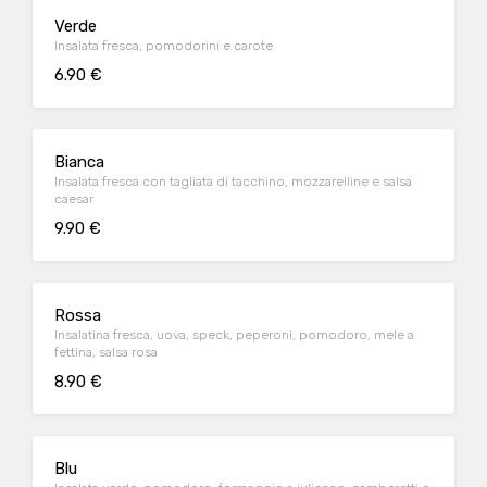
Verde
Insalata fresca, pomodorini e carote
6.90 €
Bianca
Insalata fresca con tagliata di tacchino, mozzarelline e salsa
caesar
9.90 €
Rossa
Insalatina fresca, uova, speck, peperoni, pomodoro, mele a
fettina, salsa rosa
8.90 €
Blu