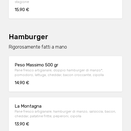
stagione
15.90 €
Hamburger
Rigorosamente fatti a mano
Peso Massimo 500 gr
Pane fresco artigianale, doppio hamburger di manzo*,
pomodoro, lattuga, cheddar, bacon croccante, cipolla
14.90 €
La Montagna
Pane fresco artigianale, hamburger di manzo, salsiccia, bacon,
cheddar, patatine fritte, peperoni, cipolla
13.90 €