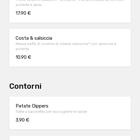
polenta e salsa
17.90 €
Costa & salsiccia
Mezza baffa di costine di maiale classiche* con salsiccia e
polenta
10.90 €
Contorni
Patate Dippers
Fatte a barchetta per raccogliere le salse!
3.90 €