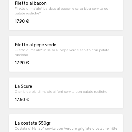
Filetto al bacon
Filetto di maiale* bardato al bacon e salsa bbq servito con
patate rustiche*
17.90 €
Filetto al pepe verde
Filetto di maiale* in salsa al pepe verde servito con patate
rustiche
17.90 €
La Scure
Gran braciola di maiale ai ferri servita con patate rustiche
17.50 €
La costata 550gr
Costata di Manzo* servita con Verdure grigliate o patatine fritte