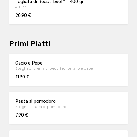
Tagliata di Roast-beef* - 400 gr
400gr
20.90 €
Primi Piatti
Cacio e Pepe
Spaghetti, crema di pecorino romano e pepe
11.90 €
Pasta al pomodoro
Spaghetti, salsa di pomodoro
7.90 €