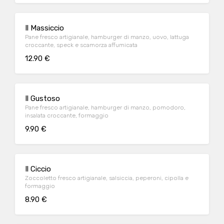
Il Massiccio
Pane fresco artigianale, hamburger di manzo, uovo, lattuga
croccante, speck e scamorza affumicata
12.90 €
Il Gustoso
Pane fresco artigianale, hamburger di manzo, pomodoro,
insalata croccante, formaggio
9.90 €
Il Ciccio
Zoccoletto fresco artigianale, salsiccia, peperoni, cipolla e
formaggio
8.90 €