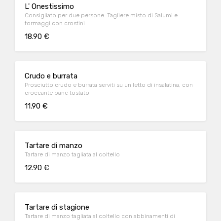
L' Onestissimo
Consigliato per due persone. Tagliere misto di Salumi e
formaggi con crostini
18.90 €
Crudo e burrata
Prosciutto crudo e burrata serviti su un letto di insalatina, con
croccante pane tostato
11.90 €
Tartare di manzo
Tartare di manzo tagliata al coltello
12.90 €
Tartare di stagione
Tartare di manzo tagliata al coltello con abbinamenti di