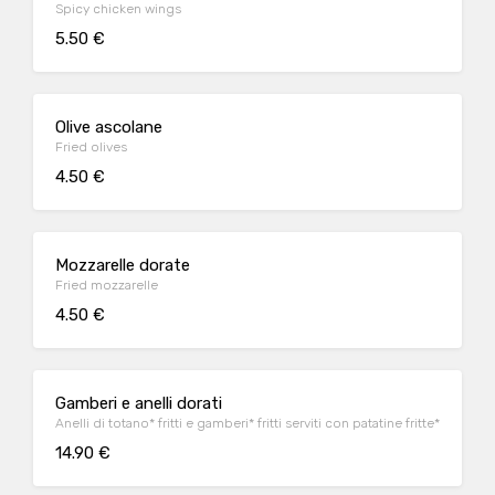
Spicy chicken wings
5.50 €
Olive ascolane
Fried olives
4.50 €
Mozzarelle dorate
Fried mozzarelle
4.50 €
Gamberi e anelli dorati
Anelli di totano* fritti e gamberi* fritti serviti con patatine fritte*
14.90 €