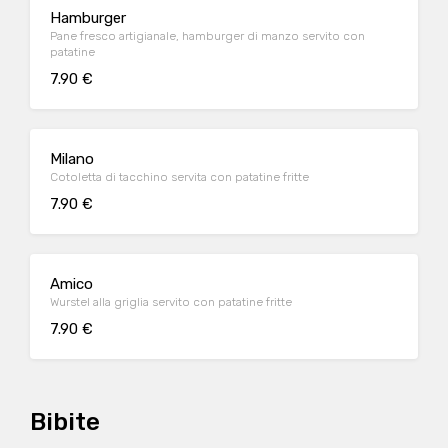
Hamburger
Pane fresco artigianale, hamburger di manzo servito con
patatine
7.90 €
Milano
Cotoletta di tacchino servita con patatine fritte
7.90 €
Amico
Wurstel alla griglia servito con patatine fritte
7.90 €
Bibite