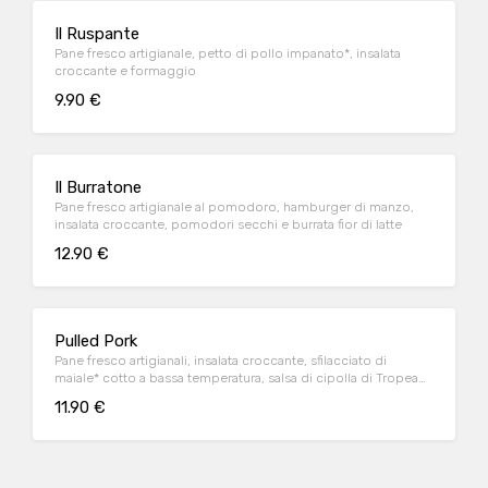
Il Ruspante
Pane fresco artigianale, petto di pollo impanato*, insalata
croccante e formaggio
9.90 €
Il Burratone
Pane fresco artigianale al pomodoro, hamburger di manzo,
insalata croccante, pomodori secchi e burrata fior di latte
12.90 €
Pulled Pork
Pane fresco artigianali, insalata croccante, sfilacciato di
maiale* cotto a bassa temperatura, salsa di cipolla di Tropea
caramellata
11.90 €