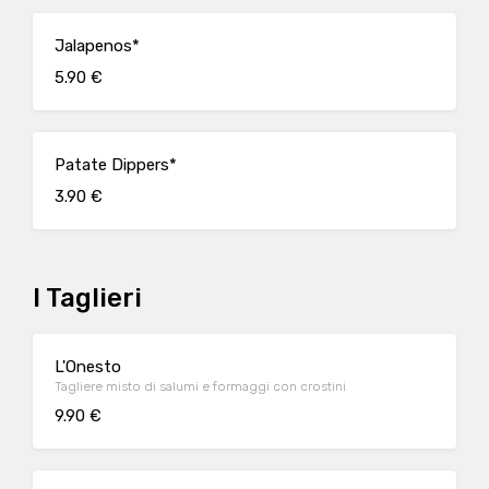
Jalapenos*
5.90 €
Patate Dippers*
3.90 €
I Taglieri
L'Onesto
Tagliere misto di salumi e formaggi con crostini
9.90 €