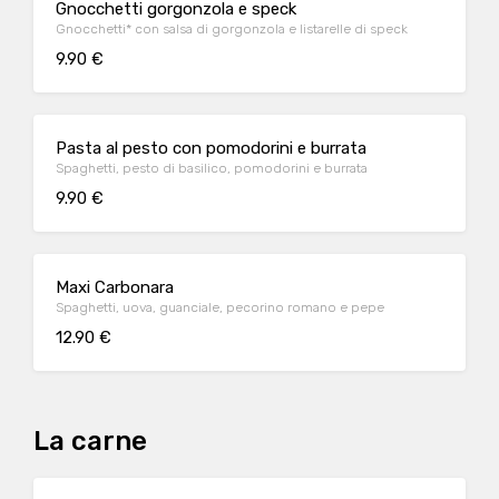
Gnocchetti gorgonzola e speck
Gnocchetti* con salsa di gorgonzola e listarelle di speck
9.90 €
Pasta al pesto con pomodorini e burrata
Spaghetti, pesto di basilico, pomodorini e burrata
9.90 €
Maxi Carbonara
Spaghetti, uova, guanciale, pecorino romano e pepe
12.90 €
La carne