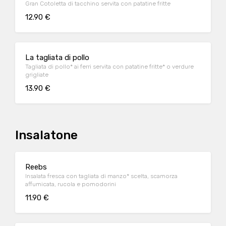
Gran Cotoletta di tacchino servita con patatine fritte
12.90 €
La tagliata di pollo
Tagliata di pollo* ai ferri servita con patatine fritte* o verdure
grigliate
13.90 €
Insalatone
Reebs
Insalata fresca con tagliata di manzo* scelta, scamorza
affumicata, rucola e pomodorini
11.90 €