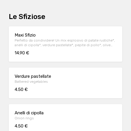
Le Sfiziose
Maxi Sfizio
Perfetto da condividere! Un mix esplosivo di patate rustiche*,
anelli di cipolla*, verdure pastellate*, pepite di pollo*, olive
ascolane* e salse
14.90 €
Verdure pastellate
Battered vegetables
4.50 €
Anelli di cipolla
Onion rings
4.50 €