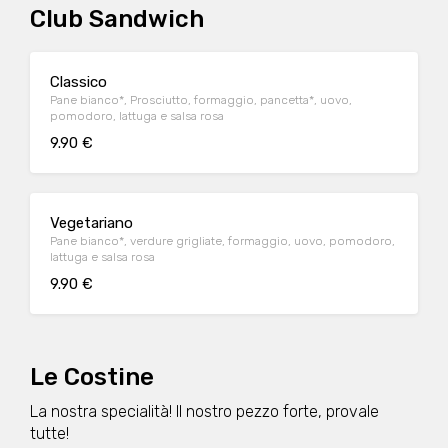
Club Sandwich
Classico
Pane bianco*, Prosciutto, formaggio, pancetta*, uovo,
pomodoro, lattuga e salsa rosa
9.90 €
Vegetariano
Pane bianco*, verdure grigliate, formaggio, uovo, pomodoro,
lattuga e salsa rosa
9.90 €
Le Costine
La nostra specialità! Il nostro pezzo forte, provale
tutte!