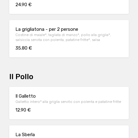
24.90 €
La grigliatona - per 2 persone
Costine di maiale*, tagliata di manzo*, pollo alla griglia*,
salsiccia servita con polenta, patatine fritte*, salsa
35.80 €
Il Pollo
Il Galletto
Galletto intero* alla griglia servito con polenta e patatine fritte
12.90 €
La Sberla