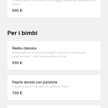
Insalata verde, pomodoro, formaggio a julienne, gamberetti e
tonno
9.90 €
Per i bimbi
Reebs classica
Mezza baffa di costine di maiale* classiche, servite con
patatine fritte* - Half ribs and french fries
9.90 €
Pepite dorate con patatine
Pepite di pollo* servite con patatine fritte
7.90 €