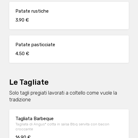
Patate rustiche
3.90 €
Patate pasticciate
4.50 €
Le Tagliate
Solo tagli pregiati lavorati a coltello come vuole la
tradizione
Tagliata Barbeque
Tagliata di Angus* cotta in salsa Bbq servita con bacon
croccante
16.90 €