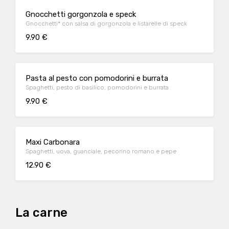
Gnocchetti gorgonzola e speck
Gnocchetti* con salsa di gorgonzola e listarelle di speck
9.90 €
Pasta al pesto con pomodorini e burrata
Spaghetti, pesto di basilico, pomodorini e burrata
9.90 €
Maxi Carbonara
Spaghetti, uova, guanciale, pecorino romano e pepe
12.90 €
La carne