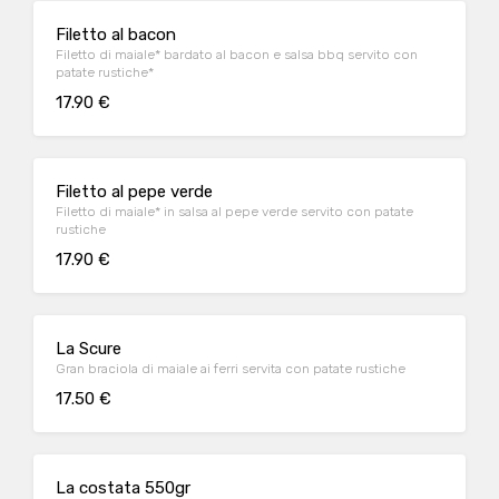
Filetto al bacon
Filetto di maiale* bardato al bacon e salsa bbq servito con
patate rustiche*
17.90 €
Filetto al pepe verde
Filetto di maiale* in salsa al pepe verde servito con patate
rustiche
17.90 €
La Scure
Gran braciola di maiale ai ferri servita con patate rustiche
17.50 €
La costata 550gr