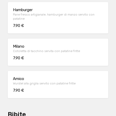
Hamburger
Pane fresco artigianale, hamburger di manzo servito con
patatine
7.90 €
Milano
Cotoletta di tacchino servita con patatine fritte
7.90 €
Amico
Wurstel alla griglia servito con patatine fritte
7.90 €
Bibite