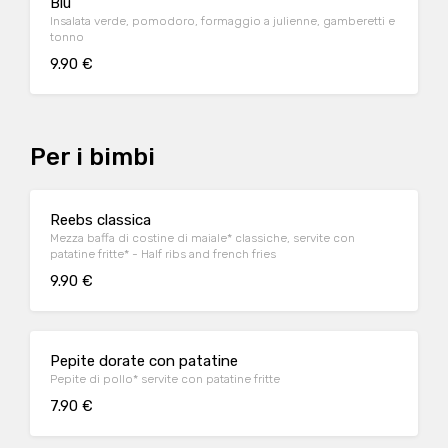
Blu
Insalata verde, pomodoro, formaggio a julienne, gamberetti e
tonno
9.90 €
Per i bimbi
Reebs classica
Mezza baffa di costine di maiale* classiche, servite con
patatine fritte* - Half ribs and french fries
9.90 €
Pepite dorate con patatine
Pepite di pollo* servite con patatine fritte
7.90 €