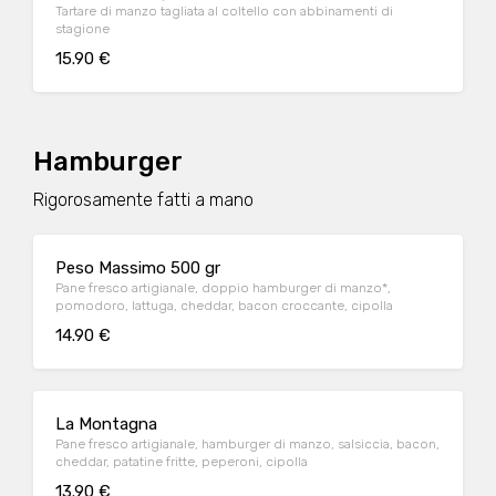
Tartare di manzo tagliata al coltello con abbinamenti di
stagione
15.90 €
Hamburger
Rigorosamente fatti a mano
Peso Massimo 500 gr
Pane fresco artigianale, doppio hamburger di manzo*,
pomodoro, lattuga, cheddar, bacon croccante, cipolla
14.90 €
La Montagna
Pane fresco artigianale, hamburger di manzo, salsiccia, bacon,
cheddar, patatine fritte, peperoni, cipolla
13.90 €