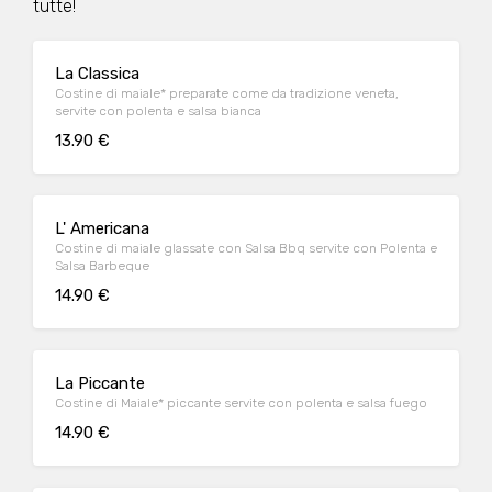
tutte!
La Classica
Costine di maiale* preparate come da tradizione veneta,
servite con polenta e salsa bianca
13.90 €
L' Americana
Costine di maiale glassate con Salsa Bbq servite con Polenta e
Salsa Barbeque
14.90 €
La Piccante
Costine di Maiale* piccante servite con polenta e salsa fuego
14.90 €