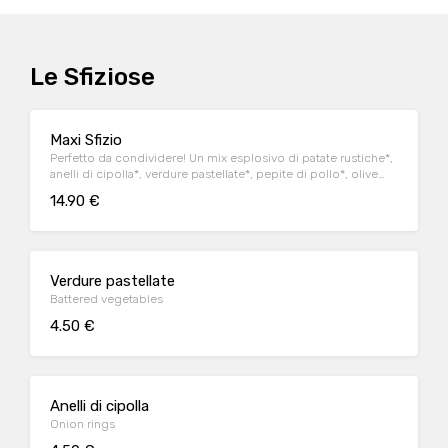
Le Sfiziose
Maxi Sfizio
Perfetto da condividere! Un mix esplosivo di patate rustiche*,
anelli di cipolla*, verdure pastellate*, pepite di pollo*, olive
ascolane* e salse
14.90 €
Verdure pastellate
Battered vegetables
4.50 €
Anelli di cipolla
Onion rings