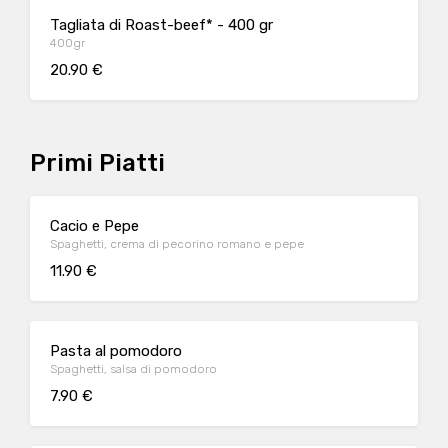
Tagliata di Roast-beef* - 400 gr
400gr
20.90 €
Primi Piatti
Cacio e Pepe
Spaghetti, crema di pecorino romano e pepe
11.90 €
Pasta al pomodoro
Spaghetti, salsa di pomodoro
7.90 €