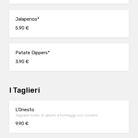
Jalapenos*
5.90 €
Patate Dippers*
3.90 €
I Taglieri
L'Onesto
Tagliere misto di salumi e formaggi con crostini
9.90 €