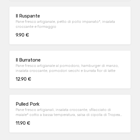
Il Ruspante
Pane fresco artigianale, petto di pollo impanato*, insalata
croccante e formaggio
9.90 €
Il Burratone
Pane fresco artigianale al pomodoro, hamburger di manzo,
insalata croccante, pomodori secchi e burrata fior di latte
12.90 €
Pulled Pork
Pane fresco artigianali, insalata croccante, sfilacciato di
maiale* cotto a bassa temperatura, salsa di cipolla di Tropea
caramellata
11.90 €