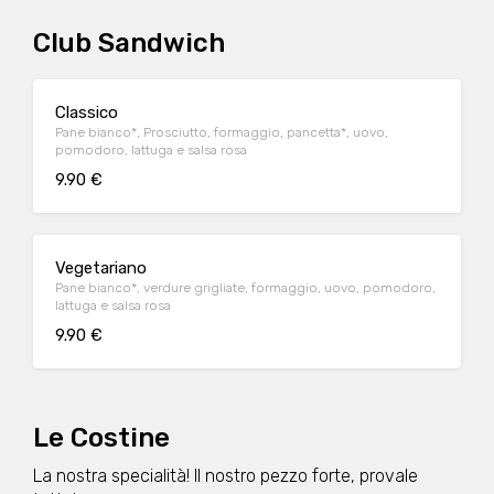
Club Sandwich
Classico
Pane bianco*, Prosciutto, formaggio, pancetta*, uovo,
pomodoro, lattuga e salsa rosa
9.90 €
Vegetariano
Pane bianco*, verdure grigliate, formaggio, uovo, pomodoro,
lattuga e salsa rosa
9.90 €
Le Costine
La nostra specialità! Il nostro pezzo forte, provale