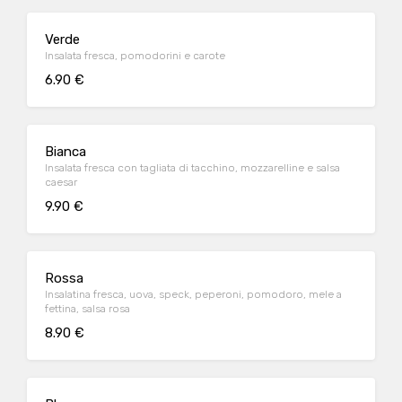
Verde
Insalata fresca, pomodorini e carote
6.90 €
Bianca
Insalata fresca con tagliata di tacchino, mozzarelline e salsa
caesar
9.90 €
Rossa
Insalatina fresca, uova, speck, peperoni, pomodoro, mele a
fettina, salsa rosa
8.90 €