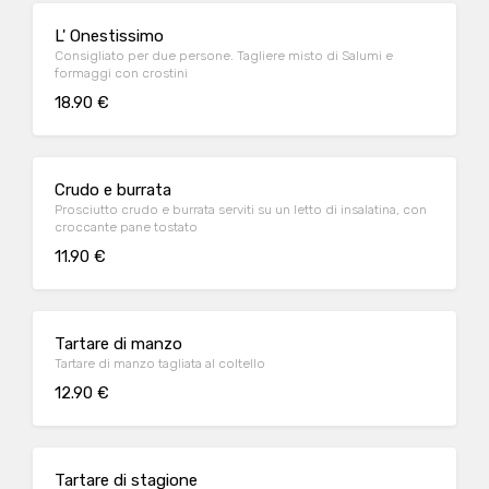
L' Onestissimo
Consigliato per due persone. Tagliere misto di Salumi e
formaggi con crostini
18.90 €
Crudo e burrata
Prosciutto crudo e burrata serviti su un letto di insalatina, con
croccante pane tostato
11.90 €
Tartare di manzo
Tartare di manzo tagliata al coltello
12.90 €
Tartare di stagione