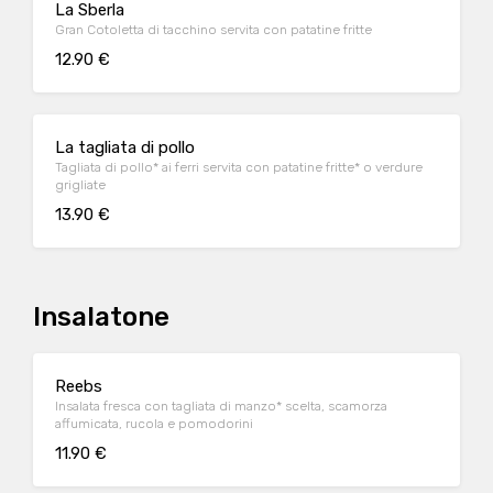
La Sberla
Gran Cotoletta di tacchino servita con patatine fritte
12.90 €
La tagliata di pollo
Tagliata di pollo* ai ferri servita con patatine fritte* o verdure
grigliate
13.90 €
Insalatone
Reebs
Insalata fresca con tagliata di manzo* scelta, scamorza
affumicata, rucola e pomodorini
11.90 €