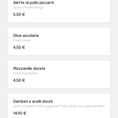
Alette di pollo piccanti
Spicy chicken wings
5.50 €
Olive ascolane
Fried olives
4.50 €
Mozzarelle dorate
Fried mozzarelle
4.50 €
Gamberi e anelli dorati
Anelli di totano* fritti e gamberi* fritti serviti con patatine fritte*
14.90 €