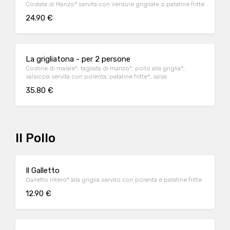
Costata di Manzo* servita con Verdure grigliate o patatine fritte
24.90 €
La grigliatona - per 2 persone
Costine di maiale*, tagliata di manzo*, pollo alla griglia*,
salsiccia servita con polenta, patatine fritte*, salsa
35.80 €
Il Pollo
Il Galletto
Galletto intero* alla griglia servito con polenta e patatine fritte
12.90 €