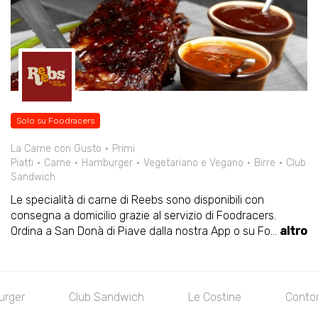
Solo su Foodracers
La Carne con Gusto
Primi
Piatti
Carne
Hamburger
Vegetariano e Vegano
Birre
Club
Sandwich
Le specialità di carne di Reebs sono disponibili con
consegna a domicilio grazie al servizio di Foodracers.
Ordina a San Donà di Piave dalla nostra App o su Fo
...
altro
urger
Club Sandwich
Le Costine
Contor