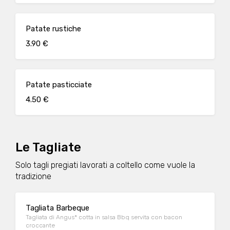
Patate rustiche
3.90 €
Patate pasticciate
4.50 €
Le Tagliate
Solo tagli pregiati lavorati a coltello come vuole la
tradizione
Tagliata Barbeque
Tagliata di Angus* cotta in salsa Bbq servita con bacon
croccante