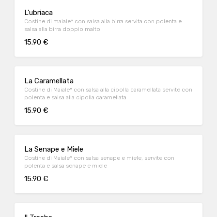
L'ubriaca
Costine di maiale* con salsa alla birra servita con polenta e
salsa alla birra doppio malto
15.90 €
La Caramellata
Costine di Maiale* con salsa alla cipolla caramellata servite con
polenta e salsa alla cipolla caramellata
15.90 €
La Senape e Miele
Costine di Maiale* con salsa senape e miele, servite con
polenta e salsa senape e miele
15.90 €