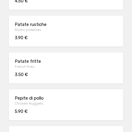
4.50 €
Patate rustiche
Rustic potatoes
3.90 €
Patate fritte
French fries
3.50 €
Pepite di pollo
Chicken Nuggets
5.90 €