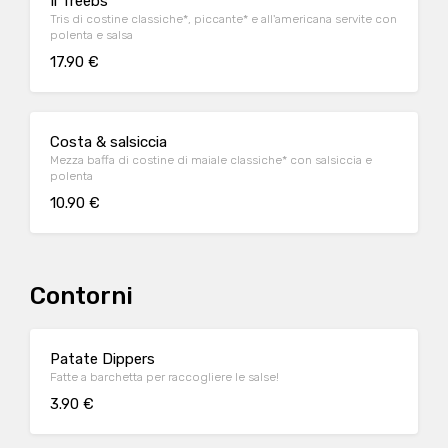
Il Treebs
Tris di costine classiche*, piccante* e all'americana servite con
polenta e salsa
17.90 €
Costa & salsiccia
Mezza baffa di costine di maiale classiche* con salsiccia e
polenta
10.90 €
Contorni
Patate Dippers
Fatte a barchetta per raccogliere le salse!
3.90 €