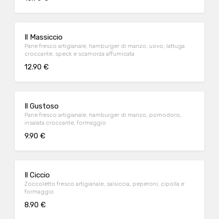
Il Massiccio
Pane fresco artigianale, hamburger di manzo, uovo, lattuga
croccante, speck e scamorza affumicata
12.90 €
Il Gustoso
Pane fresco artigianale, hamburger di manzo, pomodoro,
insalata croccante, formaggio
9.90 €
Il Ciccio
Zoccoletto fresco artigianale, salsiccia, peperoni, cipolla e
formaggio
8.90 €