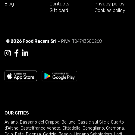
Blog
Contacts
Privacy policy
Gift card
Cookies policy
© 2026 Food Racers Srl
- P.IVA IT04743500268
OUR CITIES
Aviano
,
Bassano del Grappa
,
Belluno
,
Casale sul Sile e Quarto
d'Altino
,
Castelfranco Veneto
,
Cittadella
,
Conegliano
,
Cremona
,
Dolo
,
Este
,
Fidenza
,
Gorizia
,
Jesolo
,
Lignano Sabbiadoro
,
Lodi
,