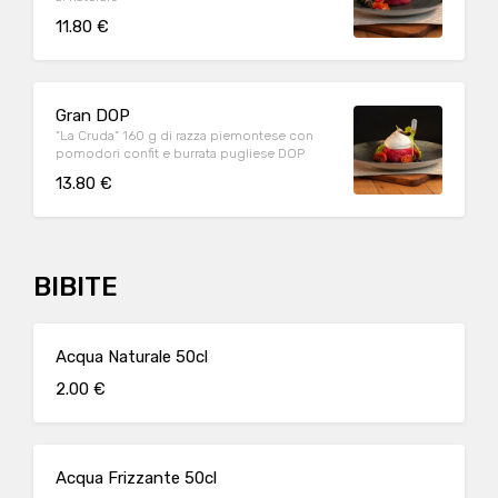
11.80 €
Gran DOP
"La Cruda" 160 g di razza piemontese con
pomodori confit e burrata pugliese DOP
13.80 €
BIBITE
Acqua Naturale 50cl
2.00 €
Acqua Frizzante 50cl