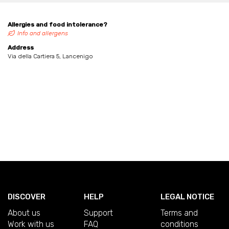
Allergies and food intolerance?
Info and allergens
Address
Via della Cartiera 5, Lancenigo
DISCOVER
HELP
LEGAL NOTICE
About us
Support
Terms and
Work with us
FAQ
conditions