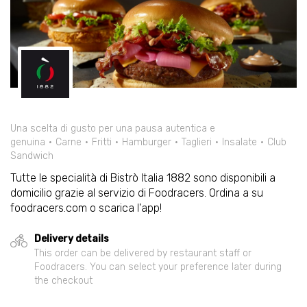
Una scelta di gusto per una pausa autentica e
genuina
Carne
Fritti
Hamburger
Taglieri
Insalate
Club
Sandwich
Tutte le specialità di Bistrò Italia 1882 sono disponibili a
domicilio grazie al servizio di Foodracers. Ordina a su
foodracers.com o scarica l'app!
Delivery details
This order can be delivered by restaurant staff or
Foodracers. You can select your preference later during
the checkout