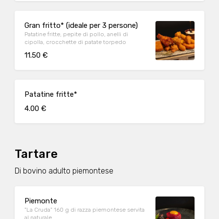
Gran fritto* (ideale per 3 persone)
Patatine fritte, pepite di pollo, anelli di
cipolla, crocchette di patate torpedo
11.50 €
Patatine fritte*
4.00 €
Tartare
Di bovino adulto piemontese
Piemonte
"La Cruda" 160 g di razza piemontese servita
al naturale