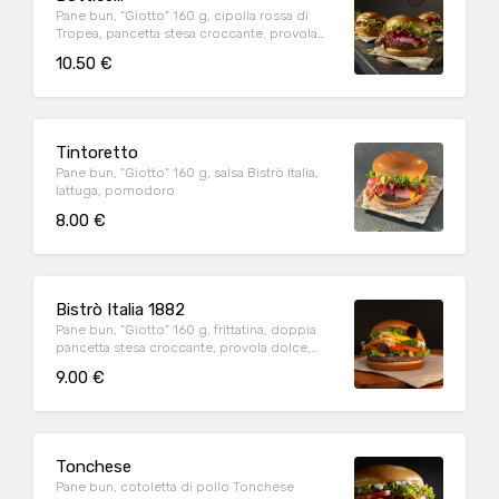
Pane bun, "Giotto" 160 g, cipolla rossa di
Tropea, pancetta stesa croccante, provola
dolce, salsa Bistrò Italia, lattuga, pomodoro
10.50 €
Tintoretto
Pane bun, "Giotto" 160 g, salsa Bistrò Italia,
lattuga, pomodoro
8.00 €
Bistrò Italia 1882
Pane bun, "Giotto" 160 g, frittatina, doppia
pancetta stesa croccante, provola dolce,
salsa Bistrò Italia
9.00 €
Tonchese
Pane bun, cotoletta di pollo Tonchese