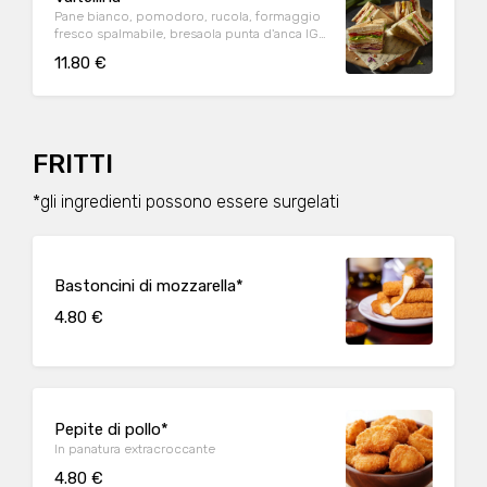
Pane bianco, pomodoro, rucola, formaggio
fresco spalmabile, bresaola punta d'anca IGP
della Valtellina
11.80 €
FRITTI
*gli ingredienti possono essere surgelati
Bastoncini di mozzarella*
4.80 €
Pepite di pollo*
In panatura extracroccante
4.80 €