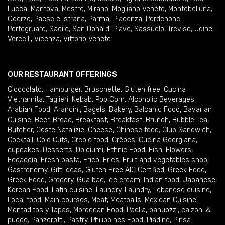
Lucca
,
Mantova
,
Mestre
,
Mirano
,
Mogliano Veneto
,
Montebelluna
,
Oderzo
,
Paese e Istrana
,
Parma
,
Piacenza
,
Pordenone
,
Portogruaro
,
Sacile
,
San Donà di Piave
,
Sassuolo
,
Treviso
,
Udine
,
Vercelli
,
Vicenza
,
Vittorio Veneto
OUR RESTAURANT OFFERINGS
Cioccolato
,
Hamburger
,
Bruschette
,
Gluten free
,
Cucina
Vietnamita
,
Taglieri
,
Kebab
,
Pop Corn
,
Alcoholic Beverages
,
Arabian Food
,
Arancini
,
Bagels
,
Bakery
,
Balcanic Food
,
Bavarian
Cuisine
,
Beer
,
Bread
,
Breakfast
,
Breakfast
,
Brunch
,
Bubble Tea
,
Butcher
,
Ceste Natalizie
,
Cheese
,
Chinese food
,
Club Sandwich
,
Cocktail
,
Cold Cuts
,
Creole food
,
Crêpes
,
Cucina Georgiana
,
cupcakes
,
Desserts
,
Dolciumi
,
Ethnic Food
,
Fish
,
Flowers
,
Focaccia
,
Fresh pasta
,
Frico
,
Fries
,
Fruit and vegetables shop
,
Gastronomy
,
Gift ideas
,
Gluten Free AIC Certified
,
Greek Food
,
Greek Food
,
Grocery
,
Gua bao
,
Ice cream
,
Indian food
,
Japanese
,
Korean Food
,
Latin cuisine
,
Laundry
,
Laundry
,
Lebanese cuisine
,
Local food
,
Main courses
,
Meat
,
Meatballs
,
Mexican Cuisine
,
Montaditos y Tapas
,
Moroccan Food
,
Paella
,
panuozzi, calzoni &
pucce
,
Panzerotti
,
Pastry
,
Philippines Food
,
Piadine
,
Pinsa