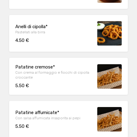
Anelli di cipolla*
Pastellati alla birra
4.50 €
Patatine cremose*
Con crema al formaggio e fiocchi di cipolla
croccante
5.50 €
Patatine affumicate*
Con salsa affumicata insaporita ai pepi
5.50 €