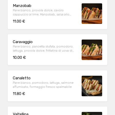
Manzobab
Pane bianco, provola dolce, cavolo
cappuccio al lime, Manzobab, salsa allo
yogurt, lattuga, pomodoro
11.00 €
Caravaggio
Pane bianco, pancetta stufata, pomodoro,
lattuga, provola dolce, frittatina di uova di
galline allevate a terra
10.00 €
Canaletto
Pane bianco, pomodoro, lattuga, salmone
affumicato, formaggio fresco spalmabile
11.80 €
Valtellina