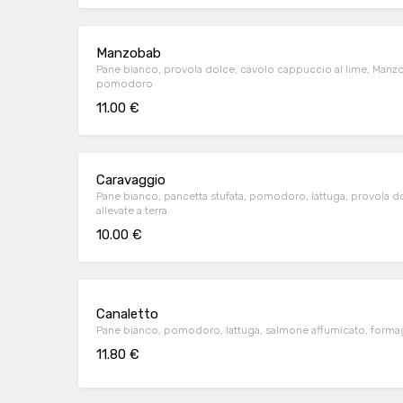
Manzobab
Pane bianco, provola dolce, cavolo cappuccio al lime, Manzoba
pomodoro
11.00 €
Caravaggio
Pane bianco, pancetta stufata, pomodoro, lattuga, provola dolc
allevate a terra
10.00 €
Canaletto
Pane bianco, pomodoro, lattuga, salmone affumicato, forma
11.80 €