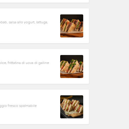
b, salsa allo yogurt, lattuga,
e, frittatina di uova di galline
ggio fresco spalmabile