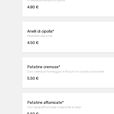
In panatura extracroccante
4.80 €
Anelli di cipolla*
Pastellati alla birra
4.50 €
Patatine cremose*
Con crema al formaggio e fiocchi di cipolla croccante
5.50 €
Patatine affumicate*
Con salsa affumicata insaporita ai pepi
5.50 €