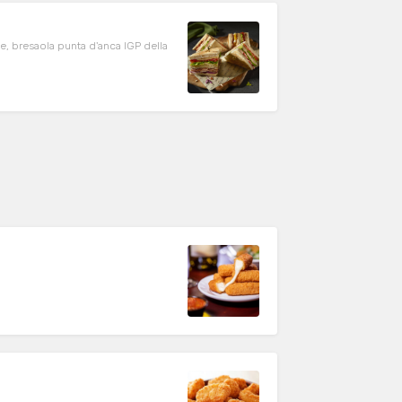
, bresaola punta d'anca IGP della