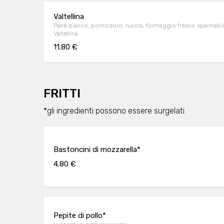
Valtellina
Pane bianco, pomodoro, rucola, formaggio fresco spalmabile
Valtellina
11.80 €
FRITTI
*gli ingredienti possono essere surgelati
Bastoncini di mozzarella*
4.80 €
Pepite di pollo*