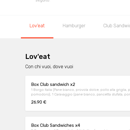
seguito.
Lov'eat
Hamburger
Club Sandwi
Lov'eat
Con chi vuoi, dove vuoi
Box Club sandwich x2
1 Borgo Italia (Pane bianco, provola dolce, pollo alla griglia, p
pomodoro), 1 Caravaggio (pane bianco, pancetta stufata, po
frittatina di uova) + patate + salsa + fritto misto + bibita
26.90 €
Box Club Sandwiches x4