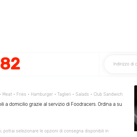
882
Meat
Fries
Hamburger
Taglieri
Salads
Club Sandwich
ili a domicilio grazie al servizio di Foodracers. Ordina a su
 potrai selezionare le opzioni di consegna disponibili in