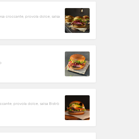
tesa croccante, provola dolce, salsa
o
occante, provola dolce, salsa Bistrò