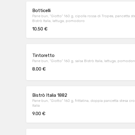
Botticelli
Pane bun, "Giotto" 160 g, cipolla rossa di Tropea, pancetta s
Bistrò Italia, lattuga, pomodoro
10.50 €
Tintoretto
Pane bun, "Giotto" 160 g, salsa Bistrò Italia, lattuga, pomodor
8.00 €
Bistrò Italia 1882
Pane bun, "Giotto" 160 g, frittatina, doppia pancetta stesa cr
Italia
9.00 €