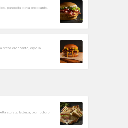
lce, pancetta stesa croccante,
a stesa croccante, cipolla
cetta stufata, lattuga, pomodoro