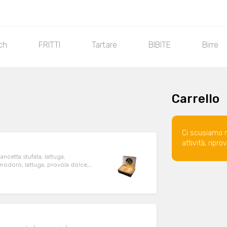
ch
FRITTI
Tartare
BIBITE
Birre
Carrello
Ci scusiamo 
attività, ripr
ancetta stufata, lattuga,
modoro, lattuga, provola dolce,