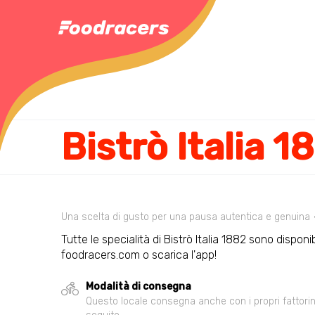
Bistrò Italia 1
Una scelta di gusto per una pausa autentica e genuina
Tutte le specialità di Bistrò Italia 1882 sono disponib
foodracers.com o scarica l'app!
Modalità di consegna
Questo locale consegna anche con i propri fattorini,