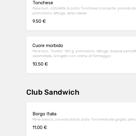
Tonchese
Pane bun, cotoletta di pollo Tonchese croccante, provola do
pomodoro, lattuga, salsa ceasar
9.50 €
Cuore morbido
Pane bun, "Giotto" 160 g, pomodoro, lattuga, doppia pancett
caramellata, siringato con crema di formaggio
10.50 €
Club Sandwich
Borgo Italia
Pane bianco, provola dolce, pollo Tonchese alla griglia, pan
11.00 €