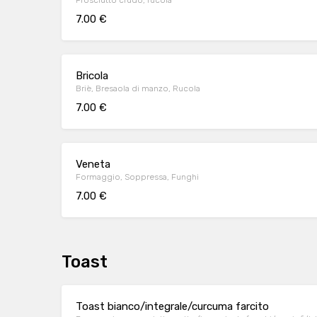
Prosciutto crudo, rucola
7.00 €
Bricola
Briè, Bresaola di manzo, Rucola
7.00 €
Veneta
Formaggio, Soppressa, Funghi
7.00 €
Toast
Toast bianco/integrale/curcuma farcito