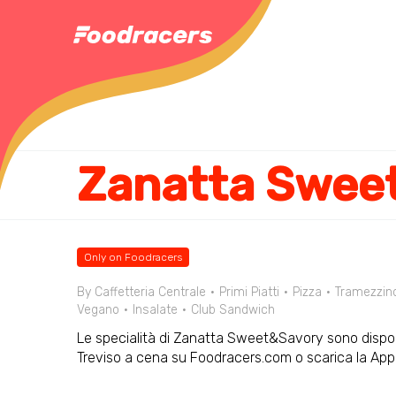
Zanatta Swee
Only on Foodracers
By Caffetteria Centrale
Primi Piatti
Pizza
Tramezzin
Vegano
Insalate
Club Sandwich
Le specialità di Zanatta Sweet&Savory sono disponib
Treviso a cena su Foodracers.com o scarica la App