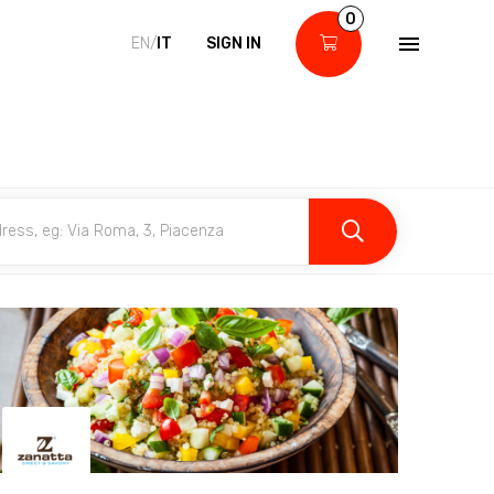
0
EN/
IT
SIGN IN