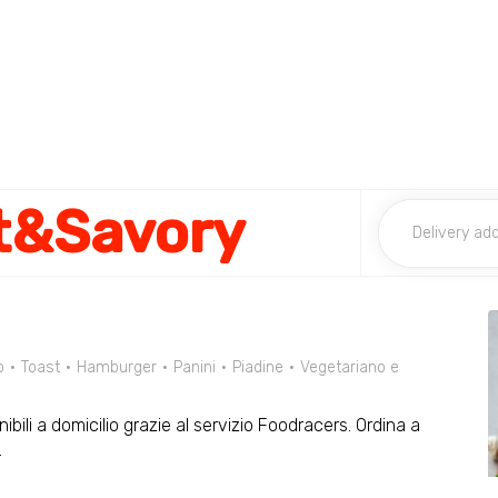
t&Savory
o
Toast
Hamburger
Panini
Piadine
Vegetariano e
ili a domicilio grazie al servizio Foodracers. Ordina a
.