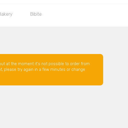
Bakery
Bibite
but at the moment it's not possible to order from
nt, please try again in a few minutes or change