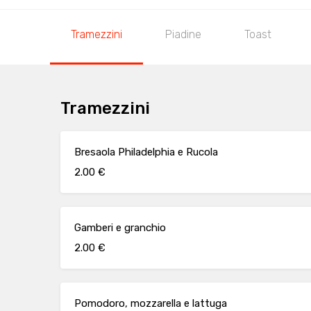
Tramezzini
Piadine
Toast
Tramezzini
Bresaola Philadelphia e Rucola
2.00 €
Gamberi e granchio
2.00 €
Pomodoro, mozzarella e lattuga