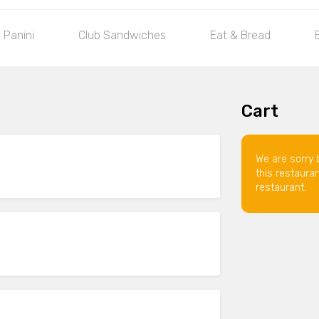
Panini
Club Sandwiches
Eat & Bread
Cart
We are sorry 
this restaura
restaurant.