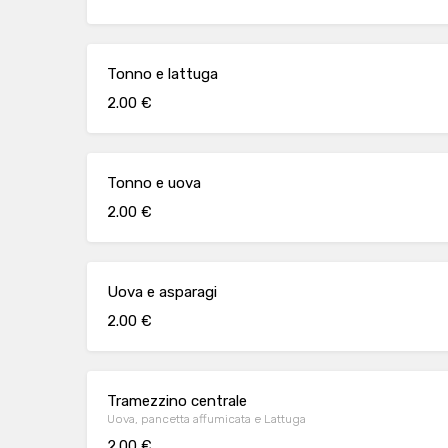
Tonno e lattuga
2.00 €
Tonno e uova
2.00 €
Uova e asparagi
2.00 €
Tramezzino centrale
Uova, pancetta affumicata e Lattuga
2.00 €