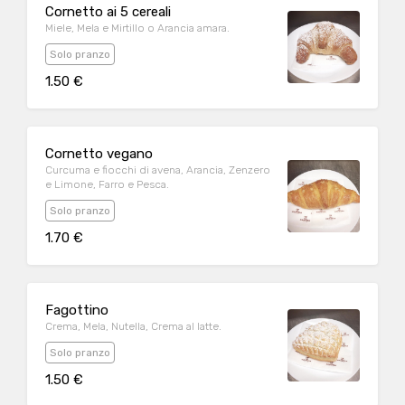
Cornetto ai 5 cereali
Miele, Mela e Mirtillo o Arancia amara.
Solo pranzo
1.50 €
Cornetto vegano
Curcuma e fiocchi di avena, Arancia, Zenzero
e Limone, Farro e Pesca.
Solo pranzo
1.70 €
Fagottino
Crema, Mela, Nutella, Crema al latte.
Solo pranzo
1.50 €