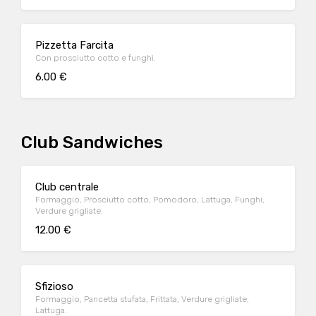
Pizzetta Farcita
Con prosciutto cotto e funghi.
6.00 €
Club Sandwiches
Club centrale
Formaggio, Prosciutto cotto, Pomodoro, Lattuga, Funghi,
Verdure grigliate.
12.00 €
Sfizioso
Formaggio, Pancetta stufata, Frittata, Verdure grigliate,
Lattuga.