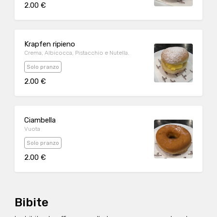
2.00 €
Krapfen ripieno
Crema, Albicocca, Pistacchio e Nutella.
Solo pranzo
2.00 €
Ciambella
Vuota
Solo pranzo
2.00 €
Bibite