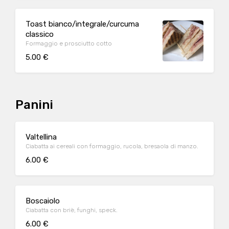
Toast bianco/integrale/curcuma
classico
Formaggio e prosciutto cotto
5.00 €
Panini
Valtellina
Ciabatta ai cereali con formaggio, rucola, bresaola di manzo.
6.00 €
Boscaiolo
Ciabatta con briè, funghi, speck.
6.00 €