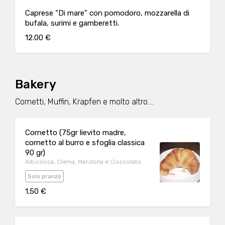
Caprese “Di mare” con pomodoro, mozzarella di
bufala, surimi e gamberetti.
12.00 €
Bakery
Cornetti, Muffin, Krapfen e molto altro....
Cornetto (75gr lievito madre,
cornetto al burro e sfoglia classica
90 gr)
Albicocca, Crema, Mandorla e Cioccolato.
Solo pranzo
1.50 €