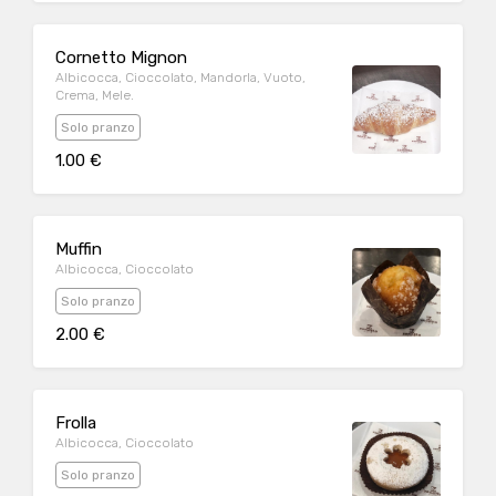
Cornetto Mignon
Albicocca, Cioccolato, Mandorla, Vuoto,
Crema, Mele.
Solo pranzo
1.00 €
Muffin
Albicocca, Cioccolato
Solo pranzo
2.00 €
Frolla
Albicocca, Cioccolato
Solo pranzo