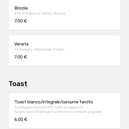
Bricola
Briè, Bresaola di manzo, Rucola
7.00 €
Veneta
Formaggio, Soppressa, Funghi
7.00 €
Toast
Toast bianco/integrale/curcuma farcito
Formaggio e prosciutto cotto (in aggiunta
funghi/carciofi/lattuga e pomodoro/verdure grigliate)
6.00 €