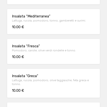
Insalata “Mediterranea”
Lattuga, rucola, pomodoro, tonno, gamberetti e surimi.
10.00 €
Insalata “Fresca”
Pomodoro, carote, olive verdi rondelle e tonno.
10.00 €
Insalata “Greca”
Lattuga, rucola, pomodoro, olive taggiasche, feta greca e
tonno.
10.00 €