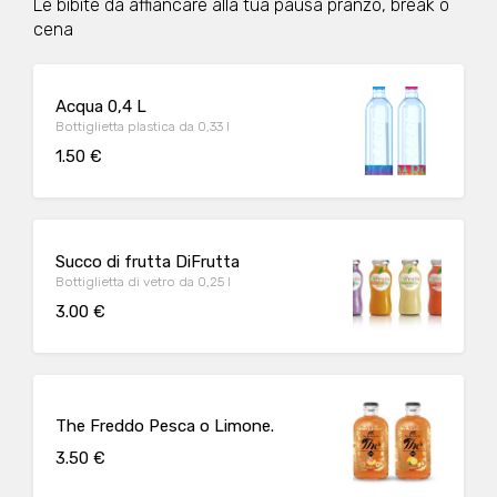
Le bibite da affiancare alla tua pausa pranzo, break o
cena
Acqua 0,4 L
Bottiglietta plastica da 0,33 l
1.50 €
Succo di frutta DiFrutta
Bottiglietta di vetro da 0,25 l
3.00 €
The Freddo Pesca o Limone.
3.50 €