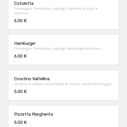
Cotoletta
Formaggio, Pomodoro, Lattuga, Cotoletta di pollo e
tacchino.
6.00 €
Hamburger
Formaggio, Pomodoro, Lattuga, Hamburger di bovino.
6.00 €
Crostino Valtellina
Crostino ai cereali con bresaola di manzo, rucola e formaggio.
5.00 €
Pizzetta Margherita
5.00 €