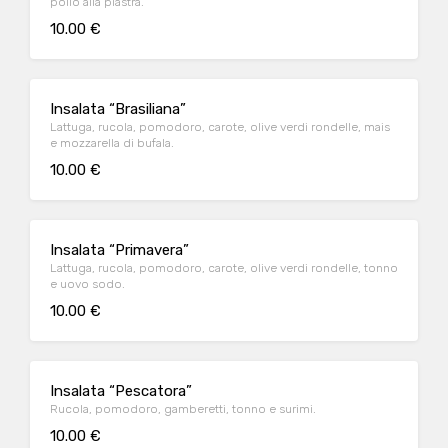
pollo alla piastra.
10.00 €
Insalata “Brasiliana”
Lattuga, rucola, pomodoro, carote, olive verdi rondelle, mais
e mozzarella di bufala.
10.00 €
Insalata “Primavera”
Lattuga, rucola, pomodoro, carote, olive verdi rondelle, tonno
e uovo sodo.
10.00 €
Insalata “Pescatora”
Rucola, pomodoro, gamberetti, tonno e surimi.
10.00 €