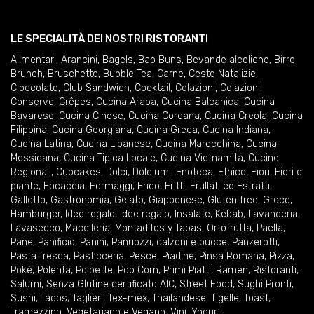
LE SPECIALITÀ DEI NOSTRI RISTORANTI
Alimentari
,
Arancini
,
Bagels
,
Bao Buns
,
Bevande alcoliche
,
Birre
,
Brunch
,
Bruschette
,
Bubble Tea
,
Carne
,
Ceste Natalizie
,
Cioccolato
,
Club Sandwich
,
Cocktail
,
Colazioni
,
Colazioni
,
Conserve
,
Crêpes
,
Cucina Araba
,
Cucina Balcanica
,
Cucina
Bavarese
,
Cucina Cinese
,
Cucina Coreana
,
Cucina Creola
,
Cucina
Filippina
,
Cucina Georgiana
,
Cucina Greca
,
Cucina Indiana
,
Cucina Latina
,
Cucina Libanese
,
Cucina Marocchina
,
Cucina
Messicana
,
Cucina Tipica Locale
,
Cucina Vietnamita
,
Cucine
Regionali
,
Cupcakes
,
Dolci
,
Dolciumi
,
Enoteca
,
Etnico
,
Fiori
,
Fiori e
piante
,
Focaccia
,
Formaggi
,
Frico
,
Fritti
,
Frullati ed Estratti
,
Galletto
,
Gastronomia
,
Gelato
,
Giapponese
,
Gluten free
,
Greco
,
Hamburger
,
Idee regalo
,
Idee regalo
,
Insalate
,
Kebab
,
Lavanderia
,
Lavasecco
,
Macelleria
,
Montaditos y Tapas
,
Ortofrutta
,
Paella
,
Pane
,
Panificio
,
Panini
,
Panuozzi, calzoni e pucce
,
Panzerotti
,
Pasta fresca
,
Pasticceria
,
Pesce
,
Piadine
,
Pinsa Romana
,
Pizza
,
Pokè
,
Polenta
,
Polpette
,
Pop Corn
,
Primi Piatti
,
Ramen
,
Ristoranti
,
Salumi
,
Senza Glutine certificato AIC
,
Street Food
,
Sughi Pronti
,
Sushi
,
Tacos
,
Taglieri
,
Tex-mex
,
Thailandese
,
Tigelle
,
Toast
,
Tramezzino
,
Vegetariano e Vegano
,
Vini
,
Yogurt