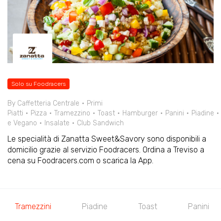
Solo su Foodracers
By Caffetteria Centrale
Primi
Piatti
Pizza
Tramezzino
Toast
Hamburger
Panini
Piadine
e Vegano
Insalate
Club Sandwich
Le specialità di Zanatta Sweet&Savory sono disponibili a
domicilio grazie al servizio Foodracers. Ordina a Treviso a
cena su Foodracers.com o scarica la App.
Tramezzini
Piadine
Toast
Panini