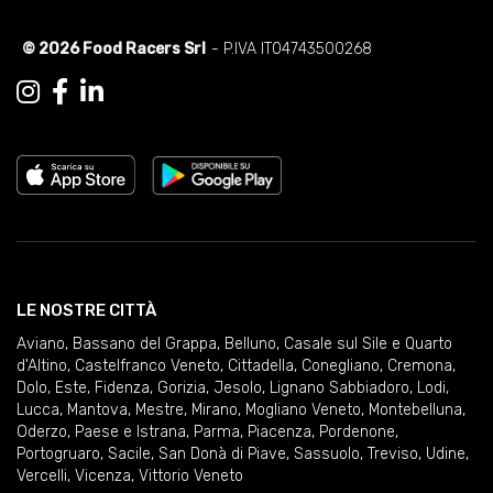
© 2026 Food Racers Srl
- P.IVA IT04743500268
LE NOSTRE CITTÀ
Aviano
,
Bassano del Grappa
,
Belluno
,
Casale sul Sile e Quarto
d'Altino
,
Castelfranco Veneto
,
Cittadella
,
Conegliano
,
Cremona
,
Dolo
,
Este
,
Fidenza
,
Gorizia
,
Jesolo
,
Lignano Sabbiadoro
,
Lodi
,
Lucca
,
Mantova
,
Mestre
,
Mirano
,
Mogliano Veneto
,
Montebelluna
,
Oderzo
,
Paese e Istrana
,
Parma
,
Piacenza
,
Pordenone
,
Portogruaro
,
Sacile
,
San Donà di Piave
,
Sassuolo
,
Treviso
,
Udine
,
Vercelli
,
Vicenza
,
Vittorio Veneto