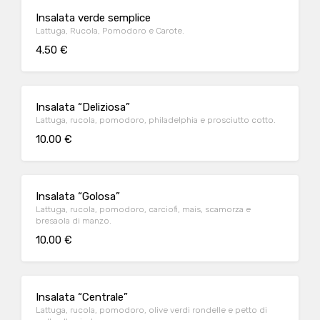
Insalata verde semplice
Lattuga, Rucola, Pomodoro e Carote.
4.50 €
Insalata “Deliziosa”
Lattuga, rucola, pomodoro, philadelphia e prosciutto cotto.
10.00 €
Insalata “Golosa”
Lattuga, rucola, pomodoro, carciofi, mais, scamorza e
bresaola di manzo.
10.00 €
Insalata “Centrale”
Lattuga, rucola, pomodoro, olive verdi rondelle e petto di