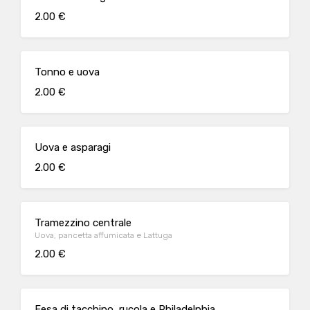
2.00 €
Tonno e uova
2.00 €
Uova e asparagi
2.00 €
Tramezzino centrale
Uova, pancetta affumicata e Lattuga
2.00 €
Fesa di tacchino, rucola e Philadelphia