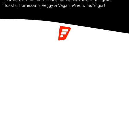
Toasts
,
Tramezzino
,
Veggy & Vegan
,
Wine
,
Wine
,
Yogurt