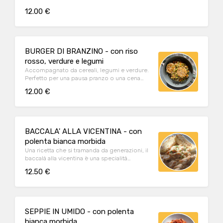
12.00 €
BURGER DI BRANZINO - con riso
rosso, verdure e legumi
Accompagnato da cereali, legumi e verdure.
Perfetto per una pausa pranzo o una cena
leggera
12.00 €
BACCALA' ALLA VICENTINA - con
polenta bianca morbida
Una ricetta che si tramanda da generazioni, il
baccalà alla vicentina è una specialità
morbida e dal gusto inconfondibile.
12.50 €
SEPPIE IN UMIDO - con polenta
bianca morbida