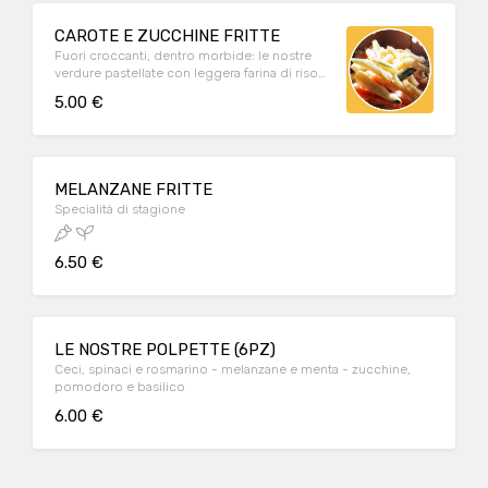
CAROTE E ZUCCHINE FRITTE
Fuori croccanti, dentro morbide: le nostre
verdure pastellate con leggera farina di riso
piacciono a grandi e bambini!
5.00 €
MELANZANE FRITTE
Specialità di stagione
6.50 €
LE NOSTRE POLPETTE (6PZ)
Ceci, spinaci e rosmarino - melanzane e menta - zucchine,
pomodoro e basilico
6.00 €