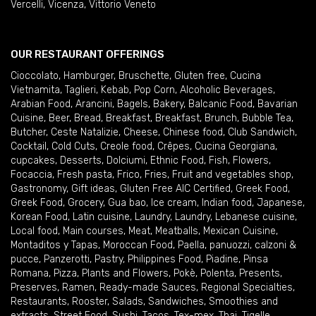
Vercelli
,
Vicenza
,
Vittorio Veneto
OUR RESTAURANT OFFERINGS
Cioccolato
,
Hamburger
,
Bruschette
,
Gluten free
,
Cucina
Vietnamita
,
Taglieri
,
Kebab
,
Pop Corn
,
Alcoholic Beverages
,
Arabian Food
,
Arancini
,
Bagels
,
Bakery
,
Balcanic Food
,
Bavarian
Cuisine
,
Beer
,
Bread
,
Breakfast
,
Breakfast
,
Brunch
,
Bubble Tea
,
Butcher
,
Ceste Natalizie
,
Cheese
,
Chinese food
,
Club Sandwich
,
Cocktail
,
Cold Cuts
,
Creole food
,
Crêpes
,
Cucina Georgiana
,
cupcakes
,
Desserts
,
Dolciumi
,
Ethnic Food
,
Fish
,
Flowers
,
Focaccia
,
Fresh pasta
,
Frico
,
Fries
,
Fruit and vegetables shop
,
Gastronomy
,
Gift ideas
,
Gluten Free AIC Certified
,
Greek Food
,
Greek Food
,
Grocery
,
Gua bao
,
Ice cream
,
Indian food
,
Japanese
,
Korean Food
,
Latin cuisine
,
Laundry
,
Laundry
,
Lebanese cuisine
,
Local food
,
Main courses
,
Meat
,
Meatballs
,
Mexican Cuisine
,
Montaditos y Tapas
,
Moroccan Food
,
Paella
,
panuozzi, calzoni &
pucce
,
Panzerotti
,
Pastry
,
Philippines Food
,
Piadine
,
Pinsa
Romana
,
Pizza
,
Plants and Flowers
,
Pokè
,
Polenta
,
Presents
,
Preserves
,
Ramen
,
Ready-made Sauces
,
Regional Specialties
,
Restaurants
,
Rooster
,
Salads
,
Sandwiches
,
Smoothies and
extracts
,
Street Food
,
Sushi
,
Tacos
,
Tex-mex
,
Thai
,
Tigelle
,