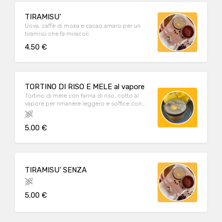
TIRAMISU'
Uova, caffè di moka e cacao amaro per un
tiramisù che fa miracoli.
4.50 €
TORTINO DI RISO E MELE al vapore
Tortino di mele con farina di riso, cotto al
vapore per rimanere leggero e soffice con
profumi di cannella e scorzetta d'arancia.
Adatto intolleranti al glutine e al lattosio
5.00 €
TIRAMISU' SENZA
5.00 €