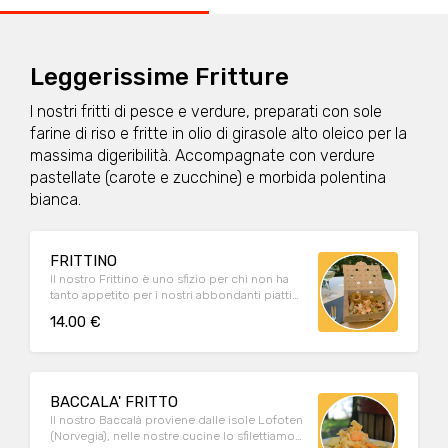
Leggerissime Fritture
I nostri fritti di pesce e verdure, preparati con sole
farine di riso e fritte in olio di girasole alto oleico per la
massima digeribilità. Accompagnate con verdure
pastellate (carote e zucchine) e morbida polentina
bianca.
FRITTINO
Il nostro Frittino è uno sfizio per chi non ha
tanto appetito per i nostri abbondanti piatti
unici ma preferisce un secondo piatto o una
14.00 €
porzione più leggera per la pausa pranzo. Al
suo interno, calamari, gamberi, seppie,
baccalà, verdure pastellate e polenta bianca
morbida!
BACCALA' FRITTO
Il nostro Baccalà proviene dalle isole Lofoten
(Norvegia), nelle nostre cucine lo sfilettiamo