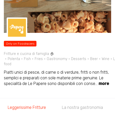
Only on Foodracers
Fritture e cucina di famiglia 🏠
Polenta
Fish
Fries
Gastronomy
Desserts
Beer
Wine
L
food
Piatti unici di pesce, di carne o di verdure, fritti o non fritti,
semplici e preparati con sole materie prime genuine. Le
specialità de Le Papere sono disponibili con conse
...
more
Leggerissime Fritture
La nostra gastronomia