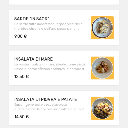
SARDE "IN SAOR"
Le sarde fritte incontrano l’agrodolce delle
morbide cipolle e dell’uva passa per un
valzer di sapori deliziosi.
9.00 €
INSALATA DI MARE
La nostra insalata di mare, ideale come piatto
unico o come sfizioso aperitivo, è composta
da piovra, calamari, gamberi, seppie e cozze.
12.50 €
INSALATA DI PIOVRA E PATATE
Sapori generosi e pesce lavorato
direttamente da noi per un’insalata di piovra
leggera e fresca.
14.50 €