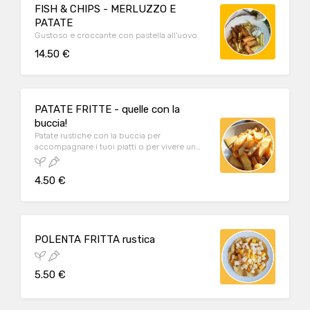
FISH & CHIPS - MERLUZZO E
PATATE
Gustoso e croccante con pastella all'uovo.
14.50 €
PATATE FRITTE - quelle con la
buccia!
Patate rustiche con la buccia per
accompagnare i tuoi piatti o per vivere un
piccolo momento di piacere.
4.50 €
POLENTA FRITTA rustica
5.50 €