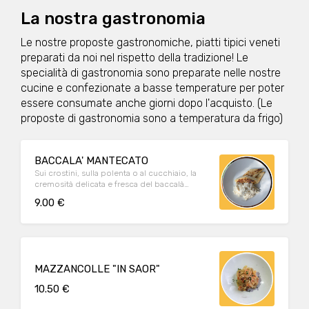
La nostra gastronomia
Le nostre proposte gastronomiche, piatti tipici veneti
preparati da noi nel rispetto della tradizione! Le
specialità di gastronomia sono preparate nelle nostre
cucine e confezionate a basse temperature per poter
essere consumate anche giorni dopo l'acquisto. (Le
proposte di gastronomia sono a temperatura da frigo)
BACCALA' MANTECATO
Sui crostini, sulla polenta o al cucchiaio, la
cremosità delicata e fresca del baccalà
mantecato, preparato secondo tradizione.
9.00 €
MAZZANCOLLE "IN SAOR"
10.50 €