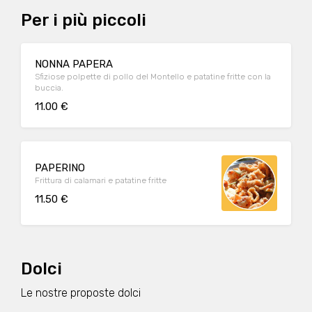
Per i più piccoli
NONNA PAPERA
Sfiziose polpette di pollo del Montello e patatine fritte con la
buccia.
11.00 €
PAPERINO
Frittura di calamari e patatine fritte
11.50 €
Dolci
Le nostre proposte dolci