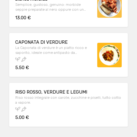
Semplice, gustoso, genuino: morbide
seppie preparate al nero oppure con un
dolce sugo al pomodoro.
13.00 €
CAPONATA DI VERDURE
La Caponata di verdure è un piatto ricco e
saporito, ideale come antipasto da
condividere, contorno o pranzo/cena. E' un
piatto vegetariano e vegano.
5.50 €
RISO ROSSO, VERDURE E LEGUMI
Riso rosso integrale con carote, zucchine e piselli, tutto cotto
a vapore.
5.00 €