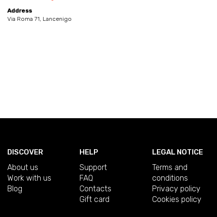
Address
Via Roma 71, Lancenigo
DISCOVER
HELP
LEGAL NOTICE
About us
Support
Terms and
Work with us
FAQ
conditions
Blog
Contacts
Privacy policy
Gift card
Cookies policy