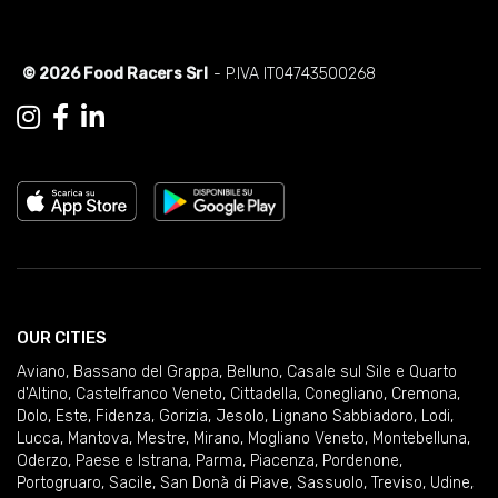
© 2026 Food Racers Srl
- P.IVA IT04743500268
OUR CITIES
Aviano
,
Bassano del Grappa
,
Belluno
,
Casale sul Sile e Quarto
d'Altino
,
Castelfranco Veneto
,
Cittadella
,
Conegliano
,
Cremona
,
Dolo
,
Este
,
Fidenza
,
Gorizia
,
Jesolo
,
Lignano Sabbiadoro
,
Lodi
,
Lucca
,
Mantova
,
Mestre
,
Mirano
,
Mogliano Veneto
,
Montebelluna
,
Oderzo
,
Paese e Istrana
,
Parma
,
Piacenza
,
Pordenone
,
Portogruaro
,
Sacile
,
San Donà di Piave
,
Sassuolo
,
Treviso
,
Udine
,