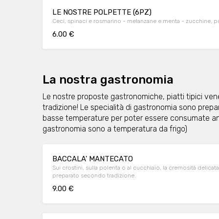
LE NOSTRE POLPETTE (6PZ)
Ceci, spinaci e rosmarino - melanzane e menta - zucchine, 
6.00 €
La nostra gastronomia
Le nostre proposte gastronomiche, piatti tipici venet
tradizione! Le specialità di gastronomia sono prep
basse temperature per poter essere consumate anch
gastronomia sono a temperatura da frigo)
BACCALA' MANTECATO
Sui crostini, sulla polenta o al cucchiaio, la cremosità delica
preparato secondo tradizione.
9.00 €