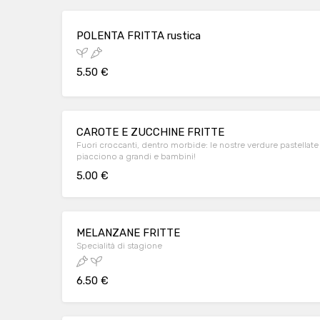
POLENTA FRITTA rustica
5.50 €
CAROTE E ZUCCHINE FRITTE
Fuori croccanti, dentro morbide: le nostre verdure pastellate 
piacciono a grandi e bambini!
5.00 €
MELANZANE FRITTE
Specialità di stagione
6.50 €