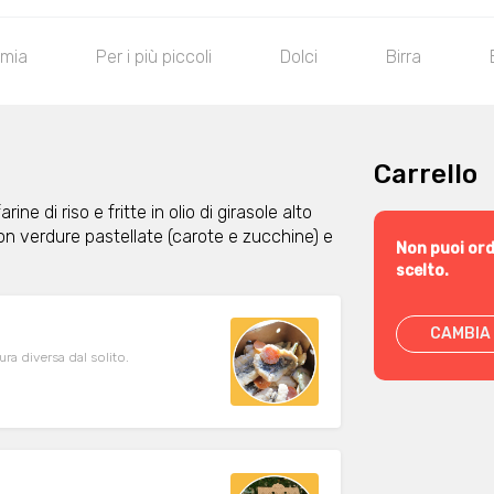
omia
Per i più piccoli
Dolci
Birra
Carrello
rine di riso e fritte in olio di girasole alto
on verdure pastellate (carote e zucchine) e
Non puoi ord
scelto.
CAMBIA 
a diversa dal solito.