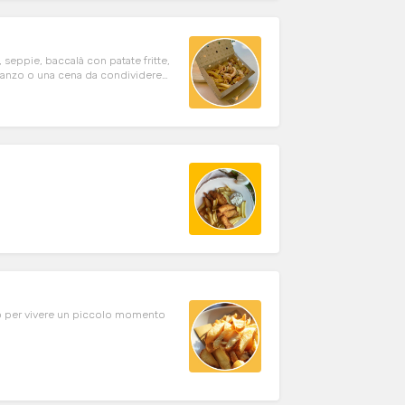
, seppie, baccalà con patate fritte,
pranzo o una cena da condividere
e con gli ospiti.
i o per vivere un piccolo momento