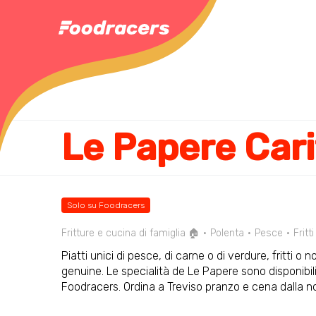
Le Papere Cari
Solo su Foodracers
Fritture e cucina di famiglia 🏠
Polenta
Pesce
Fritti
Piatti unici di pesce, di carne o di verdure, fritti o 
genuine. Le specialità de Le Papere sono disponibili
Foodracers. Ordina a Treviso pranzo e cena dalla 