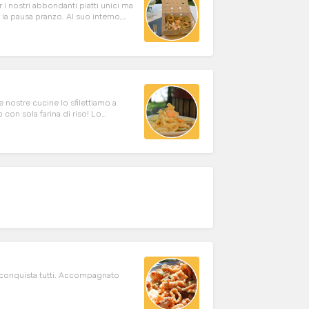
r i nostri abbondanti piatti unici ma
la pausa pranzo. Al suo interno,
enta bianca morbida!
e nostre cucine lo sfilettiamo a
con sola farina di riso! Lo
 morbida polenta bianca macinata a
e conquista tutti. Accompagnato