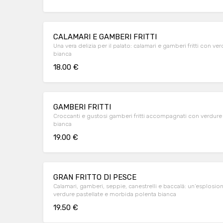
CALAMARI E GAMBERI FRITTI
Una vera delizia per il palato: calamari e gamberi fritti con v
bianca
18.00 €
GAMBERI FRITTI
Croccanti e gustosi gamberi fritti accompagnati con verdure 
bianca
19.00 €
GRAN FRITTO DI PESCE
Calamari, gamberi, seppie, canestrelli e baccalà: un’esplos
verdure pastellate e morbida polenta bianca
19.50 €