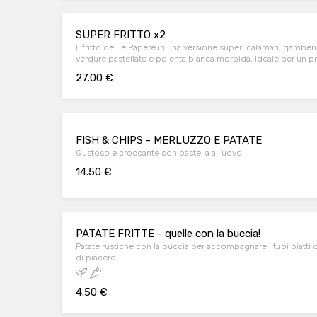
SUPER FRITTO x2
Il fritto de Le Papere in una versione super: calamari, gamberi
verdure pastellate e polenta bianca morbida. Ideale per un 
tra due persone oppure come proposta aperitivo da stuzzicar
27.00 €
FISH & CHIPS - MERLUZZO E PATATE
Gustoso e croccante con pastella all'uovo.
14.50 €
PATATE FRITTE - quelle con la buccia!
Patate rustiche con la buccia per accompagnare i tuoi piatt
di piacere.
4.50 €