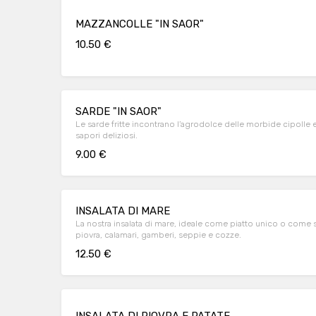
MAZZANCOLLE "IN SAOR"
10.50 €
SARDE "IN SAOR"
Le sarde fritte incontrano l’agrodolce delle morbide cipolle e
sapori deliziosi.
9.00 €
INSALATA DI MARE
La nostra insalata di mare, ideale come piatto unico o come 
piovra, calamari, gamberi, seppie e cozze.
12.50 €
INSALATA DI PIOVRA E PATATE