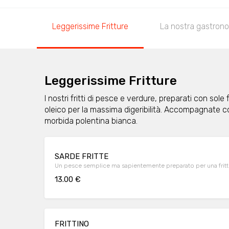
Leggerissime Fritture
La nostra gastron
Leggerissime Fritture
I nostri fritti di pesce e verdure, preparati con sole fa
oleico per la massima digeribilità. Accompagnate c
morbida polentina bianca.
SARDE FRITTE
Un pesce semplice ma sapientemente preparato per una frittur
13.00 €
FRITTINO