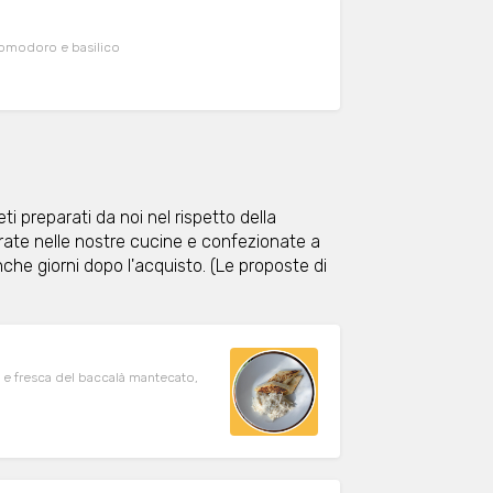
pomodoro e basilico
i preparati da noi nel rispetto della
arate nelle nostre cucine e confezionate a
e giorni dopo l'acquisto. (Le proposte di
ta e fresca del baccalà mantecato,