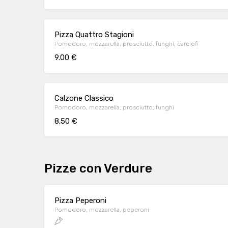
Pizza Quattro Stagioni
Pomodoro, mozzarella, prosciutto, funghi, carciofi
9.00 €
Calzone Classico
Pomodoro, mozzarella, prosciutto, funghi
8.50 €
Pizze con Verdure
Pizza Peperoni
Pomodoro, mozzarella, peperoni