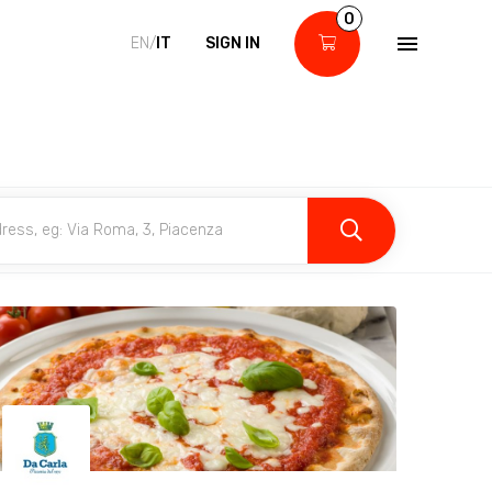
0
EN/
IT
SIGN IN