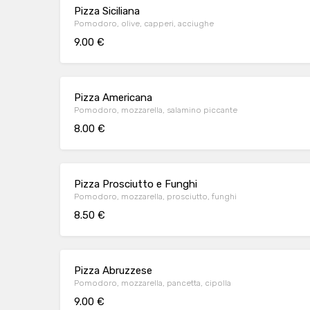
Pizza Siciliana
Pomodoro, olive, capperi, acciughe
9.00 €
Pizza Americana
Pomodoro, mozzarella, salamino piccante
8.00 €
Pizza Prosciutto e Funghi
Pomodoro, mozzarella, prosciutto, funghi
8.50 €
Pizza Abruzzese
Pomodoro, mozzarella, pancetta, cipolla
9.00 €