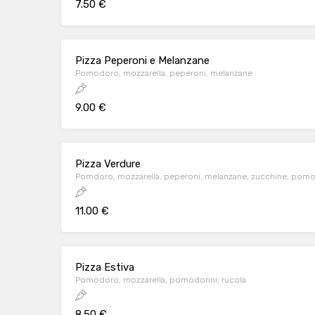
7.50 €
Pizza Peperoni e Melanzane
Pomodoro, mozzarella, peperoni, melanzane
9.00 €
Pizza Verdure
Pomdoro, mozzarella, peperoni, melanzane, zucchine, pomo
11.00 €
Pizza Estiva
Pomodoro, mozzarella, pomodorini, rucola
8.50 €