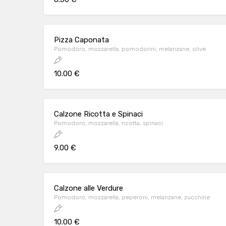
Pizza Caponata
Pomodoro, mozzarella, pomodorini, melanzane, olive
10.00 €
Calzone Ricotta e Spinaci
Pomodoro, mozzarella, ricotta, spinaci
9.00 €
Calzone alle Verdure
Pomodoro, mozzarella, peperoni, melanzane, zucchine
10.00 €