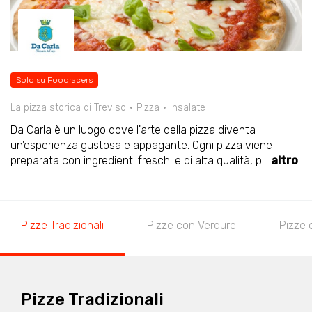
Solo su Foodracers
La pizza storica di Treviso
Pizza
Insalate
Da Carla è un luogo dove l'arte della pizza diventa
un'esperienza gustosa e appagante. Ogni pizza viene
preparata con ingredienti freschi e di alta qualità, p
...
altro
Pizze Tradizionali
Pizze con Verdure
Pizze
Pizze Tradizionali