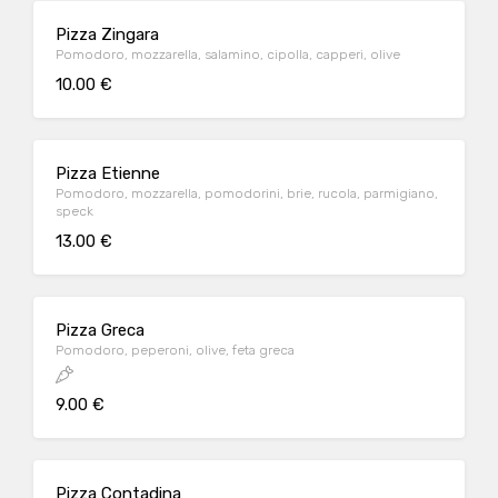
Pizza Zingara
Pomodoro, mozzarella, salamino, cipolla, capperi, olive
10.00 €
Pizza Etienne
Pomodoro, mozzarella, pomodorini, brie, rucola, parmigiano,
speck
13.00 €
Pizza Greca
Pomodoro, peperoni, olive, feta greca
9.00 €
Pizza Contadina