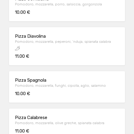
Pomodoro, mozzarella, porro, salsiccia, gorgonzola
10.00 €
Pizza Diavolina
Pomodoro, mozzarella, peperoni, ‘nduja, spianata calabra
11.00 €
Pizza Spagnola
Pomodoro, mozzarella, funghi, cipolla, aglio, salamino
10.00 €
Pizza Calabrese
Pomodoro, mozzarella, olive greche, spianata calabra
11.00 €