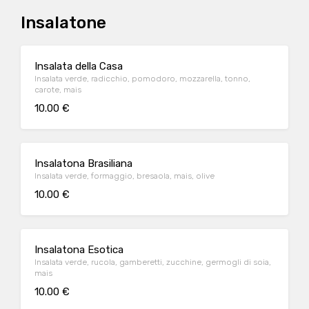
Insalatone
Insalata della Casa
Insalata verde, radicchio, pomodoro, mozzarella, tonno,
carote, mais
10.00 €
Insalatona Brasiliana
Insalata verde, formaggio, bresaola, mais, olive
10.00 €
Insalatona Esotica
Insalata verde, rucola, gamberetti, zucchine, germogli di soia,
mais
10.00 €