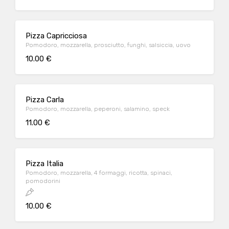
Pizza Capricciosa
Pomodoro, mozzarella, prosciutto, funghi, salsiccia, uovo
10.00 €
Pizza Carla
Pomodoro, mozzarella, peperoni, salamino, speck
11.00 €
Pizza Italia
Pomodoro, mozzarella, 4 formaggi, ricotta, spinaci,
pomodorini
10.00 €