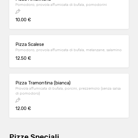
Pomodoro, provola affumicata di bufala, pomodorini
10.00 €
Pizza Scalese
Pomodoro, provola affumicata di bufala, melanzane, salamino
12.50 €
Pizza Tramontina (bianca)
Provola affumicata di bufala, porcini, prezzemolo (senza salsa
di pomodoro)
12.00 €
Pizze Speciali