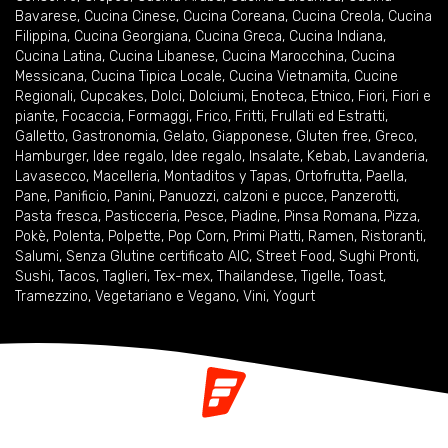
Bavarese
,
Cucina Cinese
,
Cucina Coreana
,
Cucina Creola
,
Cucina
Filippina
,
Cucina Georgiana
,
Cucina Greca
,
Cucina Indiana
,
Cucina Latina
,
Cucina Libanese
,
Cucina Marocchina
,
Cucina
Messicana
,
Cucina Tipica Locale
,
Cucina Vietnamita
,
Cucine
Regionali
,
Cupcakes
,
Dolci
,
Dolciumi
,
Enoteca
,
Etnico
,
Fiori
,
Fiori e
piante
,
Focaccia
,
Formaggi
,
Frico
,
Fritti
,
Frullati ed Estratti
,
Galletto
,
Gastronomia
,
Gelato
,
Giapponese
,
Gluten free
,
Greco
,
Hamburger
,
Idee regalo
,
Idee regalo
,
Insalate
,
Kebab
,
Lavanderia
,
Lavasecco
,
Macelleria
,
Montaditos y Tapas
,
Ortofrutta
,
Paella
,
Pane
,
Panificio
,
Panini
,
Panuozzi, calzoni e pucce
,
Panzerotti
,
Pasta fresca
,
Pasticceria
,
Pesce
,
Piadine
,
Pinsa Romana
,
Pizza
,
Pokè
,
Polenta
,
Polpette
,
Pop Corn
,
Primi Piatti
,
Ramen
,
Ristoranti
,
Salumi
,
Senza Glutine certificato AIC
,
Street Food
,
Sughi Pronti
,
Sushi
,
Tacos
,
Taglieri
,
Tex-mex
,
Thailandese
,
Tigelle
,
Toast
,
Tramezzino
,
Vegetariano e Vegano
,
Vini
,
Yogurt