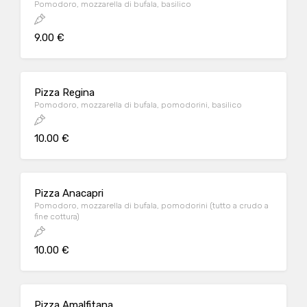
Pomodoro, mozzarella di bufala, basilico
9.00 €
Pizza Regina
Pomodoro, mozzarella di bufala, pomodorini, basilico
10.00 €
Pizza Anacapri
Pomodoro, mozzarella di bufala, pomodorini (tutto a crudo a
fine cottura)
10.00 €
Pizza Amalfitana