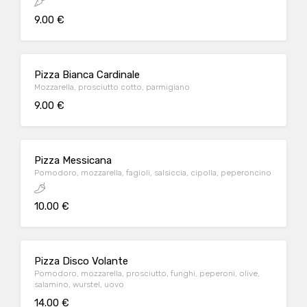
9.00 €
Pizza Bianca Cardinale
Mozzarella, prosciutto cotto, parmigiano
9.00 €
Pizza Messicana
Pomodoro, mozzarella, fagioli, salsiccia, cipolla, peperoncino
10.00 €
Pizza Disco Volante
Pomodoro, mozzarella, prosciutto, funghi, peperoni, olive,
salamino, wurstel, uovo
14.00 €