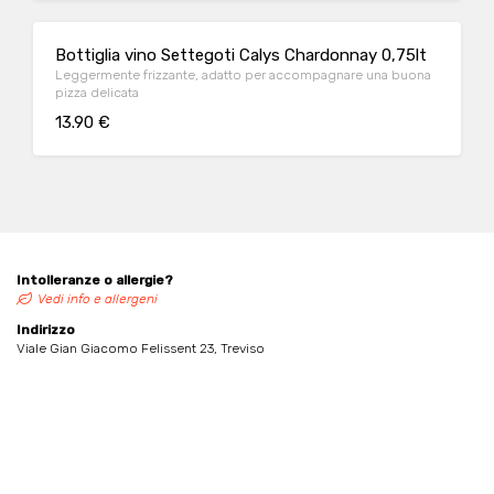
Bottiglia vino Settegoti Calys Chardonnay 0,75lt
Leggermente frizzante, adatto per accompagnare una buona
pizza delicata
13.90 €
Intolleranze o allergie?
Vedi info e allergeni
Indirizzo
Viale Gian Giacomo Felissent 23, Treviso