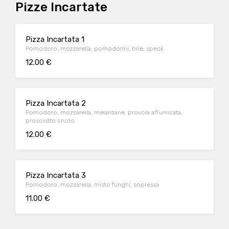
Pizze Incartate
Pizza Incartata 1
Pomodoro, mozzarella, pomodorini, brie, speck
12.00 €
Pizza Incartata 2
Pomodoro, mozzarella, melanzane, provola affumicata,
prosciutto crudo
12.00 €
Pizza Incartata 3
Pomodoro, mozzarella, misto funghi, sopressa
11.00 €