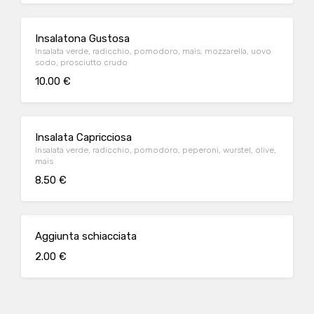
Insalatona Gustosa
Insalata verde, radicchio, pomodoro, mais, mozzarella, uovo
sodo, prosciutto crudo
10.00 €
Insalata Capricciosa
Insalata verde, radicchio, pomodoro, peperoni, wurstel, olive,
mais
8.50 €
Aggiunta schiacciata
2.00 €