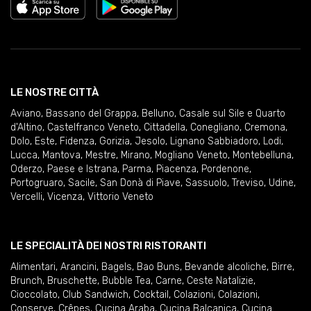
LE NOSTRE CITTÀ
Aviano
,
Bassano del Grappa
,
Belluno
,
Casale sul Sile e Quarto
d'Altino
,
Castelfranco Veneto
,
Cittadella
,
Conegliano
,
Cremona
,
Dolo
,
Este
,
Fidenza
,
Gorizia
,
Jesolo
,
Lignano Sabbiadoro
,
Lodi
,
Lucca
,
Mantova
,
Mestre
,
Mirano
,
Mogliano Veneto
,
Montebelluna
,
Oderzo
,
Paese e Istrana
,
Parma
,
Piacenza
,
Pordenone
,
Portogruaro
,
Sacile
,
San Donà di Piave
,
Sassuolo
,
Treviso
,
Udine
,
Vercelli
,
Vicenza
,
Vittorio Veneto
LE SPECIALITÀ DEI NOSTRI RISTORANTI
Alimentari
,
Arancini
,
Bagels
,
Bao Buns
,
Bevande alcoliche
,
Birre
,
Brunch
,
Bruschette
,
Bubble Tea
,
Carne
,
Ceste Natalizie
,
Cioccolato
,
Club Sandwich
,
Cocktail
,
Colazioni
,
Colazioni
,
Conserve
,
Crêpes
,
Cucina Araba
,
Cucina Balcanica
,
Cucina