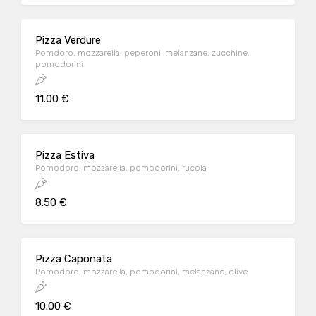
Pizza Verdure
Pomdoro, mozzarella, peperoni, melanzane, zucchine,
pomodorini
11.00 €
Pizza Estiva
Pomodoro, mozzarella, pomodorini, rucola
8.50 €
Pizza Caponata
Pomodoro, mozzarella, pomodorini, melanzane, olive
10.00 €