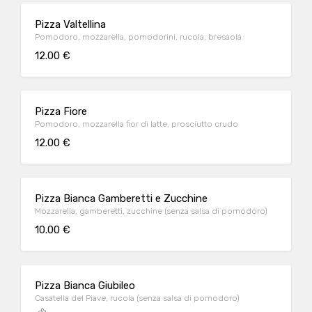
Pizza Valtellina
Pomodoro, mozzarella, pomodorini, rucola, bresaola
12.00 €
Pizza Fiore
Pomodoro, mozzarella fior di latte, prosciutto crudo
12.00 €
Pizza Bianca Gamberetti e Zucchine
Mozzarella, gamberetti, zucchine (senza salsa di pomodoro)
10.00 €
Pizza Bianca Giubileo
Casatella del Piave, rucola (senza salsa di pomodoro)