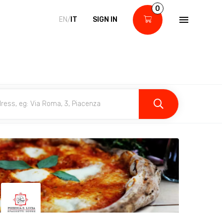
0
EN/
IT
SIGN IN