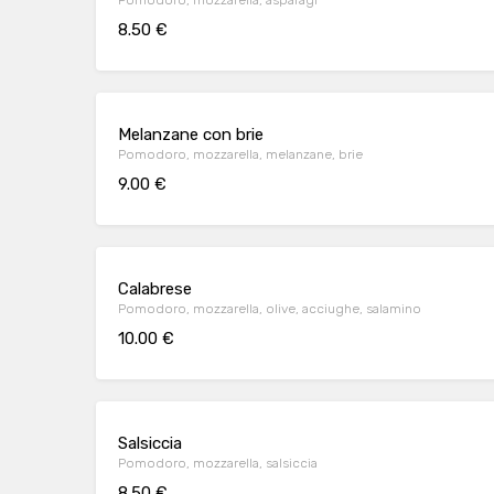
8.50 €
Melanzane con brie
Pomodoro, mozzarella, melanzane, brie
9.00 €
Calabrese
Pomodoro, mozzarella, olive, acciughe, salamino
10.00 €
Salsiccia
Pomodoro, mozzarella, salsiccia
8.50 €