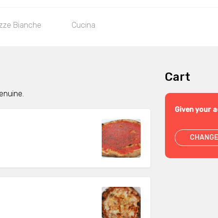
izze Bianche
Cucina
Cart
genuine.
Given your a
CHANGE