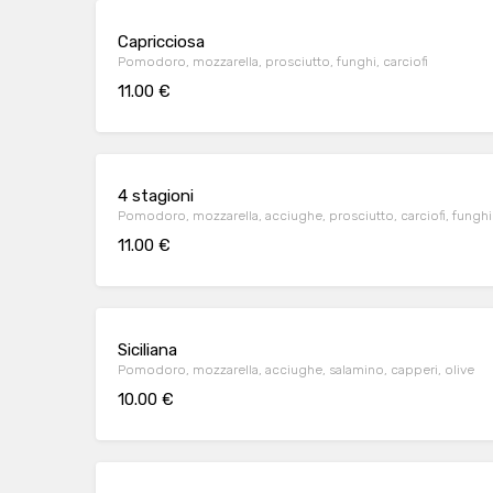
Capricciosa
Pomodoro, mozzarella, prosciutto, funghi, carciofi
11.00 €
4 stagioni
Pomodoro, mozzarella, acciughe, prosciutto, carciofi, funghi
11.00 €
Siciliana
Pomodoro, mozzarella, acciughe, salamino, capperi, olive
10.00 €