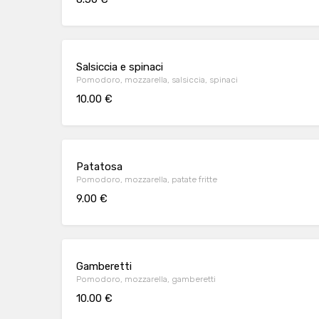
Salsiccia e spinaci
Pomodoro, mozzarella, salsiccia, spinaci
10.00 €
Patatosa
Pomodoro, mozzarella, patate fritte
9.00 €
Gamberetti
Pomodoro, mozzarella, gamberetti
10.00 €