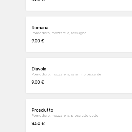
Romana
Pomodoro, mozzarella, acciughe
9.00 €
Diavola
Pomodoro, mozzarella, salamino piccante
9.00 €
Prosciutto
Pomodoro, mozzarella, prosciutto cotto
8.50 €