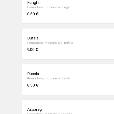
Funghi
Pomodoro, mozzarella, funghi
8.50 €
Bufala
Pomodoro, mozzarella di bufala
9.00 €
Rucola
Pomodoro, mozzarella, rucola
8.50 €
Asparagi
Pomodoro, mozzarella, asparagi