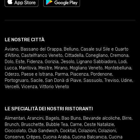
LE NOSTRE CITTÀ
Aviano
,
Bassano del Grappa
,
Belluno
,
Casale sul Sile e Quarto
d'Altino
,
Castelfranco Veneto
,
Cittadella
,
Conegliano
,
Cremona
,
Dolo
,
Este
,
Fidenza
,
Gorizia
,
Jesolo
,
Lignano Sabbiadoro
,
Lodi
,
Lucca
,
Mantova
,
Mestre
,
Mirano
,
Mogliano Veneto
,
Montebelluna
,
Oderzo
,
Paese e Istrana
,
Parma
,
Piacenza
,
Pordenone
,
Portogruaro
,
Sacile
,
San Donà di Piave
,
Sassuolo
,
Treviso
,
Udine
,
Vercelli
,
Vicenza
,
Vittorio Veneto
LE SPECIALITÀ DEI NOSTRI RISTORANTI
Alimentari
,
Arancini
,
Bagels
,
Bao Buns
,
Bevande alcoliche
,
Birre
,
Brunch
,
Bruschette
,
Bubble Tea
,
Carne
,
Ceste Natalizie
,
Cioccolato
,
Club Sandwich
,
Cocktail
,
Colazioni
,
Colazioni
,
Conserve
,
Crêpes
,
Cucina Araba
,
Cucina Balcanica
,
Cucina