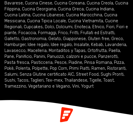
Bavarese
,
Cucina Cinese
,
Cucina Coreana
,
Cucina Creola
,
Cucina
Filippina
,
Cucina Georgiana
,
Cucina Greca
,
Cucina Indiana
,
Cucina Latina
,
Cucina Libanese
,
Cucina Marocchina
,
Cucina
Messicana
,
Cucina Tipica Locale
,
Cucina Vietnamita
,
Cucine
Regionali
,
Cupcakes
,
Dolci
,
Dolciumi
,
Enoteca
,
Etnico
,
Fiori
,
Fiori e
piante
,
Focaccia
,
Formaggi
,
Frico
,
Fritti
,
Frullati ed Estratti
,
Galletto
,
Gastronomia
,
Gelato
,
Giapponese
,
Gluten free
,
Greco
,
Hamburger
,
Idee regalo
,
Idee regalo
,
Insalate
,
Kebab
,
Lavanderia
,
Lavasecco
,
Macelleria
,
Montaditos y Tapas
,
Ortofrutta
,
Paella
,
Pane
,
Panificio
,
Panini
,
Panuozzi, calzoni e pucce
,
Panzerotti
,
Pasta fresca
,
Pasticceria
,
Pesce
,
Piadine
,
Pinsa Romana
,
Pizza
,
Pokè
,
Polenta
,
Polpette
,
Pop Corn
,
Primi Piatti
,
Ramen
,
Ristoranti
,
Salumi
,
Senza Glutine certificato AIC
,
Street Food
,
Sughi Pronti
,
Sushi
,
Tacos
,
Taglieri
,
Tex-mex
,
Thailandese
,
Tigelle
,
Toast
,
Tramezzino
,
Vegetariano e Vegano
,
Vini
,
Yogurt