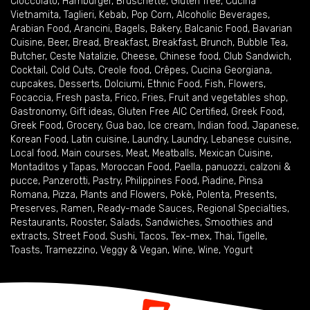
Cioccolato
,
Hamburger
,
Bruschette
,
Gluten free
,
Cucina
Vietnamita
,
Taglieri
,
Kebab
,
Pop Corn
,
Alcoholic Beverages
,
Arabian Food
,
Arancini
,
Bagels
,
Bakery
,
Balcanic Food
,
Bavarian
Cuisine
,
Beer
,
Bread
,
Breakfast
,
Breakfast
,
Brunch
,
Bubble Tea
,
Butcher
,
Ceste Natalizie
,
Cheese
,
Chinese food
,
Club Sandwich
,
Cocktail
,
Cold Cuts
,
Creole food
,
Crêpes
,
Cucina Georgiana
,
cupcakes
,
Desserts
,
Dolciumi
,
Ethnic Food
,
Fish
,
Flowers
,
Focaccia
,
Fresh pasta
,
Frico
,
Fries
,
Fruit and vegetables shop
,
Gastronomy
,
Gift ideas
,
Gluten Free AIC Certified
,
Greek Food
,
Greek Food
,
Grocery
,
Gua bao
,
Ice cream
,
Indian food
,
Japanese
,
Korean Food
,
Latin cuisine
,
Laundry
,
Laundry
,
Lebanese cuisine
,
Local food
,
Main courses
,
Meat
,
Meatballs
,
Mexican Cuisine
,
Montaditos y Tapas
,
Moroccan Food
,
Paella
,
panuozzi, calzoni &
pucce
,
Panzerotti
,
Pastry
,
Philippines Food
,
Piadine
,
Pinsa
Romana
,
Pizza
,
Plants and Flowers
,
Pokè
,
Polenta
,
Presents
,
Preserves
,
Ramen
,
Ready-made Sauces
,
Regional Specialties
,
Restaurants
,
Rooster
,
Salads
,
Sandwiches
,
Smoothies and
extracts
,
Street Food
,
Sushi
,
Tacos
,
Tex-mex
,
Thai
,
Tigelle
,
Toasts
,
Tramezzino
,
Veggy & Vegan
,
Wine
,
Wine
,
Yogurt