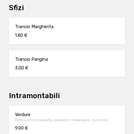
Sfizi
Trancio Margherita
1.80 €
Trancio Parigina
3.00 €
Intramontabili
Verdure
Pomodoro,mozzarella, peperoni, melanzane , zucchine
9.00 €