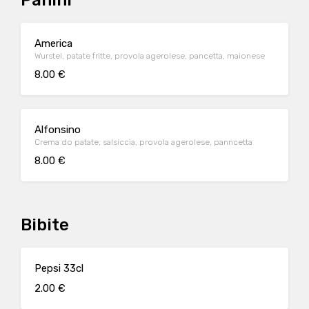
Panini
America
Wurstel, patate fritte, provola agerolese, pancetta, maionese
8.00 €
Alfonsino
Crema do patate, salsiccia, provola agerolese, panncetta
8.00 €
Bibite
Pepsi 33cl
2.00 €