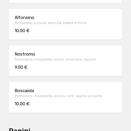
Alfonsino
Mozzarella, provola, salsiccia, patate al forno
10.00 €
Nostromo
Pomodoro, mozzarella, tonno, olive nere, capperi
9.00 €
Boscaiola
Pomodoro, mozzarella, porcini, brie, salame piccante
10.00 €