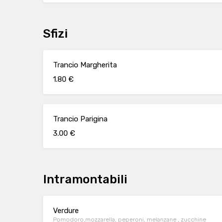
Sfizi
Trancio Margherita
1.80 €
Trancio Parigina
3.00 €
Intramontabili
Verdure
Pomodoro,mozzarella, peperoni, melanzane , zucchine