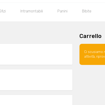
Sfizi
Intramontabili
Panini
Bibite
Carrello
Ci scusiamo 
attività, ripr