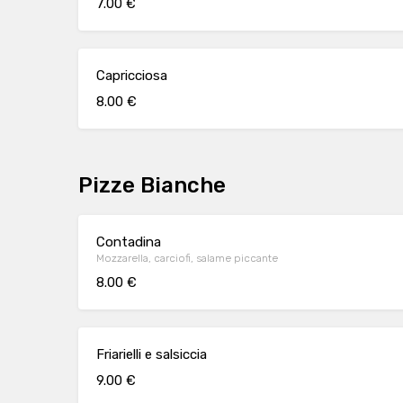
7.00 €
Capricciosa
8.00 €
Pizze Bianche
Contadina
Mozzarella, carciofi, salame piccante
8.00 €
Friarielli e salsiccia
9.00 €