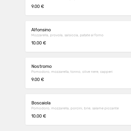
9.00 €
Alfonsino
Mozzarella, provola, salsiccia, patate al forno
10.00 €
Nostromo
Pomodoro, mozzarella, tonno, olive nere, capperi
9.00 €
Boscaiola
Pomodoro, mozzarella, porcini, brie, salame piccante
10.00 €