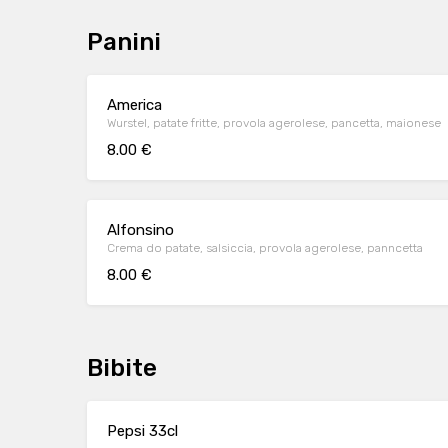
Panini
America
Wurstel, patate fritte, provola agerolese, pancetta, maionese
8.00 €
Alfonsino
Crema do patate, salsiccia, provola agerolese, panncetta
8.00 €
Bibite
Pepsi 33cl