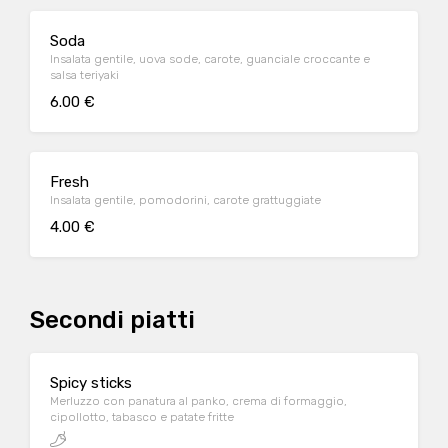
Soda
Insalata gentile, uova sode, carote, guanciale croccante e
salsa teriyaki
6.00 €
Fresh
Insalata gentile, pomodorini, carote grattuggiate
4.00 €
Secondi piatti
Spicy sticks
Merluzzo con panatura al panko, crema di formaggio,
cipollotto, tabasco e patate fritte