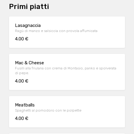
Primi piatti
Lasagnaccia
Ragù di manzo e salsiccia con provola affumicata
4.00 €
Mac & Cheese
Fusilli alla friulana con crema di Montasio, panko e spolverata
di pepe.
4.00 €
Meatballs
Spaghetti al pomodoro con le polpette
4.00 €