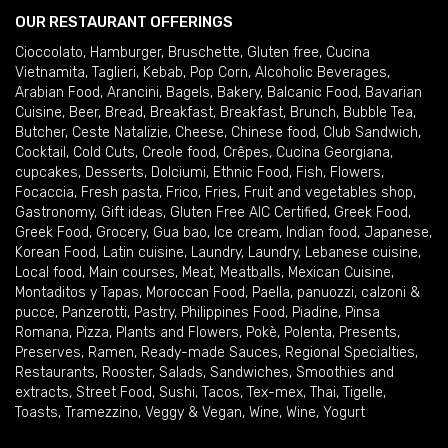
OUR RESTAURANT OFFERINGS
Cioccolato
,
Hamburger
,
Bruschette
,
Gluten free
,
Cucina
Vietnamita
,
Taglieri
,
Kebab
,
Pop Corn
,
Alcoholic Beverages
,
Arabian Food
,
Arancini
,
Bagels
,
Bakery
,
Balcanic Food
,
Bavarian
Cuisine
,
Beer
,
Bread
,
Breakfast
,
Breakfast
,
Brunch
,
Bubble Tea
,
Butcher
,
Ceste Natalizie
,
Cheese
,
Chinese food
,
Club Sandwich
,
Cocktail
,
Cold Cuts
,
Creole food
,
Crêpes
,
Cucina Georgiana
,
cupcakes
,
Desserts
,
Dolciumi
,
Ethnic Food
,
Fish
,
Flowers
,
Focaccia
,
Fresh pasta
,
Frico
,
Fries
,
Fruit and vegetables shop
,
Gastronomy
,
Gift ideas
,
Gluten Free AIC Certified
,
Greek Food
,
Greek Food
,
Grocery
,
Gua bao
,
Ice cream
,
Indian food
,
Japanese
,
Korean Food
,
Latin cuisine
,
Laundry
,
Laundry
,
Lebanese cuisine
,
Local food
,
Main courses
,
Meat
,
Meatballs
,
Mexican Cuisine
,
Montaditos y Tapas
,
Moroccan Food
,
Paella
,
panuozzi, calzoni &
pucce
,
Panzerotti
,
Pastry
,
Philippines Food
,
Piadine
,
Pinsa
Romana
,
Pizza
,
Plants and Flowers
,
Pokè
,
Polenta
,
Presents
,
Preserves
,
Ramen
,
Ready-made Sauces
,
Regional Specialties
,
Restaurants
,
Rooster
,
Salads
,
Sandwiches
,
Smoothies and
extracts
,
Street Food
,
Sushi
,
Tacos
,
Tex-mex
,
Thai
,
Tigelle
,
Toasts
,
Tramezzino
,
Veggy & Vegan
,
Wine
,
Wine
,
Yogurt