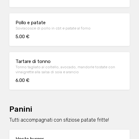
Pollo e patate
Sovracosce di pollo in cbt e patate al forno
5.00 €
Tartare di tonno
Tonno tagliato al coltello, avocado, mandorle tostate con
vinaigrette alla salsa di soia e arancio
6.00 €
Panini
Tutti accompagnati con sfiziose patate fritte!