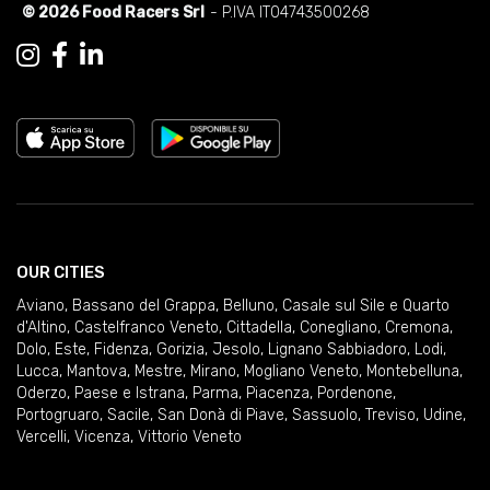
© 2026 Food Racers Srl
- P.IVA IT04743500268
OUR CITIES
Aviano
,
Bassano del Grappa
,
Belluno
,
Casale sul Sile e Quarto
d'Altino
,
Castelfranco Veneto
,
Cittadella
,
Conegliano
,
Cremona
,
Dolo
,
Este
,
Fidenza
,
Gorizia
,
Jesolo
,
Lignano Sabbiadoro
,
Lodi
,
Lucca
,
Mantova
,
Mestre
,
Mirano
,
Mogliano Veneto
,
Montebelluna
,
Oderzo
,
Paese e Istrana
,
Parma
,
Piacenza
,
Pordenone
,
Portogruaro
,
Sacile
,
San Donà di Piave
,
Sassuolo
,
Treviso
,
Udine
,
Vercelli
,
Vicenza
,
Vittorio Veneto