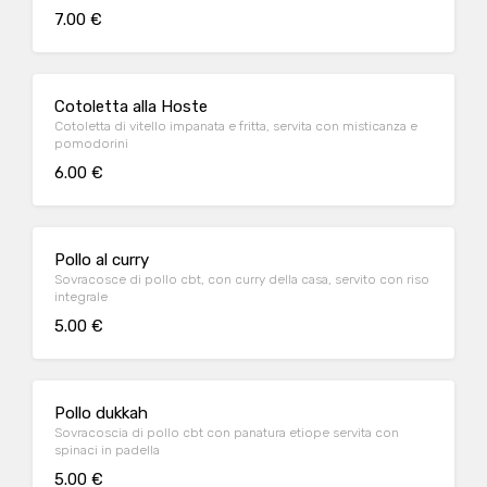
7.00 €
Cotoletta alla Hoste
Cotoletta di vitello impanata e fritta, servita con misticanza e
pomodorini
6.00 €
Pollo al curry
Sovracosce di pollo cbt, con curry della casa, servito con riso
integrale
5.00 €
Pollo dukkah
Sovracoscia di pollo cbt con panatura etiope servita con
spinaci in padella
5.00 €