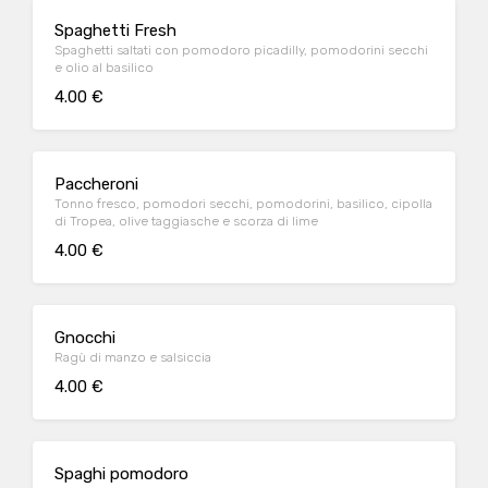
Spaghetti Fresh
Spaghetti saltati con pomodoro picadilly, pomodorini secchi
e olio al basilico
4.00 €
Paccheroni
Tonno fresco, pomodori secchi, pomodorini, basilico, cipolla
di Tropea, olive taggiasche e scorza di lime
4.00 €
Gnocchi
Ragù di manzo e salsiccia
4.00 €
Spaghi pomodoro