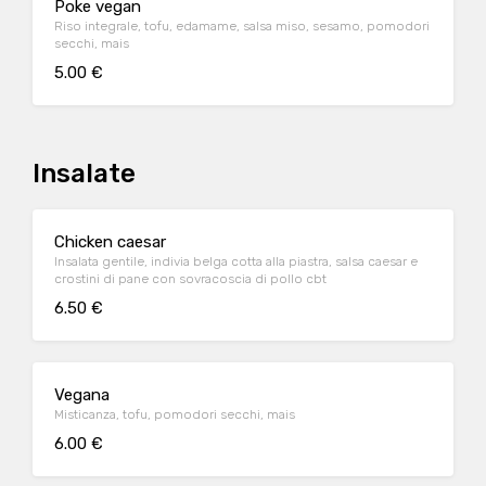
Poke vegan
Riso integrale, tofu, edamame, salsa miso, sesamo, pomodori
secchi, mais
5.00 €
Insalate
Chicken caesar
Insalata gentile, indivia belga cotta alla piastra, salsa caesar e
crostini di pane con sovracoscia di pollo cbt
6.50 €
Vegana
Misticanza, tofu, pomodori secchi, mais
6.00 €