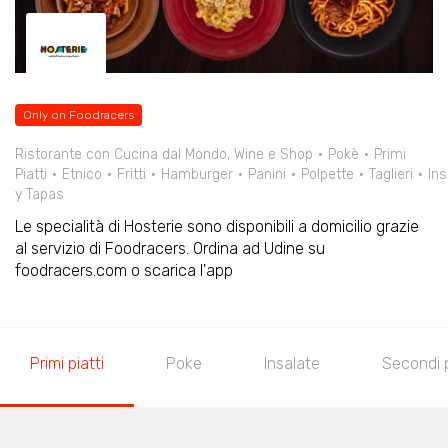
Only on Foodracers
Ristorante con Cucina dal Mondo, Wine e Shop
Pokè
Primi
Piatti
Etnico
Fritti
Hamburger
Panini
Polpette
Taglieri
Ins
y Tapas
Le specialità di Hosterie sono disponibili a domicilio grazie
al servizio di Foodracers. Ordina ad Udine su
foodracers.com o scarica l'app
Primi piatti
Poke
Insalate
Secondi p