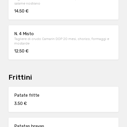
salame nostrano
14.50 €
N. 4 Misto
Tagliere di crudo Camarin DOP 20 mesi, chorizo, formaggi e
mostarde
12.50 €
Frittini
Patate fritte
3.50 €
Patatas bravas