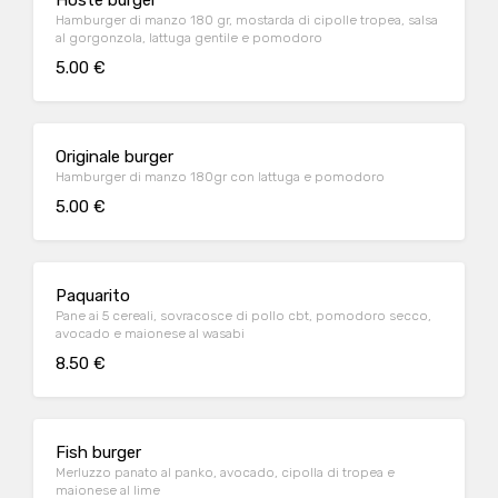
Hoste burger
Hamburger di manzo 180 gr, mostarda di cipolle tropea, salsa
al gorgonzola, lattuga gentile e pomodoro
5.00 €
Originale burger
Hamburger di manzo 180gr con lattuga e pomodoro
5.00 €
Paquarito
Pane ai 5 cereali, sovracosce di pollo cbt, pomodoro secco,
avocado e maionese al wasabi
8.50 €
Fish burger
Merluzzo panato al panko, avocado, cipolla di tropea e
maionese al lime