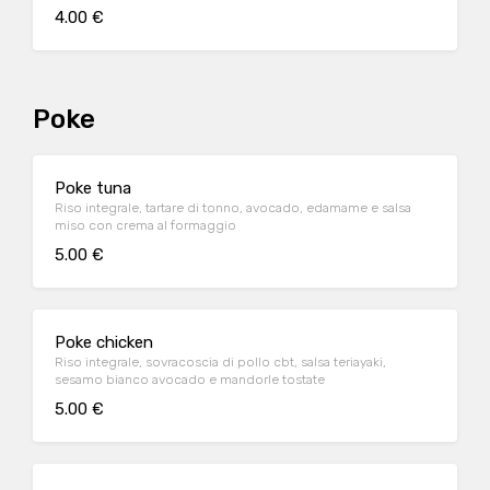
4.00 €
Poke
Poke tuna
Riso integrale, tartare di tonno, avocado, edamame e salsa
miso con crema al formaggio
5.00 €
Poke chicken
Riso integrale, sovracoscia di pollo cbt, salsa teriayaki,
sesamo bianco avocado e mandorle tostate
5.00 €