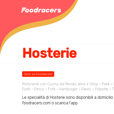
Hosterie
Solo su Foodracers
Ristorante con Cucina dal Mondo, Wine e Shop
Pokè
Piatti
Etnico
Fritti
Hamburger
Panini
Polpette
T
Le specialità di Hosterie sono disponibili a domicili
foodracers.com o scarica l'app