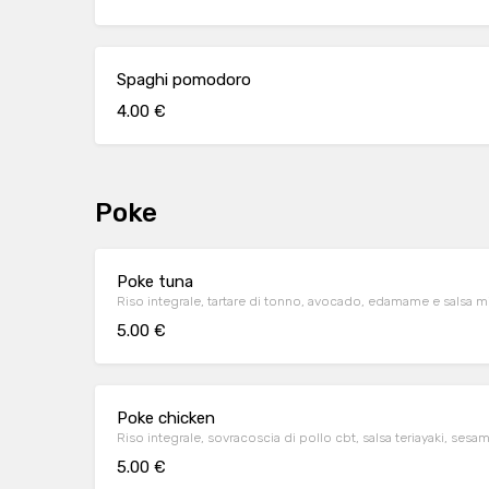
Spaghi pomodoro
4.00 €
Poke
Poke tuna
Riso integrale, tartare di tonno, avocado, edamame e salsa 
5.00 €
Poke chicken
Riso integrale, sovracoscia di pollo cbt, salsa teriayaki, se
5.00 €