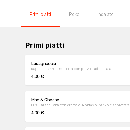
Primi piatti
Poke
Insalate
Primi piatti
Lasagnaccia
Ragù di manzo e salsiccia con provola affumicata
4.00 €
Mac & Cheese
Fusilli alla friulana con crema di Montasio, panko e spolverata
4.00 €