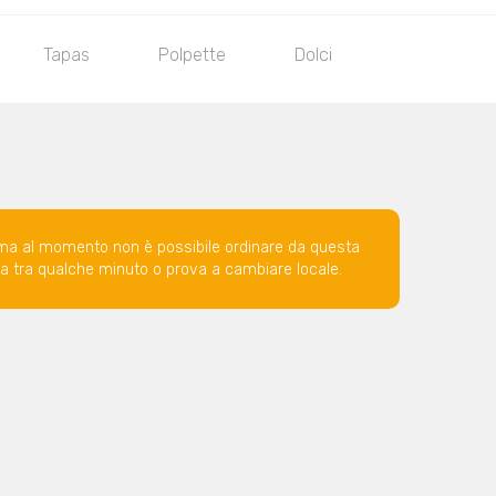
Tapas
Polpette
Dolci
ma al momento non è possibile ordinare da questa
ova tra qualche minuto o prova a cambiare locale.