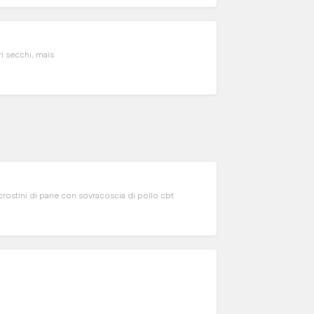
i secchi, mais
 e crostini di pane con sovracoscia di pollo cbt