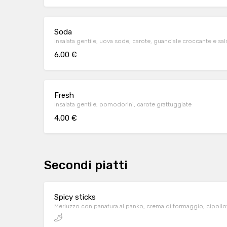
Soda
Insalata gentile, uova sode, carote, guanciale croccante e sals
6.00 €
Fresh
Insalata gentile, pomodorini, carote grattuggiate
4.00 €
Secondi piatti
Spicy sticks
Merluzzo con panatura al panko, crema di formaggio, cipollott