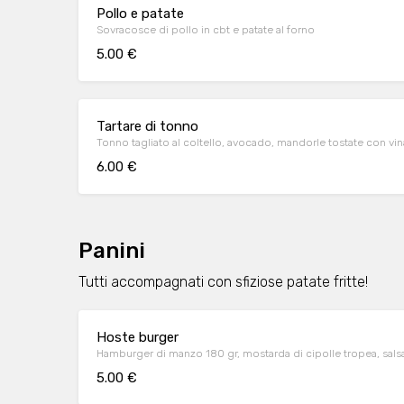
Pollo e patate
Sovracosce di pollo in cbt e patate al forno
5.00 €
Tartare di tonno
Tonno tagliato al coltello, avocado, mandorle tostate con vinai
6.00 €
Panini
Tutti accompagnati con sfiziose patate fritte!
Hoste burger
Hamburger di manzo 180 gr, mostarda di cipolle tropea, sals
5.00 €