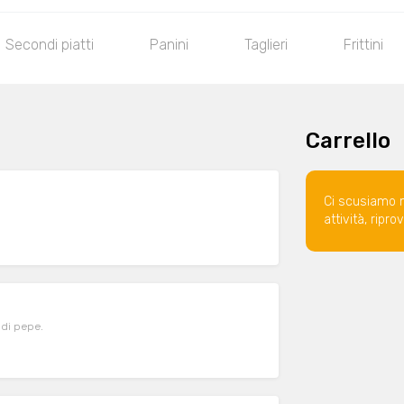
Secondi piatti
Panini
Taglieri
Frittini
Carrello
Ci scusiamo 
attività, ripr
 di pepe.