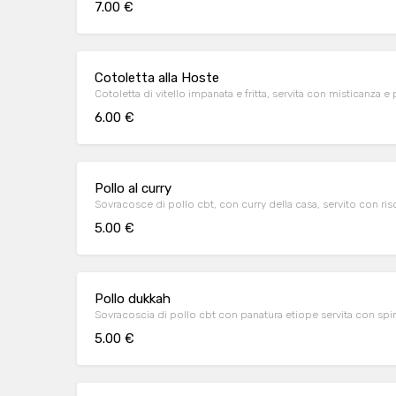
7.00 €
Cotoletta alla Hoste
Cotoletta di vitello impanata e fritta, servita con misticanza 
6.00 €
Pollo al curry
Sovracosce di pollo cbt, con curry della casa, servito con ris
5.00 €
Pollo dukkah
Sovracoscia di pollo cbt con panatura etiope servita con spin
5.00 €