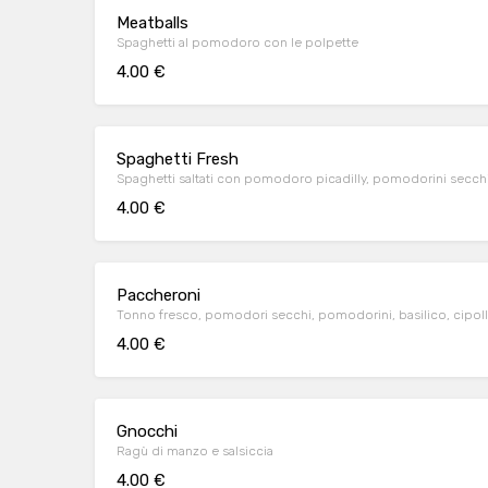
Meatballs
Spaghetti al pomodoro con le polpette
4.00 €
Spaghetti Fresh
Spaghetti saltati con pomodoro picadilly, pomodorini secchi 
4.00 €
Paccheroni
Tonno fresco, pomodori secchi, pomodorini, basilico, cipolla
4.00 €
Gnocchi
Ragù di manzo e salsiccia
4.00 €