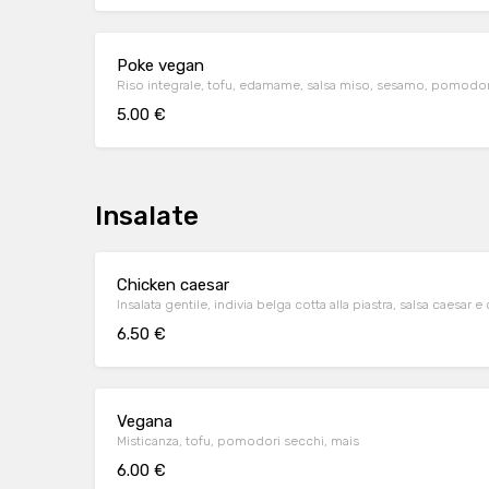
Poke vegan
Riso integrale, tofu, edamame, salsa miso, sesamo, pomodor
5.00 €
Insalate
Chicken caesar
Insalata gentile, indivia belga cotta alla piastra, salsa caesar
6.50 €
Vegana
Misticanza, tofu, pomodori secchi, mais
6.00 €