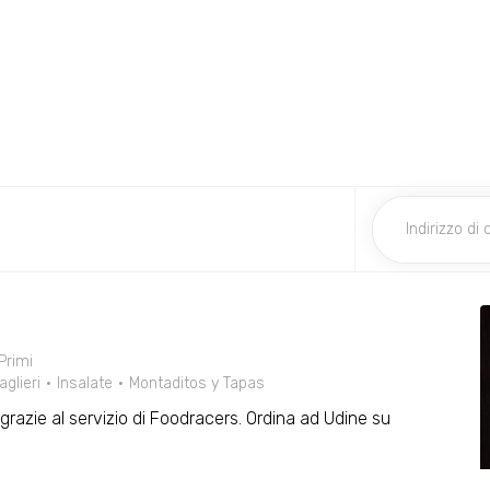
Primi
aglieri
Insalate
Montaditos y Tapas
o grazie al servizio di Foodracers. Ordina ad Udine su