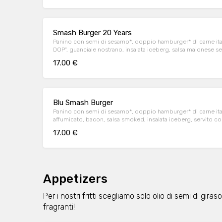
Smash Burger 20 Years
Panino con semi di sesamo*, doppio hamburger* di carne ita
DOP", guanciale nostrano, insalata iceberg, salsa maionese 
servito con patate* Fries e salsa OWW.
17.00 €
Blu Smash Burger
Panino con semi di sesamo*, doppio hamburger* di carne it
affumicato, bacon, salsa smoked, insalata iceberg, servito co
17.00 €
Appetizers
Per i nostri fritti scegliamo solo olio di semi di gira
fragranti!