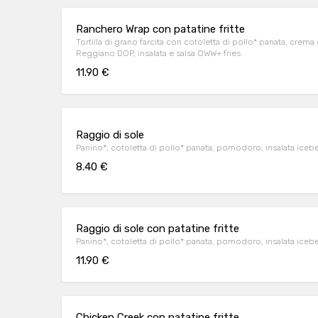
Ranchero Wrap con patatine fritte
Tortilla di grano farcita con cotoletta di pollo* panata, crem
Reggiano DOP, insalata e salsa OWW+ fries
11.90 €
Raggio di sole
Panino*, cotoletta di pollo* panata, pomodoro, insalata iceb
8.40 €
Raggio di sole con patatine fritte
Panino*, cotoletta di pollo* panata, pomodoro, insalata iceb
11.90 €
Chicken Creek con patatine fritte