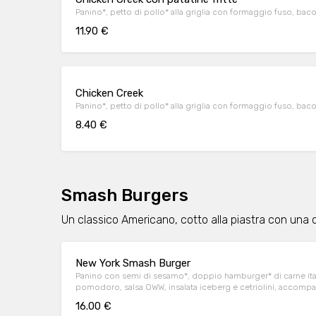
Panino*, petto di pollo* alla griglia con formaggio fuso, baco
11.90 €
Chicken Creek
Panino*, petto di pollo* alla griglia con formaggio fuso, bac
8.40 €
Smash Burgers
Un classico Americano, cotto alla piastra con una c
New York Smash Burger
Panino con semi di sesamo*, doppio hamburger* di carne ital
pomodoro, salsa OWW, insalata iceberg e cetriolini, accompag
OWW.
16.00 €