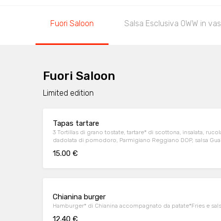
Fuori Saloon
Salsa Esclusiva OWW in vas
Fuori Saloon
Limited edition
Tapas tartare
3 Tortillas di grano tostate, tartare* di scottona, insalata, ru
dadolata di pomodoro, Parmigiano Reggiano DOP, salsa Gua
15.00 €
Chianina burger
Hamburger* di Chianina accompagnato da patate*Fries e sal
12.40 €