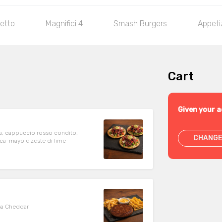
etto
Magnifici 4
Smash Burgers
Appeti
Cart
Given your a
cola, cappuccio rosso condito,
CHANGE
ca-mayo e zeste di lime
sa Cheddar