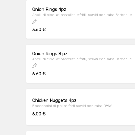
Onion Rings 4pz
Anelli di cipolla* pastellati e fritti, serviti con salsa Barbecue
3.60 €
Onion Rings 8 pz
Anelli di cipolla* pastellati e fritti, serviti con salsa Barbecue
6.60 €
Chicken Nuggets 4pz
Bocconcini di pollo* fritti serviti con salsa OWW
6.00 €