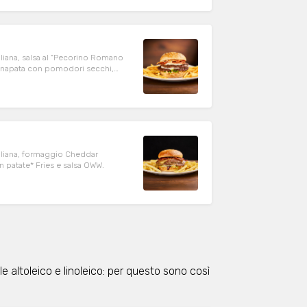
liana, salsa al "Pecorino Romano
senapata con pomodori secchi,
aliana, formaggio Cheddar
n patate* Fries e salsa OWW.
sole altoleico e linoleico: per questo sono così