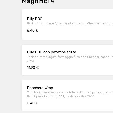
Magnifici 4
Billy BBQ
Panino*, hamburger*, formaggio fuso con Cheddar, bacon, in
8.40 €
Billy BBQ con patatine fritte
Panino*, hamburger*, formaggio fuso con Cheddar, bacon, ins
OWW
11.90 €
Ranchero Wrap
Tortilla di grano farcita con cotoletta di pollo* panata, crem
Parmigiano Reggiano DOP, insalata e salsa OWW
8.40 €