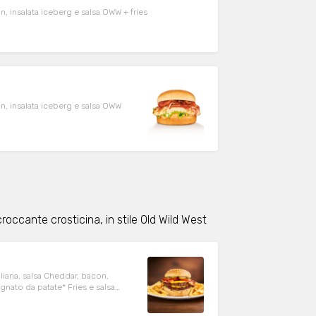
n, insalata iceberg e salsa OWW + fries
on, insalata iceberg e salsa OWW
roccante crosticina, in stile Old Wild West
iana, salsa Cheddar, bacon,
nato da patate* Fries e salsa