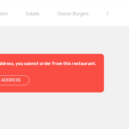
zers
Salads
Classic Burgers
Special Bu
ddress, you cannot order from this restaurant.
 ADDRESS