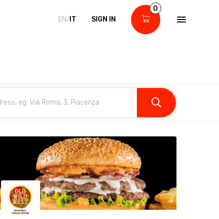
0
EN/
IT
SIGN IN