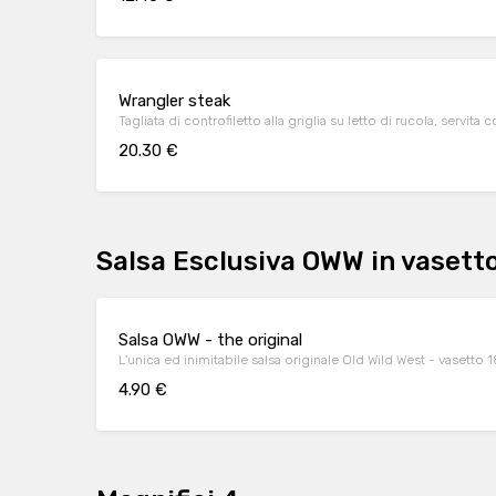
Wrangler steak
Tagliata di controfiletto alla griglia su letto di rucola, servita
20.30 €
Salsa Esclusiva OWW in vasett
Salsa OWW - the original
L'unica ed inimitabile salsa originale Old Wild West - vasetto 
4.90 €