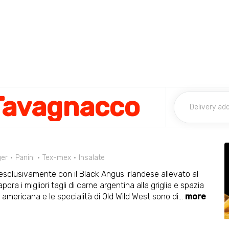
 Tavagnacco
er
Panini
Tex-mex
Insalate
 esclusivamente con il Black Angus irlandese allevato al
a i migliori tagli di carne argentina alla griglia e spazia
a americana e le specialità di Old Wild West sono di
...
more