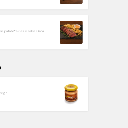
 con patate* Fries e salsa OWW
o
185gr