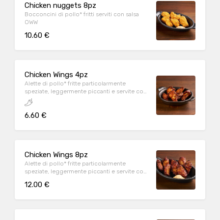
Chicken nuggets 8pz
Bocconcini di pollo* fritti serviti con salsa
OWW
10.60 €
Chicken Wings 4pz
Alette di pollo* fritte particolarmente
speziate, leggermente piccanti e servite con
salsa OWW
6.60 €
Chicken Wings 8pz
Alette di pollo* fritte particolarmente
speziate, leggermente piccanti e servite con
salsa OWW
12.00 €