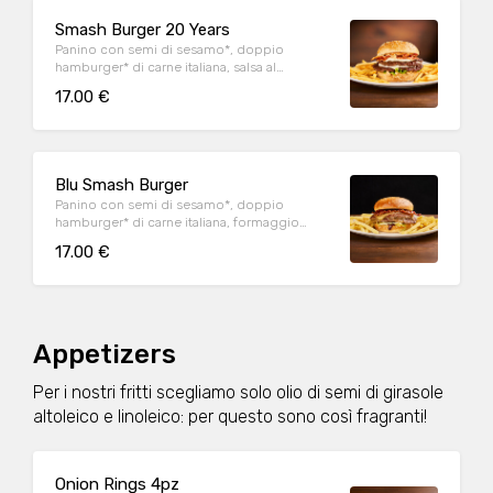
Smash Burger 20 Years
Panino con semi di sesamo*, doppio
hamburger* di carne italiana, salsa al
"Pecorino Romano DOP", guanciale nostrano,
17.00 €
insalata iceberg, salsa maionese senapata
con pomodori secchi, servito con patate*
Fries e salsa OWW.
Blu Smash Burger
Panino con semi di sesamo*, doppio
hamburger* di carne italiana, formaggio
Cheddar affumicato, bacon, salsa smoked,
17.00 €
insalata iceberg, servito con patate* Fries e
salsa OWW.
Appetizers
Per i nostri fritti scegliamo solo olio di semi di girasole
altoleico e linoleico: per questo sono così fragranti!
Onion Rings 4pz