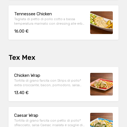
Tennessee Chicken
Tagliata di petto di pollo cotto a bassa
temperatura marinato con dressing alle erbe,
mix di pepi, con contorno di caesar salad e
16.00 €
patate al forno
Tex Mex
Chicken Wrap
Tortilla di grano farcita con Strips di pollo*
extra croccante, bacon, pomodoro, salsa
cheddar, insalata, salsa Special servite con
13.40 €
patate* Fries e salsa OWW
Caesar Wrap
Tortilla di grano farcita con petto di pollo*
sfilacciato, salsa Caesar, insalata e scaglie di