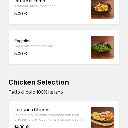
Patate al Forno
Aromatizzate al rosmarino
5.00 €
Fagiolini
Fagiolini* cotti al vapore
5.00 €
Chicken Selection
Petto di pollo 100% italiano
Louisiana Chicken
Strips di pollo* extra croccante con lime,
prezzemolo e fiocchi di sale, accompagnati
da patate* Fries e salsa Sweet & chili
14.00 €