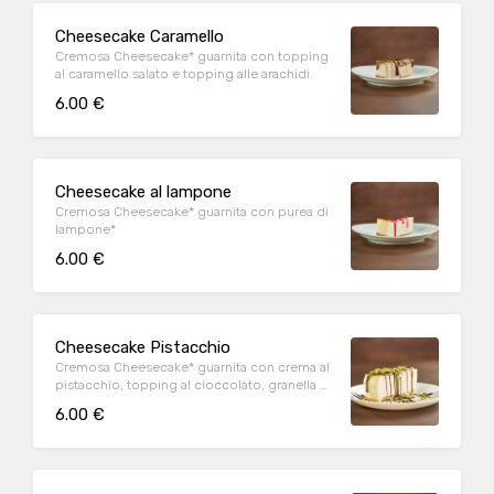
Cheesecake Caramello
Cremosa Cheesecake* guarnita con topping
al caramello salato e topping alle arachidi.
6.00 €
Cheesecake al lampone
Cremosa Cheesecake* guarnita con purea di
lampone*
6.00 €
Cheesecake Pistacchio
Cremosa Cheesecake* guarnita con crema al
pistacchio, topping al cioccolato, granella di
pistacchio
6.00 €