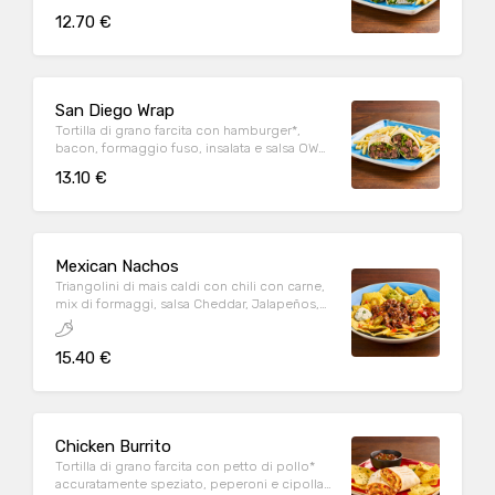
Parmigiano Reggiano DOP, servita con
12.70 €
patate* Fries e salsa OWW
San Diego Wrap
Tortilla di grano farcita con hamburger*,
bacon, formaggio fuso, insalata e salsa OWW,
servita con patate* Fries e salsa OWW
13.10 €
Mexican Nachos
Triangolini di mais caldi con chili con carne,
mix di formaggi, salsa Cheddar, Jalapeños,
pomodoro e prezzemolo fresco, serviti con
mix di salse (Guacamole, Messicana e sauce
15.40 €
Cream)
Chicken Burrito
Tortilla di grano farcita con petto di pollo*
accuratamente speziato, peperoni e cipolla