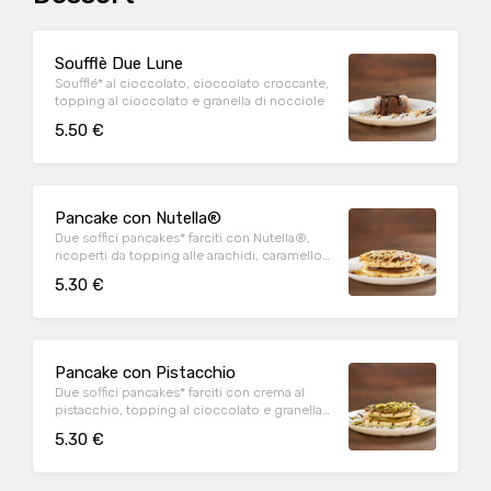
Soufflè Due Lune
Soufflé* al cioccolato, cioccolato croccante,
topping al cioccolato e granella di nocciole
5.50 €
Pancake con Nutella®
Due soffici pancakes* farciti con Nutella®,
ricoperti da topping alle arachidi, caramello
salato e granella di nocciola
5.30 €
Pancake con Pistacchio
Due soffici pancakes* farciti con crema al
pistacchio, topping al cioccolato e granella
di pistacchio
5.30 €