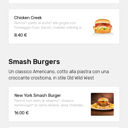
Chicken Creek
Panino*, petto di pollo* alla griglia con
formaggio fuso, bacon, insalata iceberg e
salsa OWW
8.40 €
Smash Burgers
Un classico Americano, cotto alla piastra con una
croccante crosticina, in stile Old Wild West
New York Smash Burger
Panino con semi di sesamo*, doppio
hamburger* di carne italiana, salsa Cheddar,
bacon, pomodoro, salsa OWW, insalata
16.00 €
iceberg e cetriolini, accompagnato da
patate* Fries e salsa OWW.