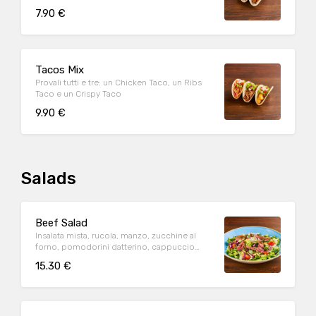
insalata iceberg e pico de gallo, il tutto
7.90 €
guarnito con salsa Guacamole
Tacos Mix
Provali tutti e tre: un Chicken Taco, un Ribs
Taco e un Crispy Taco
9.90 €
Salads
Beef Salad
Insalata mista, rucola, manzo, zucchine al
forno, pomodorini datterino, cappuccio
rosso condito e crostini di pane*.
15.30 €