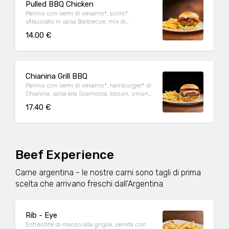
Pulled BBQ Chicken
Panino con semi di sesamo*, pollo*
sfilacciato in salsa Barbecue, mix di
formaggi, onion relish, bacon, maionese e
14.00 €
insalata iceberg
Chianina Grill BBQ
Panino con semi di sesamo*, hamburger* di
Chianina, salsa alla Scamorza, bacon, onion
relish, insalata iceberg e salsa Barbecue
17.40 €
Beef Experience
Carne argentina - le nostre carni sono tagli di prima
scelta che arrivano freschi dall'Argentina
Rib - Eye
Entrecôte di manzo alla griglia, servita con