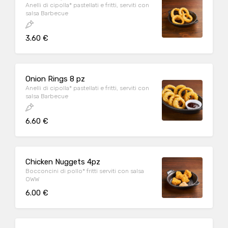
Anelli di cipolla* pastellati e fritti, serviti con
salsa Barbecue
3.60 €
Onion Rings 8 pz
Anelli di cipolla* pastellati e fritti, serviti con
salsa Barbecue
6.60 €
Chicken Nuggets 4pz
Bocconcini di pollo* fritti serviti con salsa
OWW
6.00 €