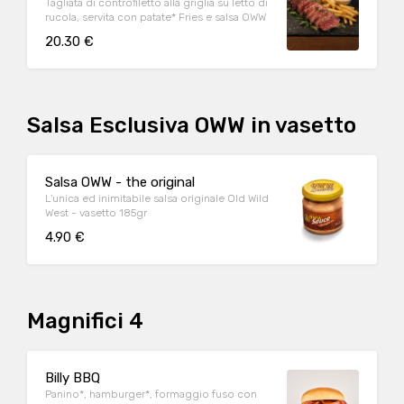
Tagliata di controfiletto alla griglia su letto di
rucola, servita con patate* Fries e salsa OWW
20.30 €
Salsa Esclusiva OWW in vasetto
Salsa OWW - the original
L'unica ed inimitabile salsa originale Old Wild
West - vasetto 185gr
4.90 €
Magnifici 4
Billy BBQ
Panino*, hamburger*, formaggio fuso con