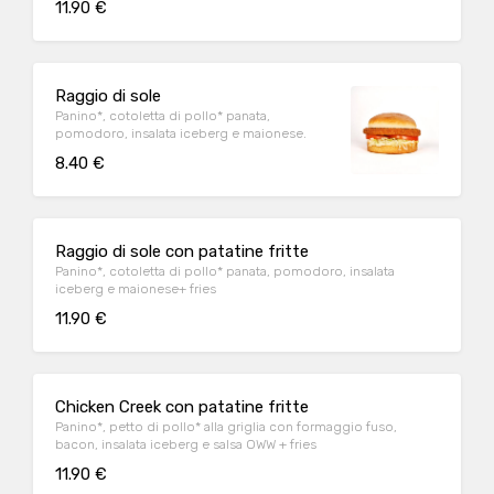
11.90 €
Raggio di sole
Panino*, cotoletta di pollo* panata,
pomodoro, insalata iceberg e maionese.
8.40 €
Raggio di sole con patatine fritte
Panino*, cotoletta di pollo* panata, pomodoro, insalata
iceberg e maionese+ fries
11.90 €
Chicken Creek con patatine fritte
Panino*, petto di pollo* alla griglia con formaggio fuso,
bacon, insalata iceberg e salsa OWW + fries
11.90 €