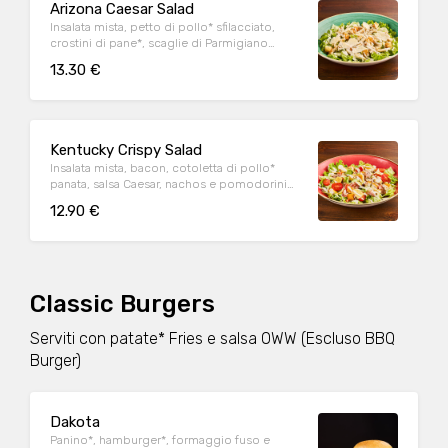
Arizona Caesar Salad
Insalata mista, petto di pollo* sfilacciato,
crostini di pane*, scaglie di Parmigiano
Reggiano DOP e salsa Caesar
13.30 €
Kentucky Crispy Salad
Insalata mista, bacon, cotoletta di pollo*
panata, salsa Caesar, nachos e pomodorini
datterino
12.90 €
Classic Burgers
Serviti con patate* Fries e salsa OWW (Escluso BBQ
Burger)
Dakota
Panino*, hamburger*, formaggio fuso e