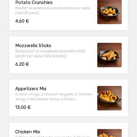
Potato Crunchies
Pepite* di patate croccanti servite con salsa
OWW (8 pezzi)
4.60 €
Mozzarella Sticks
Bastoncini* di mozzarella pastellati e fritti
serviti con salsa OWW (6 pezzi)
6.20 €
Appetizers Mix
2 Onion Rings, 2 Chicken Nuggets, 2 Chicken
Wings, 2 Mozzarella Sticks, 6 Potato
Crunchies, serviti con salsa OWW
13.00 €
Chicken Mix