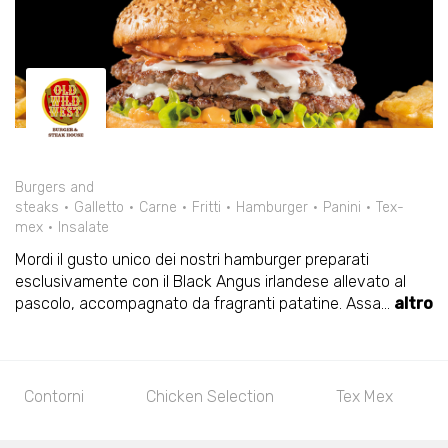
Burgers and
steaks
Galletto
Carne
Fritti
Hamburger
Panini
Tex-
mex
Insalate
Mordi il gusto unico dei nostri hamburger preparati
esclusivamente con il Black Angus irlandese allevato al
pascolo, accompagnato da fragranti patatine. Assa
...
altro
Contorni
Chicken Selection
Tex Mex