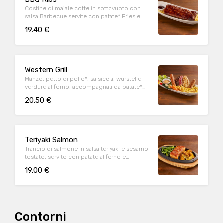
Costine di maiale cotte in sottovuoto con
salsa Barbecue servite con patate* Fries e
salsa Barbecue
19.40 €
Western Grill
Manzo, petto di pollo*, salsiccia, wurstel e
verdure al forno, accompagnati da patate*
Fries e salsa OWW (per 1 persona)
20.50 €
Teriyaki Salmon
Trancio di salmone in salsa teriyaki e sesamo
tostato, servito con patate al forno e
fagiolini*
19.00 €
Contorni