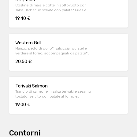
Costine di maiale cotte in sottovuoto con
salsa Barbecue servite con patate* Fries e
salsa Barbecue
19.40 €
Western Grill
Manzo, petto di pollo*, salsiccia, wurstel e
verdure al forno, accompagnati da patate*
Fries e salsa OWW (per 1 persona)
20.50 €
Teriyaki Salmon
Trancio di salmone in salsa teriyaki e sesamo
tostato, servito con patate al forno e
fagiolini*
19.00 €
Contorni