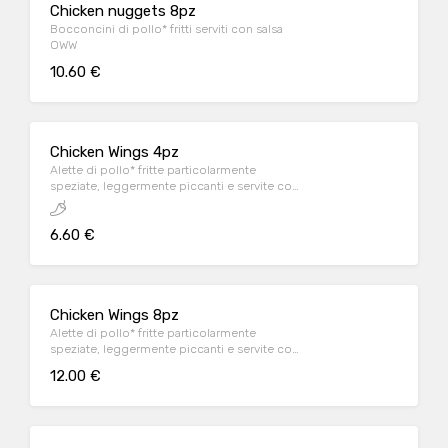
Chicken nuggets 8pz
Bocconcini di pollo* fritti serviti con salsa
OWW
10.60 €
Chicken Wings 4pz
Alette di pollo* fritte particolarmente
speziate, leggermente piccanti e servite con
salsa OWW
6.60 €
Chicken Wings 8pz
Alette di pollo* fritte particolarmente
speziate, leggermente piccanti e servite con
salsa OWW
12.00 €