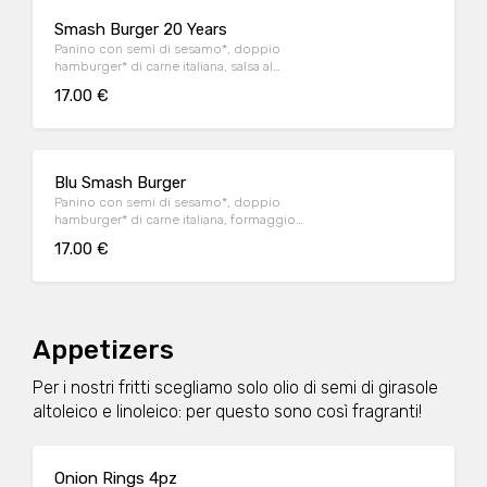
Smash Burger 20 Years
Panino con semi di sesamo*, doppio
hamburger* di carne italiana, salsa al
"Pecorino Romano DOP", guanciale nostrano,
17.00 €
insalata iceberg, salsa maionese senapata
con pomodori secchi, servito con patate*
Fries e salsa OWW.
Blu Smash Burger
Panino con semi di sesamo*, doppio
hamburger* di carne italiana, formaggio
Cheddar affumicato, bacon, salsa smoked,
17.00 €
insalata iceberg, servito con patate* Fries e
salsa OWW.
Appetizers
Per i nostri fritti scegliamo solo olio di semi di girasole
altoleico e linoleico: per questo sono così fragranti!
Onion Rings 4pz