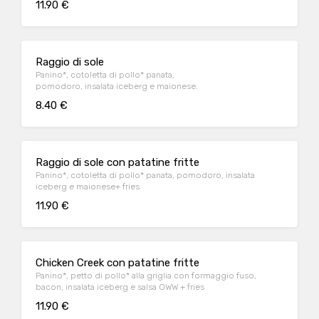
11.90 €
Raggio di sole
Panino*, cotoletta di pollo* panata,
pomodoro, insalata iceberg e maionese.
8.40 €
Raggio di sole con patatine fritte
Panino*, cotoletta di pollo* panata, pomodoro, insalata
iceberg e maionese+ fries
11.90 €
Chicken Creek con patatine fritte
Panino*, petto di pollo* alla griglia con formaggio fuso,
bacon, insalata iceberg e salsa OWW + fries
11.90 €