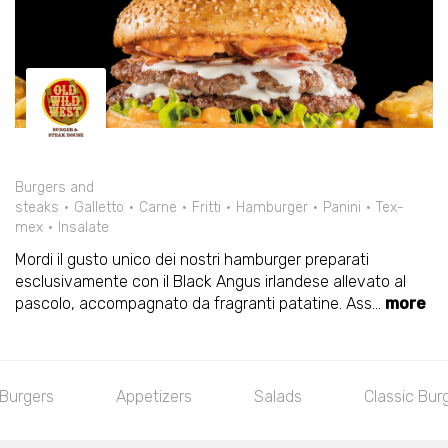
Burgers and
steaks
Galletto
Carne
Fritti
Hamburger
Panini
Tex-
mex
Insalate
Mordi il gusto unico dei nostri hamburger preparati
esclusivamente con il Black Angus irlandese allevato al
pascolo, accompagnato da fragranti patatine. Ass
...
more
Burgers
Appetizers
Salads
Classic Bur