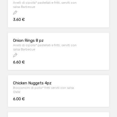
Anelli di cipolla* pastellati e fritti, serviti con
salsa Barbecue
3.60 €
Onion Rings 8 pz
Anelli di cipolla* pastellati e fritti, serviti con
salsa Barbecue
6.60 €
Chicken Nuggets 4pz
Bocconcini di pollo* fritti serviti con salsa
OWW
6.00 €