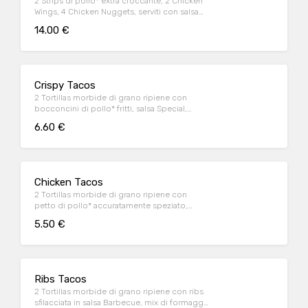
2 Strips di pollo* extra croccante, 2 Chicken
Wings, 4 Chicken Nuggets, serviti con salsa
Sweet & chili
14.00 €
Crispy Tacos
2 Tortillas morbide di grano ripiene con
bocconcini di pollo* fritti, salsa Special,
insalata iceberg e pico de gallo, il tutto
6.60 €
guarnito con sauce Cream
Chicken Tacos
2 Tortillas morbide di grano ripiene con
petto di pollo* accuratamente speziato,
peperoni e cipolla rossa marinati in salsa
5.50 €
Messicana, mix di formaggi, insalata iceberg
e pico de gallo, il tutto guarnito con sauce
Cream
Ribs Tacos
2 Tortillas morbide di grano ripiene con ribs
sfilacciata in salsa Barbecue, mix di formaggi,