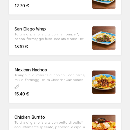
Parmigiano Reggiano DOP, servita con
12.70 €
patate* Fries e salsa OWW
San Diego Wrap
Tortilla di grano farcita con hamburger*,
bacon, formaggio fuso, insalata e salsa OWW,
servita con patate* Fries e salsa OWW
13.10 €
Mexican Nachos
Triangolini di mais caldi con chili con carne,
mix di formaggi, salsa Cheddar, Jalapeños,
pomodoro e prezzemolo fresco, serviti con
mix di salse (Guacamole, Messicana e sauce
15.40 €
Cream)
Chicken Burrito
Tortilla di grano farcita con petto di pollo*
accuratamente speziato, peperoni e cipolla