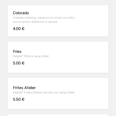
Colorado
Insalata iceberg, cappuccio rosso condito,
pomodorini datterino e carote
4.00 €
Fries
Patate* fritte e salsa OWW
5.00 €
Frites Atelier
Patate* Frites Atelier servite con salsa OWW
5.50 €