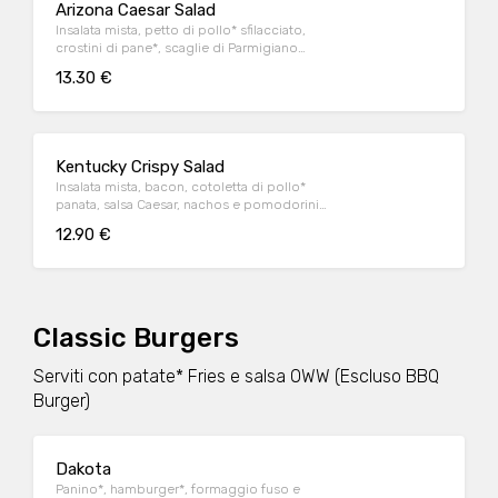
Arizona Caesar Salad
Insalata mista, petto di pollo* sfilacciato,
crostini di pane*, scaglie di Parmigiano
Reggiano DOP e salsa Caesar
13.30 €
Kentucky Crispy Salad
Insalata mista, bacon, cotoletta di pollo*
panata, salsa Caesar, nachos e pomodorini
datterino
12.90 €
Classic Burgers
Serviti con patate* Fries e salsa OWW (Escluso BBQ
Burger)
Dakota
Panino*, hamburger*, formaggio fuso e