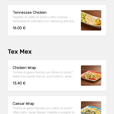
Tennessee Chicken
Tagliata di petto di pollo cotto a bassa
temperatura marinato con dressing alle erbe,
mix di pepi, con contorno di caesar salad e
16.00 €
patate al forno
Tex Mex
Chicken Wrap
Tortilla di grano farcita con Strips di pollo*
extra croccante, bacon, pomodoro, salsa
cheddar, insalata, salsa Special servite con
13.40 €
patate* Fries e salsa OWW
Caesar Wrap
Tortilla di grano farcita con petto di pollo*
sfilacciato, salsa Caesar, insalata e scaglie di