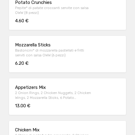
Potato Crunchies
Pepite* di patate croccanti servite con salsa
OWW (8 pezzi)
4.60 €
Mozzarella Sticks
Bastoncini* di mozzarella pastellati e fritti
serviti con salsa OWW (6 pezzi)
6.20 €
Appetizers Mix
2 Onion Rings, 2 Chicken Nuggets, 2 Chicken
Wings, 2 Mozzarella Sticks, 6 Potato
Crunchies, serviti con salsa OWW
13.00 €
Chicken Mix