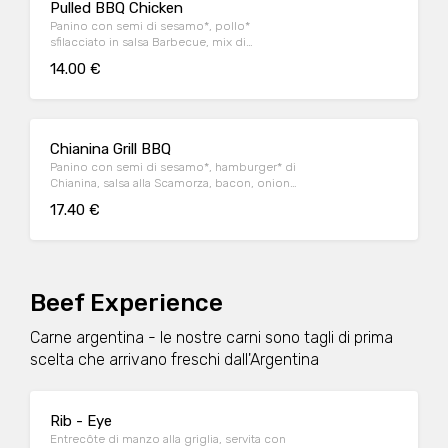
Pulled BBQ Chicken
Panino con semi di sesamo*, pollo*
sfilacciato in salsa Barbecue, mix di
formaggi, onion relish, bacon, maionese e
14.00 €
insalata iceberg
Chianina Grill BBQ
Panino con semi di sesamo*, hamburger* di
Chianina, salsa alla Scamorza, bacon, onion
relish, insalata iceberg e salsa Barbecue
17.40 €
Beef Experience
Carne argentina - le nostre carni sono tagli di prima
scelta che arrivano freschi dall'Argentina
Rib - Eye
Entrecôte di manzo alla griglia, servita con