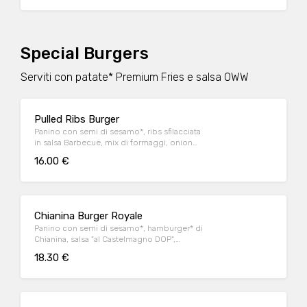
OWW
Special Burgers
Serviti con patate* Premium Fries e salsa OWW
Pulled Ribs Burger
Panino con semi di sesamo*, ribs sfilacciata
in salsa Barbecue, mix di formaggi, onion
relish, cappuccio rosso condito e insalata
16.00 €
iceberg
Chianina Burger Royale
Panino con semi di sesamo*, hamburger* di
Chianina, salsa "al Castelmagno DOP",
guanciale nostrano, cappuccio rosso
18.30 €
condito (con salsa alla senape) e insalata
iceberg