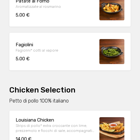
Patate al Forno
Aromatizzate al rosmarino
5.00 €
Fagiolini
Fagiolini* cotti al vapore
5.00 €
Chicken Selection
Petto di pollo 100% italiano
Louisiana Chicken
Strips di pollo* extra croccante con lime,
prezzemolo e fiocchi di sale, accompagnati
da patate* Fries e salsa Sweet & chili
14.00 €