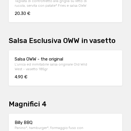
Tagliata di controfiletto alla griglia su letto di
rucola, servita con patate* Fries e salsa OWW
20.30 €
Salsa Esclusiva OWW in vasetto
Salsa OWW - the original
L'unica ed inimitabile salsa originale Old Wild
West - vasetto 185gr
4.90 €
Magnifici 4
Billy BBQ
Panino*, hamburger*, formaggio fuso con