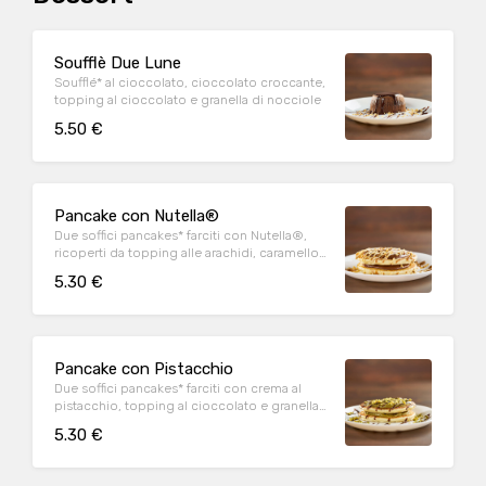
Soufflè Due Lune
Soufflé* al cioccolato, cioccolato croccante,
topping al cioccolato e granella di nocciole
5.50 €
Pancake con Nutella®
Due soffici pancakes* farciti con Nutella®,
ricoperti da topping alle arachidi, caramello
salato e granella di nocciola
5.30 €
Pancake con Pistacchio
Due soffici pancakes* farciti con crema al
pistacchio, topping al cioccolato e granella
di pistacchio
5.30 €