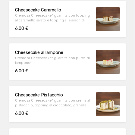
Cheesecake Caramello
Cremosa Cheesecake* guarnita con topping
al caramello salato e topping alle arachidi.
6.00 €
Cheesecake al lampone
Cremosa Cheesecake* guarnita con purea di
lampone*
6.00 €
Cheesecake Pistacchio
Cremosa Cheesecake* guarnita con crema al
pistacchio, topping al cioccolato, granella di
pistacchio
6.00 €