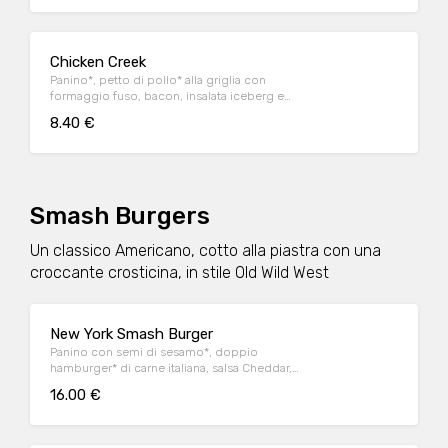
Chicken Creek
Panino*, petto di pollo* alla griglia con
formaggio fuso, bacon, insalata iceberg e
salsa OWW
8.40 €
Smash Burgers
Un classico Americano, cotto alla piastra con una
croccante crosticina, in stile Old Wild West
New York Smash Burger
Panino con semi di sesamo*, doppio
hamburger* di carne italiana, salsa Cheddar,
bacon, pomodoro, salsa OWW, insalata
16.00 €
iceberg e cetriolini, accompagnato da
patate* Fries e salsa OWW.