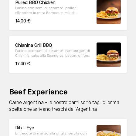
Pulled BBQ Chicken
Panino con semi di sesamo*, pollo*
sfilacciato in salsa Barbecue, mix di
formaggi, onion relish, bacon, maionese e
14.00 €
insalata iceberg
Chianina Grill BBQ
Panino con semi di sesamo*, hamburger* di
Chianina, salsa alla Scamorza, bacon, onion
relish, insalata iceberg e salsa Barbecue
17.40 €
Beef Experience
Carne argentina - le nostre carni sono tagli di prima
scelta che arrivano freschi dall'Argentina
Rib - Eye
Entrecôte di manzo alla griglia, servita con