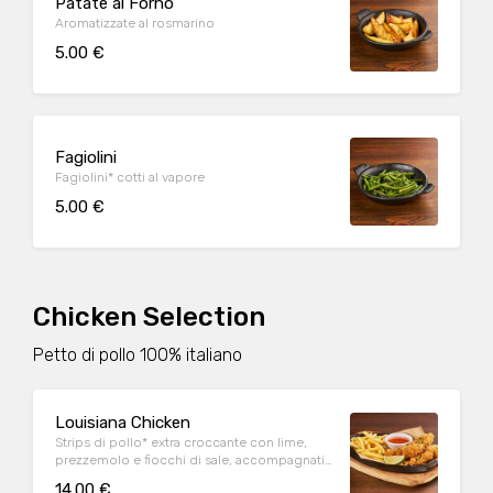
Patate al Forno
Aromatizzate al rosmarino
5.00 €
Fagiolini
Fagiolini* cotti al vapore
5.00 €
Chicken Selection
Petto di pollo 100% italiano
Louisiana Chicken
Strips di pollo* extra croccante con lime,
prezzemolo e fiocchi di sale, accompagnati
da patate* Fries e salsa Sweet & chili
14.00 €