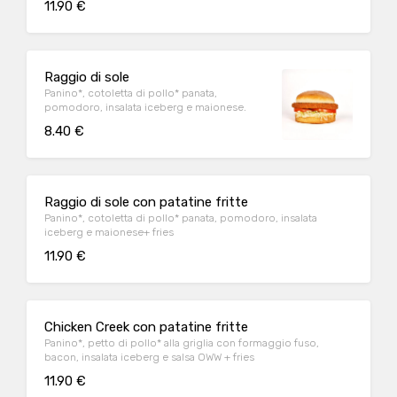
11.90 €
Raggio di sole
Panino*, cotoletta di pollo* panata,
pomodoro, insalata iceberg e maionese.
8.40 €
Raggio di sole con patatine fritte
Panino*, cotoletta di pollo* panata, pomodoro, insalata
iceberg e maionese+ fries
11.90 €
Chicken Creek con patatine fritte
Panino*, petto di pollo* alla griglia con formaggio fuso,
bacon, insalata iceberg e salsa OWW + fries
11.90 €