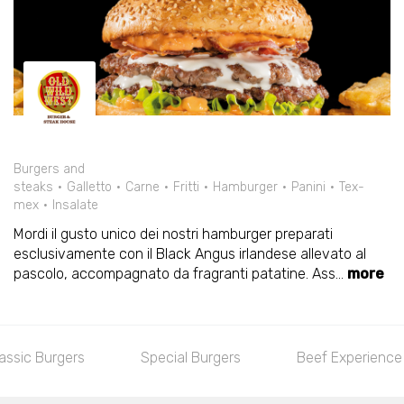
Burgers and
steaks
Galletto
Carne
Fritti
Hamburger
Panini
Tex-
mex
Insalate
Mordi il gusto unico dei nostri hamburger preparati
esclusivamente con il Black Angus irlandese allevato al
pascolo, accompagnato da fragranti patatine. Ass
...
more
assic Burgers
Special Burgers
Beef Experience