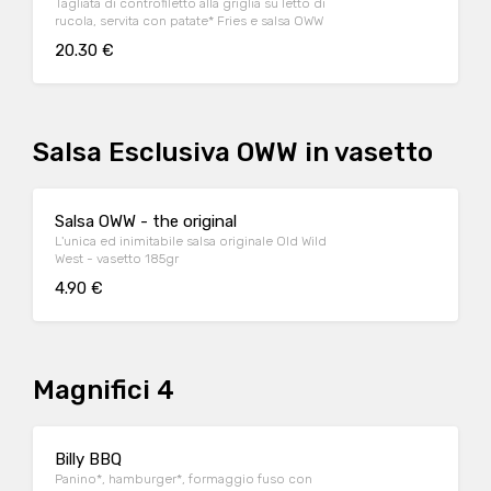
Tagliata di controfiletto alla griglia su letto di
rucola, servita con patate* Fries e salsa OWW
20.30 €
Salsa Esclusiva OWW in vasetto
Salsa OWW - the original
L'unica ed inimitabile salsa originale Old Wild
West - vasetto 185gr
4.90 €
Magnifici 4
Billy BBQ
Panino*, hamburger*, formaggio fuso con