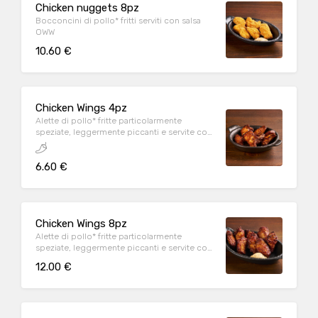
Chicken nuggets 8pz
Bocconcini di pollo* fritti serviti con salsa
OWW
10.60 €
Chicken Wings 4pz
Alette di pollo* fritte particolarmente
speziate, leggermente piccanti e servite con
salsa OWW
6.60 €
Chicken Wings 8pz
Alette di pollo* fritte particolarmente
speziate, leggermente piccanti e servite con
salsa OWW
12.00 €