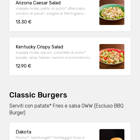
Arizona Caesar Salad
Insalata mista, petto di pollo* sfilacciato,
crostini di pane*, scaglie di Parmigiano
Reggiano DOP e salsa Caesar
13.30 €
Kentucky Crispy Salad
Insalata mista, bacon, cotoletta di pollo*
panata, salsa Caesar, nachos e pomodorini
datterino
12.90 €
Classic Burgers
Serviti con patate* Fries e salsa OWW (Escluso BBQ
Burger)
Dakota
Panino*, hamburger*, formaggio fuso e