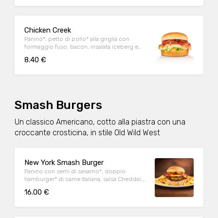
Chicken Creek
Panino*, petto di pollo* alla griglia con
formaggio fuso, bacon, insalata iceberg e
salsa OWW
8.40 €
Smash Burgers
Un classico Americano, cotto alla piastra con una
croccante crosticina, in stile Old Wild West
New York Smash Burger
Panino con semi di sesamo*, doppio
hamburger* di carne italiana, salsa Cheddar,
bacon, pomodoro, salsa OWW, insalata
16.00 €
iceberg e cetriolini, accompagnato da
patate* Fries e salsa OWW.