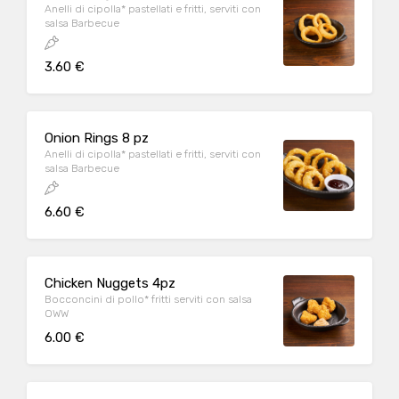
Anelli di cipolla* pastellati e fritti, serviti con
salsa Barbecue
3.60 €
Onion Rings 8 pz
Anelli di cipolla* pastellati e fritti, serviti con
salsa Barbecue
6.60 €
Chicken Nuggets 4pz
Bocconcini di pollo* fritti serviti con salsa
OWW
6.00 €