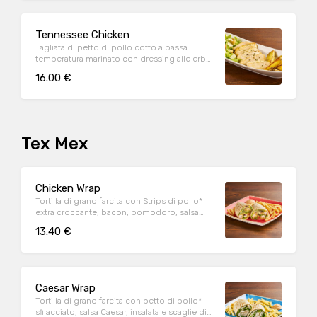
Tennessee Chicken
Tagliata di petto di pollo cotto a bassa
temperatura marinato con dressing alle erbe,
mix di pepi, con contorno di caesar salad e
16.00 €
patate al forno
Tex Mex
Chicken Wrap
Tortilla di grano farcita con Strips di pollo*
extra croccante, bacon, pomodoro, salsa
cheddar, insalata, salsa Special servite con
13.40 €
patate* Fries e salsa OWW
Caesar Wrap
Tortilla di grano farcita con petto di pollo*
sfilacciato, salsa Caesar, insalata e scaglie di