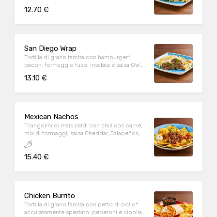
Parmigiano Reggiano DOP, servita con
12.70 €
patate* Fries e salsa OWW
San Diego Wrap
Tortilla di grano farcita con hamburger*,
bacon, formaggio fuso, insalata e salsa OWW,
servita con patate* Fries e salsa OWW
13.10 €
Mexican Nachos
Triangolini di mais caldi con chili con carne,
mix di formaggi, salsa Cheddar, Jalapeños,
pomodoro e prezzemolo fresco, serviti con
mix di salse (Guacamole, Messicana e sauce
15.40 €
Cream)
Chicken Burrito
Tortilla di grano farcita con petto di pollo*
accuratamente speziato, peperoni e cipolla