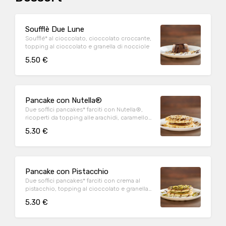
Soufflè Due Lune
Soufflé* al cioccolato, cioccolato croccante,
topping al cioccolato e granella di nocciole
5.50 €
Pancake con Nutella®
Due soffici pancakes* farciti con Nutella®,
ricoperti da topping alle arachidi, caramello
salato e granella di nocciola
5.30 €
Pancake con Pistacchio
Due soffici pancakes* farciti con crema al
pistacchio, topping al cioccolato e granella
di pistacchio
5.30 €