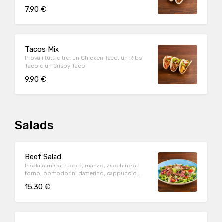
insalata iceberg e pico de gallo, il tutto
7.90 €
guarnito con salsa Guacamole
Tacos Mix
Provali tutti e tre: un Chicken Taco, un Ribs
Taco e un Crispy Taco
9.90 €
Salads
Beef Salad
Insalata mista, rucola, manzo, zucchine al
forno, pomodorini datterino, cappuccio
rosso condito e crostini di pane*.
15.30 €