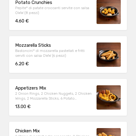
Potato Crunchies
Pepite* di patate croccanti servite con salsa
OWW (8 pezzi)
4.60 €
Mozzarella Sticks
Bastoncini* di mozzarella pastellati e fritti
serviti con salsa OWW (6 pezzi)
6.20 €
Appetizers Mix
2 Onion Rings, 2 Chicken Nuggets, 2 Chicken
Wings, 2 Mozzarella Sticks, 6 Potato
Crunchies, serviti con salsa OWW
13.00 €
Chicken Mix