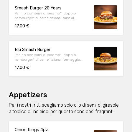
Smash Burger 20 Years
Panino con semi di sesamo*, doppio
hamburger* di carne italiana, salsa al
"Pecorino Romano DOP", guanciale nostrano,
17.00 €
insalata iceberg, salsa maionese senapata
con pomodori secchi, servito con patate*
Fries e salsa OWW.
Blu Smash Burger
Panino con semi di sesamo*, doppio
hamburger* di carne italiana, formaggio
Cheddar affumicato, bacon, salsa smoked,
17.00 €
insalata iceberg, servito con patate* Fries e
salsa OWW.
Appetizers
Per i nostri fritti scegliamo solo olio di semi di girasole
altoleico e linoleico: per questo sono così fragranti!
Onion Rings 4pz