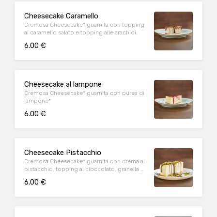
Cheesecake Caramello
Cremosa Cheesecake* guarnita con topping
al caramello salato e topping alle arachidi.
6.00 €
Cheesecake al lampone
Cremosa Cheesecake* guarnita con purea di
lampone*
6.00 €
Cheesecake Pistacchio
Cremosa Cheesecake* guarnita con crema al
pistacchio, topping al cioccolato, granella di
pistacchio
6.00 €