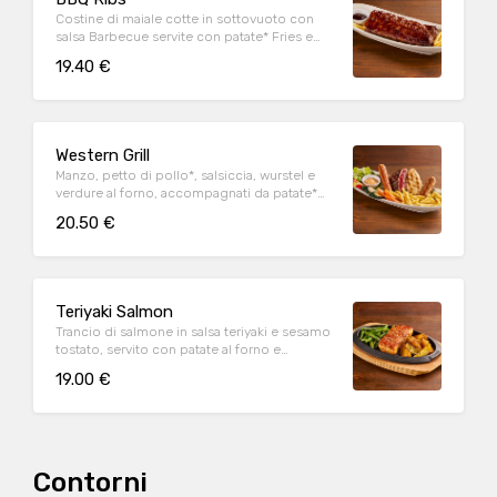
Costine di maiale cotte in sottovuoto con
salsa Barbecue servite con patate* Fries e
salsa Barbecue
19.40 €
Western Grill
Manzo, petto di pollo*, salsiccia, wurstel e
verdure al forno, accompagnati da patate*
Fries e salsa OWW (per 1 persona)
20.50 €
Teriyaki Salmon
Trancio di salmone in salsa teriyaki e sesamo
tostato, servito con patate al forno e
fagiolini*
19.00 €
Contorni