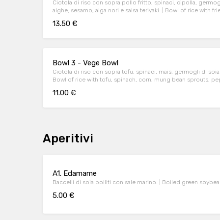
Ciotola di riso con sopra pollo fritto, spinaci, cipolla, germo
alghe, sesamo, alga nori e salsa teriyaki. | Bowl of rice with fried chicken, spinach, onions, mung
bean sprouts, tamago, seaweed powder, sesame, seaweed nor
13.50 €
Bowl 3 - Vege Bowl
Ciotola di riso con sopra tofu, spinaci, mais, germogli di soi
Bowl of rice with tofu, spinach, corn, mung bean sprouts, 
11.00 €
Aperitivi
A1. Edamame
Baccelli di soia bolliti con sale marino.
5.00 €