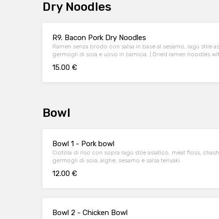
Dry Noodles
R9. Bacon Pork Dry Noodles
Ramen senza brodo con salsa in base al sesamo, ragù stile asi
germogli di soia e uovo in camicia. | Dried ramen noodles with sesame based sauce, asian style
ragout, corn, spinach, leek, mung bean sprouts and poache
15.00 €
Bowl
Bowl 1 - Pork bowl
Ciotola di riso con sopra ragù stile asiatico, meat floss, chas
germogli di soia, alghe, sesamo e salsa teriyaki.
12.00 €
Bowl 2 - Chicken Bowl