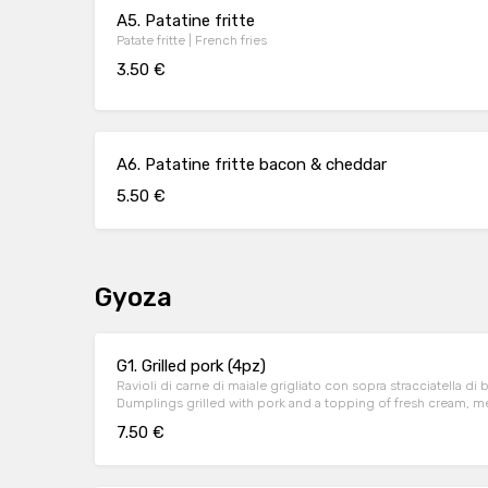
A5. Patatine fritte
Patate fritte | French fries
3.50 €
A6. Patatine fritte bacon & cheddar
5.50 €
Gyoza
G1. Grilled pork (4pz)
Ravioli di carne di maiale grigliato con sopra stracciatella di buf
Dumplings grilled with pork and a topping of fresh cream, mea
7.50 €