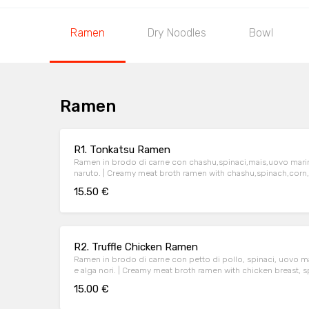
Ramen
Dry Noodles
Bowl
Ramen
R1. Tonkatsu Ramen
Ramen in brodo di carne con chashu,spinaci,mais,uovo mari
naruto. | Creamy meat broth ramen with chashu,spinach,corn,marinated egg,sesame,leek,nori
seaweed and naruto.
15.50 €
R2. Truffle Chicken Ramen
Ramen in brodo di carne con petto di pollo, spinaci, uovo m
e alga nori. | Creamy meat broth ramen with chicken breast, spinach, marinated egg, bamboo,
truffle, black pepper and nori seaweed.
15.00 €