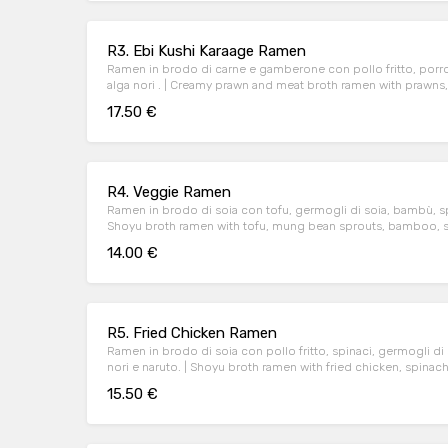
R3. Ebi Kushi Karaage Ramen
Ramen in brodo di carne e gamberone con pollo fritto, porro,
alga nori . | Creamy prawn and meat broth ramen with prawns, fried chicken, leek, marinated
egg, fresh spinach and nori seaweed.
17.50 €
R4. Veggie Ramen
Ramen in brodo di soia con tofu, germogli di soia, bambù, sp
Shoyu broth ramen with tofu, mung bean sprouts, bamboo, s
14.00 €
R5. Fried Chicken Ramen
Ramen in brodo di soia con pollo fritto, spinaci, germogli di
nori e naruto. | Shoyu broth ramen with fried chicken, spinach, mung bean sprouts, marinated
egg, bamboo, nori seaweed and naruto.
15.50 €