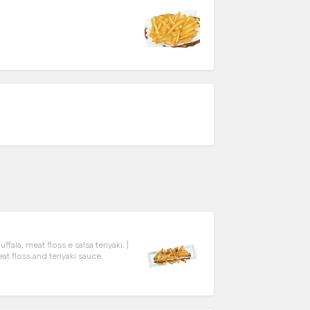
fala, meat floss e salsa teriyaki. |
t floss and teriyaki sauce.