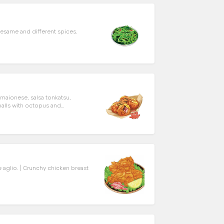
 | Seaweed salad with sesame and different spices.
maionese, salsa tonkatsu,
er.
ken breast