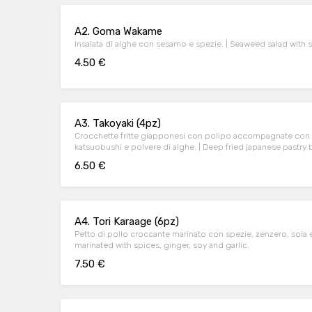
A2. Goma Wakame
Insalata di alghe con sesamo e spezie.
4.50 €
A3. Takoyaki (4pz)
Crocchette fritte giapponesi con polipo accompagnate con 
katsuobushi e polvere di alghe. | Deep fried japanese pastry balls with octopus and
mayonnaise, tonkatsu sauce, katsuobushi and seaweed powd
6.50 €
A4. Tori Karaage (6pz)
Petto di pollo croccante marinato con spezie, zenzero, soia e aglio. | Crunchy chic
marinated with spices, ginger, soy and garlic.
7.50 €