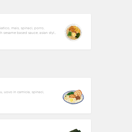
atico, mais, spinaci, porro,
d egg.
hu, uovo in camicia, spinaci,