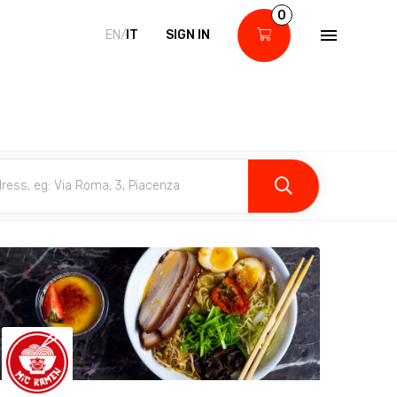
0
EN/
IT
SIGN IN