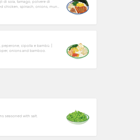
gli di soia, tamago, polvere di
i and teriyaki sauce.
a, peperone, cipolla e bambù. |
pepper, onions and bamboo.
 | Boiled green soybeans seasoned with salt.