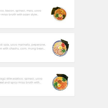
ico, bacon, spinaci, mais, uovo
nd nori seaweed.
di soia, uovo marinato, peperone,
and naruto.
gù stile asiatico, spinaci, uovo
ek, bacon, corn, sesame and nori