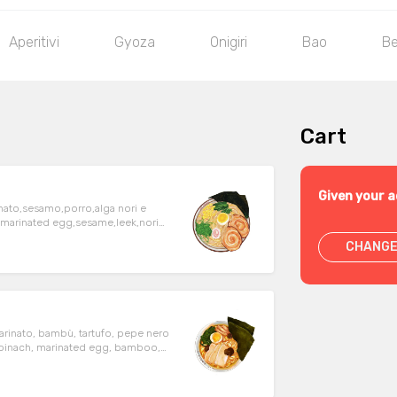
Aperitivi
Gyoza
Onigiri
Bao
B
Cart
Given your a
nato,sesamo,porro,alga nori e
CHANGE
arinato, bambù, tartufo, pepe nero