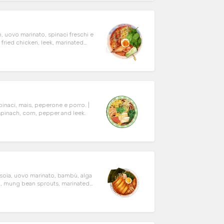
 uovo marinato, spinaci freschi e
inaci, mais, peperone e porro. |
pinach, corn, pepper and leek.
 soia, uovo marinato, bambù, alga