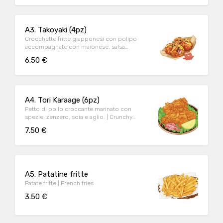
A3. Takoyaki (4pz)
Crocchette fritte giapponesi con polipo
accompagnate con maionese, salsa
tonkatsu, katsuobushi e polvere di alghe. |
6.50 €
Deep fried japanese pastry balls with
octopus and mayonnaise, tonkatsu sauce,
katsuobushi and seaweed powder.
A4. Tori Karaage (6pz)
Petto di pollo croccante marinato con
spezie, zenzero, soia e aglio. | Crunchy
chicken breast marinated with spices, ginger,
7.50 €
soy and garlic.
A5. Patatine fritte
Patate fritte | French fries
3.50 €