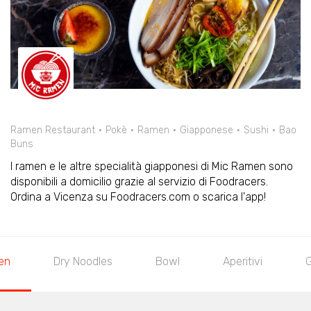
Ramen Restaurant
Pokè
Ramen
Giapponese
Sushi
Bao
Buns
I ramen e le altre specialità giapponesi di Mic Ramen sono
disponibili a domicilio grazie al servizio di Foodracers.
Ordina a Vicenza su Foodracers.com o scarica l'app!
en
Dry Noodles
Bowl
Aperitivi