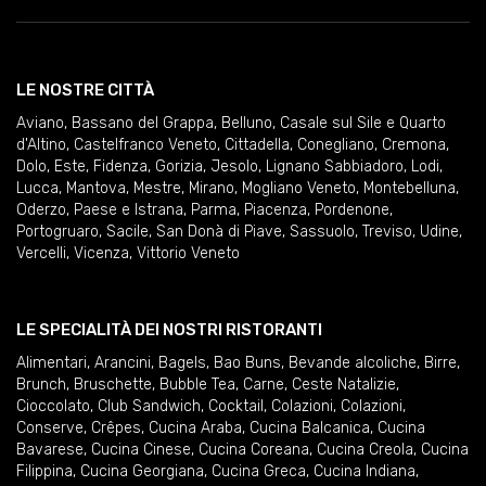
LE NOSTRE CITTÀ
Aviano
,
Bassano del Grappa
,
Belluno
,
Casale sul Sile e Quarto
d'Altino
,
Castelfranco Veneto
,
Cittadella
,
Conegliano
,
Cremona
,
Dolo
,
Este
,
Fidenza
,
Gorizia
,
Jesolo
,
Lignano Sabbiadoro
,
Lodi
,
Lucca
,
Mantova
,
Mestre
,
Mirano
,
Mogliano Veneto
,
Montebelluna
,
Oderzo
,
Paese e Istrana
,
Parma
,
Piacenza
,
Pordenone
,
Portogruaro
,
Sacile
,
San Donà di Piave
,
Sassuolo
,
Treviso
,
Udine
,
Vercelli
,
Vicenza
,
Vittorio Veneto
LE SPECIALITÀ DEI NOSTRI RISTORANTI
Alimentari
,
Arancini
,
Bagels
,
Bao Buns
,
Bevande alcoliche
,
Birre
,
Brunch
,
Bruschette
,
Bubble Tea
,
Carne
,
Ceste Natalizie
,
Cioccolato
,
Club Sandwich
,
Cocktail
,
Colazioni
,
Colazioni
,
Conserve
,
Crêpes
,
Cucina Araba
,
Cucina Balcanica
,
Cucina
Bavarese
,
Cucina Cinese
,
Cucina Coreana
,
Cucina Creola
,
Cucina
Filippina
,
Cucina Georgiana
,
Cucina Greca
,
Cucina Indiana
,