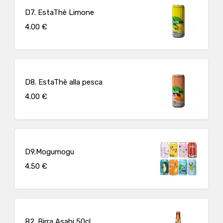
D7. EstaThè Limone
4.00 €
D8. EstaThè alla pesca
4.00 €
D9.Mogumogu
4.50 €
B2. Birra Asahi 50cl