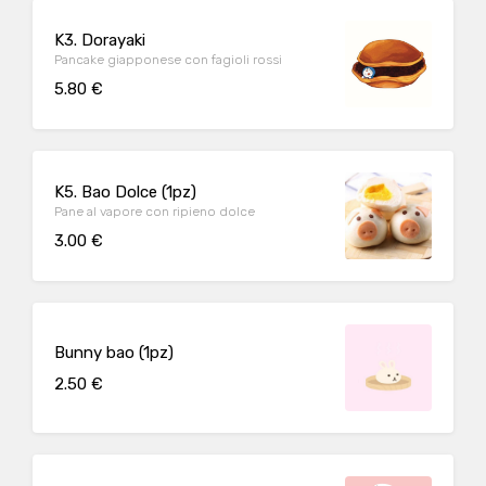
K3. Dorayaki
Pancake giapponese con fagioli rossi
5.80 €
K5. Bao Dolce (1pz)
Pane al vapore con ripieno dolce
3.00 €
Bunny bao (1pz)
2.50 €