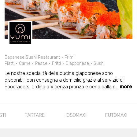
Japanese Sushi Restaurant
Primi
Piatti
Carne
Pesce
Fritti
Giapponese
Sushi
Le nostre specialità della cucina giapponese sono
disponibili con consegna a domicilio grazie al servizio di
Foodracers. Ordina a Vicenza pranzo e cena dalla n
...
more
I
FUTOMAKI
URAMAKI
URAMAKI SPECIA