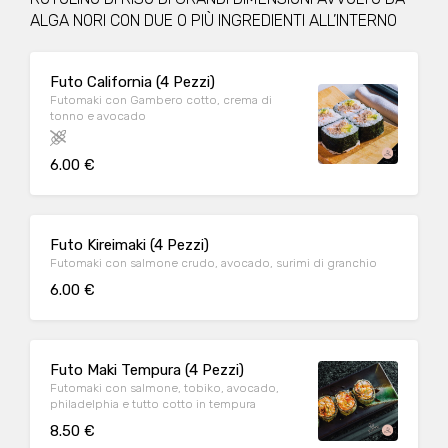
ALGA NORI CON DUE O PIÙ INGREDIENTI ALL’INTERNO
Futo California (4 Pezzi)
Futomaki con Gambero cotto, crema di
tonno e avocado
6.00 €
Futo Kireimaki (4 Pezzi)
Futomaki con salmone crudo, avocado, surimi di granchio
6.00 €
Futo Maki Tempura (4 Pezzi)
Futomaki con salmone, tobiko, avocado,
philadelphia e tutto cotto in tempura
8.50 €