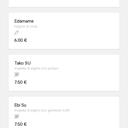
Edamame
Fagioli di soya
6.00 €
Tako SU
Insalata di alghe con polipo
7.50 €
Ebi Su
Insalata di alghe con gemberi cotti
7.50 €