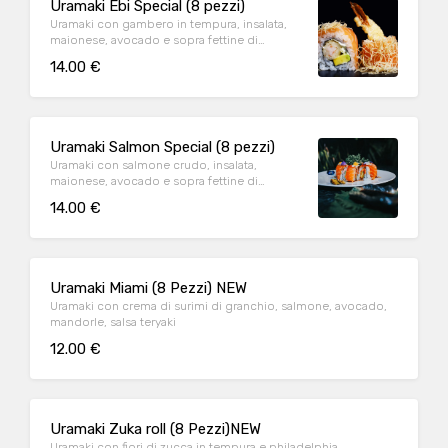
Uramaki Ebi Special (8 pezzi)
Uramaki con gambero in tempura, insalata,
maionese, avocado e sopra fettine di
salmone e pasta kataifi
14.00 €
Uramaki Salmon Special (8 pezzi)
Uramaki con salmone crudo, insalata,
maionese, avocado e sopra fettine di
salmone crudo e pasta kataifi
14.00 €
Uramaki Miami (8 Pezzi) NEW
Uramaki con crema di surimi di granchio, salmone, avocado,
mandorle, salsa teryaki
12.00 €
Uramaki Zuka roll (8 Pezzi)NEW
Uramaki con fiori di zucca in tempura e philadelphia