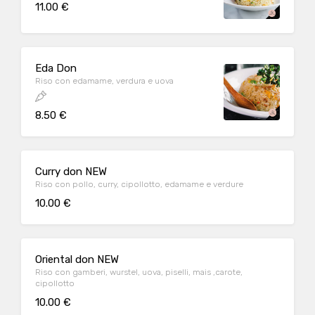
11.00 €
Eda Don
Riso con edamame, verdura e uova
8.50 €
Curry don NEW
Riso con pollo, curry, cipollotto, edamame e verdure
10.00 €
Oriental don NEW
Riso con gamberi, wurstel, uova, piselli, mais ,carote,
cipollotto
10.00 €