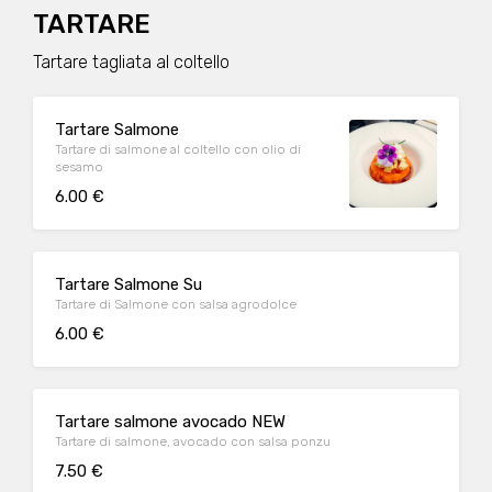
TARTARE
Tartare tagliata al coltello
Tartare Salmone
Tartare di salmone al coltello con olio di
sesamo
6.00 €
Tartare Salmone Su
Tartare di Salmone con salsa agrodolce
6.00 €
Tartare salmone avocado NEW
Tartare di salmone, avocado con salsa ponzu
7.50 €