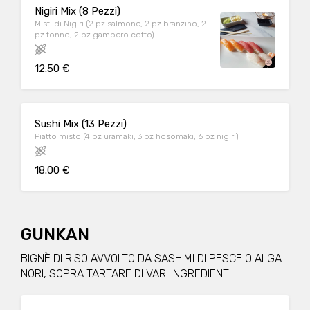
Nigiri Mix (8 Pezzi)
Misti di Nigiri (2 pz salmone, 2 pz branzino, 2
pz tonno, 2 pz gambero cotto)
12.50 €
Sushi Mix (13 Pezzi)
Piatto misto (4 pz uramaki, 3 pz hosomaki, 6 pz nigiri)
18.00 €
GUNKAN
BIGNÈ DI RISO AVVOLTO DA SASHIMI DI PESCE O ALGA
NORI, SOPRA TARTARE DI VARI INGREDIENTI