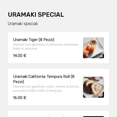
URAMAKI SPECIAL
Uramaki speciali
Uramaki Tiger (8 Pezzi)
Uramaki con gambero in tempura, maionese,
filetti di salmone
14.00 €
Uramaki California Tempura Roll (8
Pezzi)
Uramaki con gambero cotto, crema di tonno,
avocado e tutto cotto in tempura
16.00 €