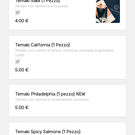
Temaki Sake (1 Pezzo)
Temaki con salmone e avocado
4.00 €
Temaki California (1 Pezzo)
Temaki con crema di tonno, maionse, avocado e gambero
cotto
5.00 €
Temaki Philadelphia (1 pezzo) NEW
Temaki con salmone, philadelphia, avocado.
5.00 €
Temaki Spicy Salmone (1 Pezzo)