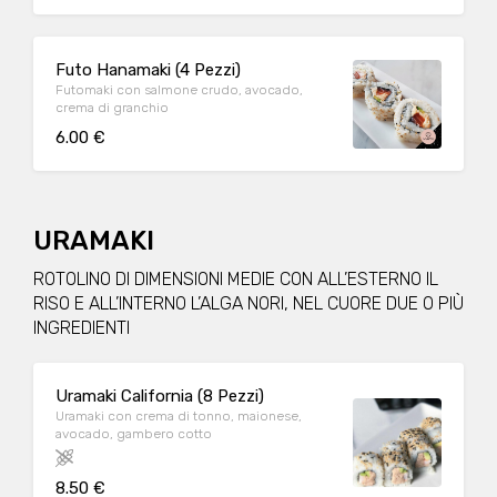
Futo Hanamaki (4 Pezzi)
Futomaki con salmone crudo, avocado,
crema di granchio
6.00 €
URAMAKI
ROTOLINO DI DIMENSIONI MEDIE CON ALL’ESTERNO IL
RISO E ALL’INTERNO L’ALGA NORI, NEL CUORE DUE O PIÙ
INGREDIENTI
Uramaki California (8 Pezzi)
Uramaki con crema di tonno, maionese,
avocado, gambero cotto
8.50 €