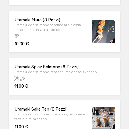
Uramaki Miura (8 Pezzi)
Uramaki con salmone scottato alla piastra,
philadelphia, insalata, tobiko
10.00 €
Uramaki Spicy Salmone (8 Pezzi)
Uramaki con salmone, tabasco, maionese, avocado
11.00 €
Uramaki Sake Ten (8 Pezzi)
Uramaki con salmone in tempura, maionese,
tartare e salsa anago
11.00 €