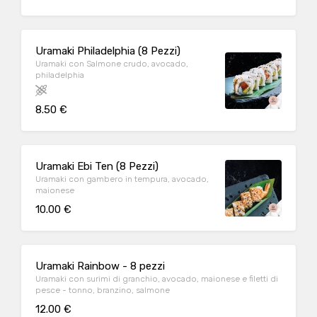
Uramaki Philadelphia (8 Pezzi)
Uramaki con Salmone crudo, avocado,
philadelphia
8.50 €
Uramaki Ebi Ten (8 Pezzi)
Uramaki con gambero in tempura, avocado,
maionese
10.00 €
Uramaki Rainbow - 8 pezzi
Uramaki con surimi di granchio, avocado, maionese e filetti di
pesce - tonno, branzino, salmone
12.00 €