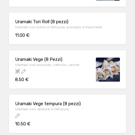
Uramaki Tori Roll (8 pezzi)
Uramaki con pollo in tempura, avocado e maionese
11.00 €
Uramaki Vege (8 Pezzi)
Uramaki con avocado, cetriolo, carote
8.50 €
Uramaki Vege tempura (8 pezzi)
Uramaki con verdure in tempura
10.50 €