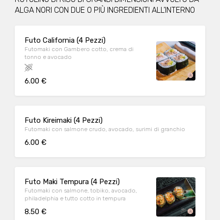
ALGA NORI CON DUE O PIÙ INGREDIENTI ALL’INTERNO
Futo California (4 Pezzi)
Futomaki con Gambero cotto, crema di
tonno e avocado
6.00 €
Futo Kireimaki (4 Pezzi)
Futomaki con salmone crudo, avocado, surimi di granchio
6.00 €
Futo Maki Tempura (4 Pezzi)
Futomaki con salmone, tobiko, avocado,
philadelphia e tutto cotto in tempura
8.50 €