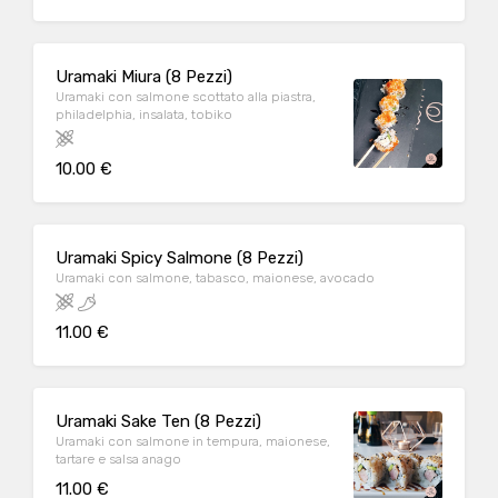
Uramaki Miura (8 Pezzi)
Uramaki con salmone scottato alla piastra,
philadelphia, insalata, tobiko
10.00 €
Uramaki Spicy Salmone (8 Pezzi)
Uramaki con salmone, tabasco, maionese, avocado
11.00 €
Uramaki Sake Ten (8 Pezzi)
Uramaki con salmone in tempura, maionese,
tartare e salsa anago
11.00 €