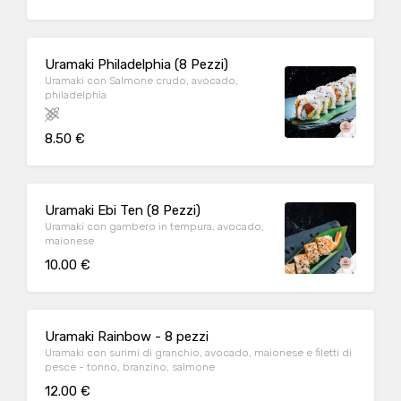
Uramaki Philadelphia (8 Pezzi)
Uramaki con Salmone crudo, avocado,
philadelphia
8.50 €
Uramaki Ebi Ten (8 Pezzi)
Uramaki con gambero in tempura, avocado,
maionese
10.00 €
Uramaki Rainbow - 8 pezzi
Uramaki con surimi di granchio, avocado, maionese e filetti di
pesce - tonno, branzino, salmone
12.00 €