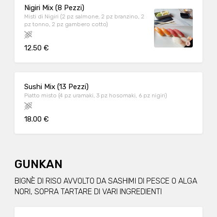
Nigiri Mix (8 Pezzi)
Misti di Nigiri (2 pz salmone, 2 pz branzino, 2
pz tonno, 2 pz gambero cotto)
12.50 €
Sushi Mix (13 Pezzi)
Piatto misto (4 pz uramaki, 3 pz hosomaki, 6 pz nigiri)
18.00 €
GUNKAN
BIGNÈ DI RISO AVVOLTO DA SASHIMI DI PESCE O ALGA
NORI, SOPRA TARTARE DI VARI INGREDIENTI