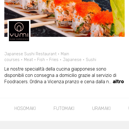
Japanese Sushi Restaurant
Main
courses
Meat
Fish
Fries
Japanese
Sushi
Le nostre specialità della cucina giapponese sono
disponibili con consegna a domicilio grazie al servizio di
Foodracers. Ordina a Vicenza pranzo e cena dalla n
...
altro
I
URAMAKI
URAMAKI SPECIAL
NIGIRI