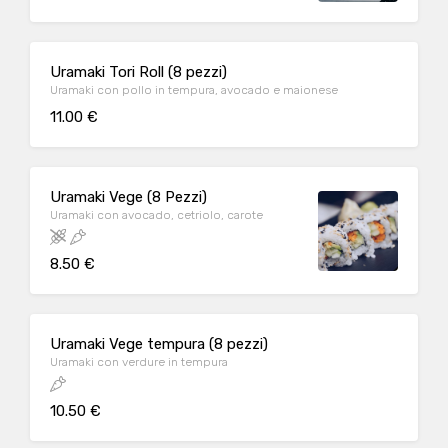
Uramaki Tori Roll (8 pezzi)
Uramaki con pollo in tempura, avocado e maionese
11.00 €
Uramaki Vege (8 Pezzi)
Uramaki con avocado, cetriolo, carote
8.50 €
Uramaki Vege tempura (8 pezzi)
Uramaki con verdure in tempura
10.50 €