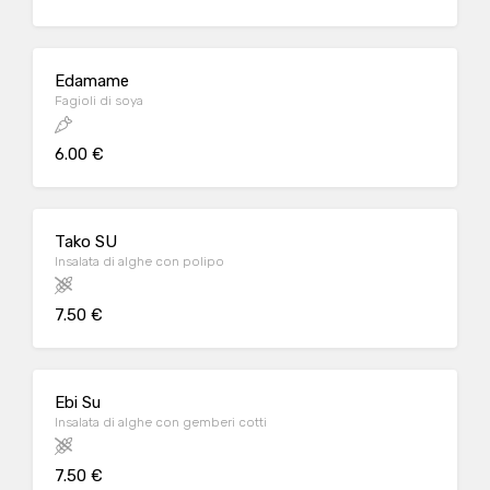
Edamame
Fagioli di soya
6.00 €
Tako SU
Insalata di alghe con polipo
7.50 €
Ebi Su
Insalata di alghe con gemberi cotti
7.50 €