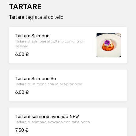
TARTARE
Tartare tagliata al coltello
Tartare Salmone
Tartare di salmone al coltello con olio di
sesamo
6.00 €
Tartare Salmone Su
Tartare di Salmone con salsa agrodolce
6.00 €
Tartare salmone avocado NEW
Tartare di salmone, avocado con salsa ponzu
7.50 €