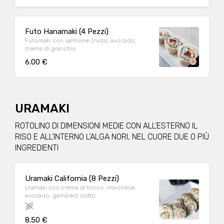
Futo Hanamaki (4 Pezzi)
Futomaki con salmone crudo, avocado,
crema di granchio
6.00 €
URAMAKI
ROTOLINO DI DIMENSIONI MEDIE CON ALL’ESTERNO IL
RISO E ALL’INTERNO L’ALGA NORI, NEL CUORE DUE O PIÙ
INGREDIENTI
Uramaki California (8 Pezzi)
Uramaki con crema di tonno, maionese,
avocado, gambero cotto
8.50 €