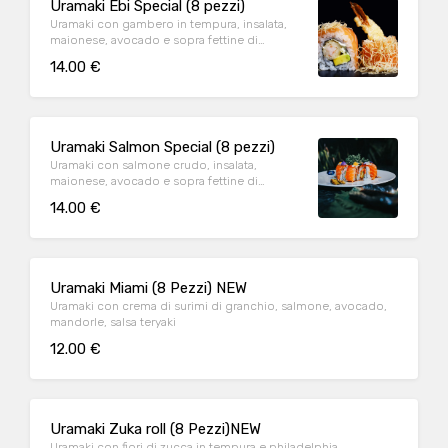
Uramaki Ebi Special (8 pezzi)
Uramaki con gambero in tempura, insalata,
maionese, avocado e sopra fettine di
salmone e pasta kataifi
14.00 €
Uramaki Salmon Special (8 pezzi)
Uramaki con salmone crudo, insalata,
maionese, avocado e sopra fettine di
salmone crudo e pasta kataifi
14.00 €
Uramaki Miami (8 Pezzi) NEW
Uramaki con crema di surimi di granchio, salmone, avocado,
mandorle, salsa teryaki
12.00 €
Uramaki Zuka roll (8 Pezzi)NEW
Uramaki con fiori di zucca in tempura e philadelphia