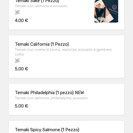
Temaki Sake (1 Pezzo)
Temaki con salmone e avocado
4.00 €
Temaki California (1 Pezzo)
Temaki con crema di tonno, maionse, avocado e gambero
cotto
5.00 €
Temaki Philadelphia (1 pezzo) NEW
Temaki con salmone, philadelphia, avocado.
5.00 €
Temaki Spicy Salmone (1 Pezzo)