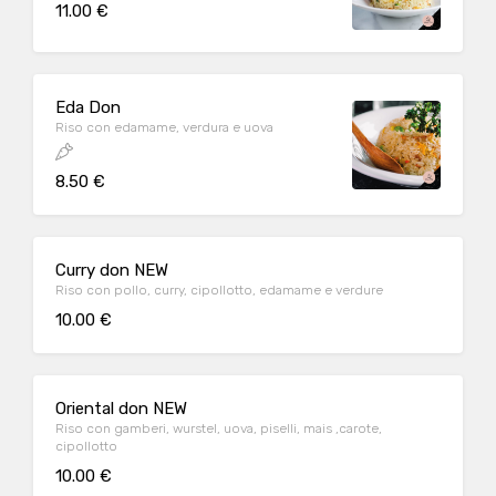
11.00 €
Eda Don
Riso con edamame, verdura e uova
8.50 €
Curry don NEW
Riso con pollo, curry, cipollotto, edamame e verdure
10.00 €
Oriental don NEW
Riso con gamberi, wurstel, uova, piselli, mais ,carote,
cipollotto
10.00 €