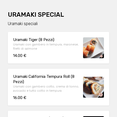
URAMAKI SPECIAL
Uramaki speciali
Uramaki Tiger (8 Pezzi)
Uramaki con gambero in tempura, maionese,
filetti di salmone
14.00 €
Uramaki California Tempura Roll (8
Pezzi)
Uramaki con gambero cotto, crema di tonno,
avocado e tutto cotto in tempura
16.00 €