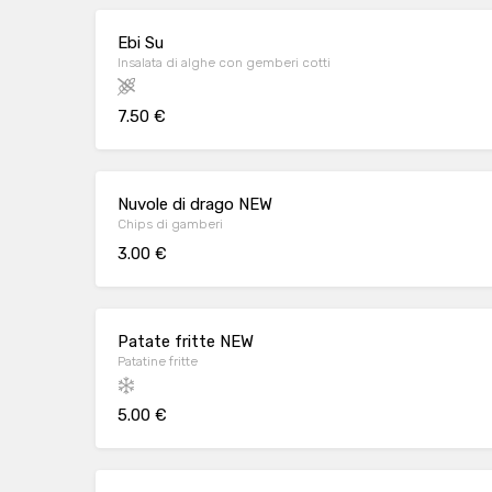
Ebi Su
Insalata di alghe con gemberi cotti
7.50 €
Nuvole di drago NEW
Chips di gamberi
3.00 €
Patate fritte NEW
Patatine fritte
5.00 €