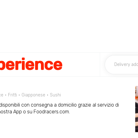
perience
ce
Fritti
Giapponese
Sushi
sponibili con consegna a domicilio grazie al servizio di
nostra App o su Foodracers.com.