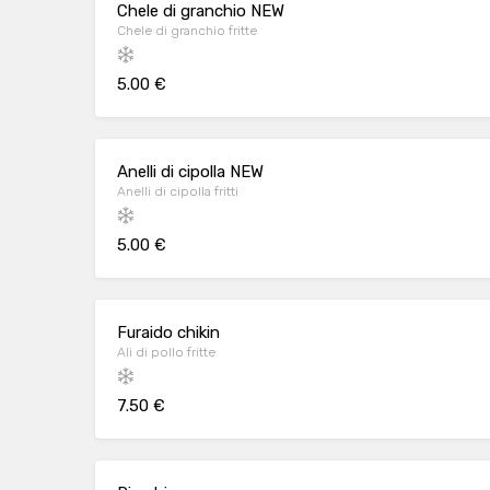
Chele di granchio NEW
Chele di granchio fritte
5.00 €
Anelli di cipolla NEW
Anelli di cipolla fritti
5.00 €
Furaido chikin
Ali di pollo fritte
7.50 €