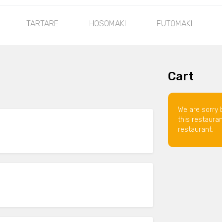
TARTARE
HOSOMAKI
FUTOMAKI
Cart
We are sorry 
this restaura
restaurant.