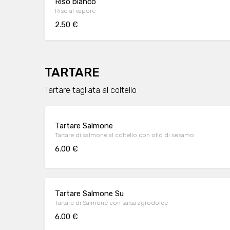
Riso bianco
Riso al vapore
2.50 €
TARTARE
Tartare tagliata al coltello
Tartare Salmone
Tartare di salmone al coltello con olio di sesamo
6.00 €
Tartare Salmone Su
Tartare di Salmone con salsa agrodolce
6.00 €