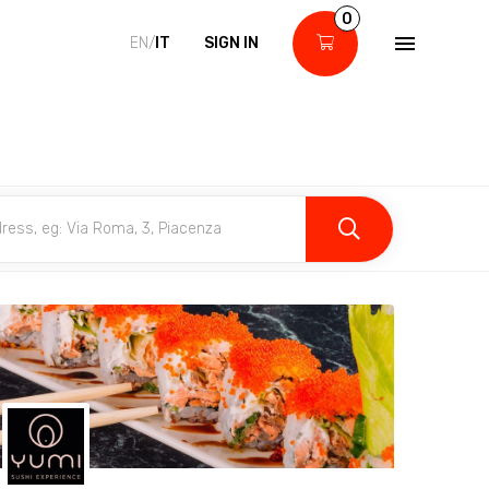
0
EN/
IT
SIGN IN