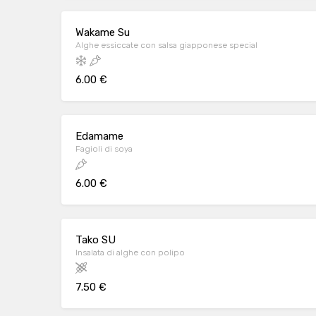
Wakame Su
Alghe essiccate con salsa giapponese special
6.00 €
Edamame
Fagioli di soya
6.00 €
Tako SU
Insalata di alghe con polipo
7.50 €