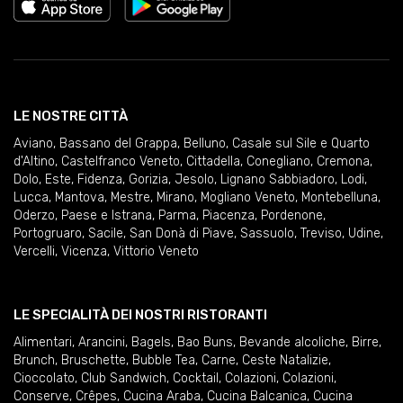
LE NOSTRE CITTÀ
Aviano
,
Bassano del Grappa
,
Belluno
,
Casale sul Sile e Quarto
d'Altino
,
Castelfranco Veneto
,
Cittadella
,
Conegliano
,
Cremona
,
Dolo
,
Este
,
Fidenza
,
Gorizia
,
Jesolo
,
Lignano Sabbiadoro
,
Lodi
,
Lucca
,
Mantova
,
Mestre
,
Mirano
,
Mogliano Veneto
,
Montebelluna
,
Oderzo
,
Paese e Istrana
,
Parma
,
Piacenza
,
Pordenone
,
Portogruaro
,
Sacile
,
San Donà di Piave
,
Sassuolo
,
Treviso
,
Udine
,
Vercelli
,
Vicenza
,
Vittorio Veneto
LE SPECIALITÀ DEI NOSTRI RISTORANTI
Alimentari
,
Arancini
,
Bagels
,
Bao Buns
,
Bevande alcoliche
,
Birre
,
Brunch
,
Bruschette
,
Bubble Tea
,
Carne
,
Ceste Natalizie
,
Cioccolato
,
Club Sandwich
,
Cocktail
,
Colazioni
,
Colazioni
,
Conserve
,
Crêpes
,
Cucina Araba
,
Cucina Balcanica
,
Cucina