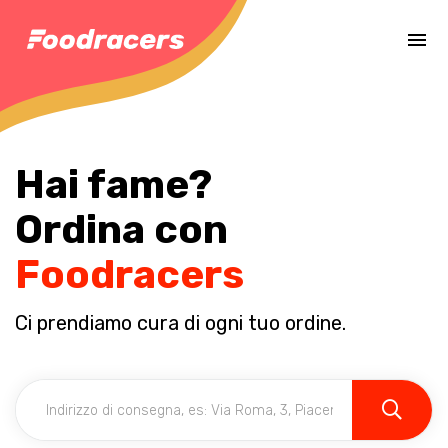
Completa il pagamento dell'ordine in [missing %{deadline} value].
Hai fame?
Ordina con
Foodracers
Ci prendiamo cura di ogni tuo ordine.