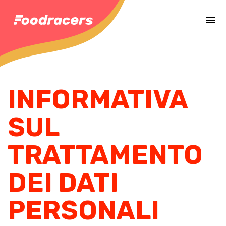
Completa il pagamento dell'ordine in [missing %{deadline} value].
INFORMATIVA
SUL
TRATTAMENTO
DEI DATI
PERSONALI