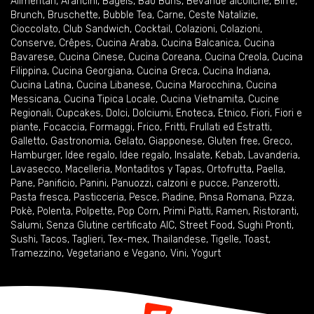
Alimentari
,
Arancini
,
Bagels
,
Bao Buns
,
Bevande alcoliche
,
Birre
,
Brunch
,
Bruschette
,
Bubble Tea
,
Carne
,
Ceste Natalizie
,
Cioccolato
,
Club Sandwich
,
Cocktail
,
Colazioni
,
Colazioni
,
Conserve
,
Crêpes
,
Cucina Araba
,
Cucina Balcanica
,
Cucina
Bavarese
,
Cucina Cinese
,
Cucina Coreana
,
Cucina Creola
,
Cucina
Filippina
,
Cucina Georgiana
,
Cucina Greca
,
Cucina Indiana
,
Cucina Latina
,
Cucina Libanese
,
Cucina Marocchina
,
Cucina
Messicana
,
Cucina Tipica Locale
,
Cucina Vietnamita
,
Cucine
Regionali
,
Cupcakes
,
Dolci
,
Dolciumi
,
Enoteca
,
Etnico
,
Fiori
,
Fiori e
piante
,
Focaccia
,
Formaggi
,
Frico
,
Fritti
,
Frullati ed Estratti
,
Galletto
,
Gastronomia
,
Gelato
,
Giapponese
,
Gluten free
,
Greco
,
Hamburger
,
Idee regalo
,
Idee regalo
,
Insalate
,
Kebab
,
Lavanderia
,
Lavasecco
,
Macelleria
,
Montaditos y Tapas
,
Ortofrutta
,
Paella
,
Pane
,
Panificio
,
Panini
,
Panuozzi, calzoni e pucce
,
Panzerotti
,
Pasta fresca
,
Pasticceria
,
Pesce
,
Piadine
,
Pinsa Romana
,
Pizza
,
Pokè
,
Polenta
,
Polpette
,
Pop Corn
,
Primi Piatti
,
Ramen
,
Ristoranti
,
Salumi
,
Senza Glutine certificato AIC
,
Street Food
,
Sughi Pronti
,
Sushi
,
Tacos
,
Taglieri
,
Tex-mex
,
Thailandese
,
Tigelle
,
Toast
,
Tramezzino
,
Vegetariano e Vegano
,
Vini
,
Yogurt