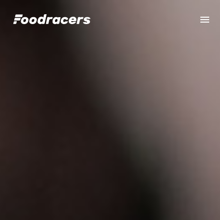
Completa il pagamento dell'ordine in [missing %{deadline} value].