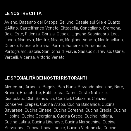
LE NOSTRE CITTÀ
Aviano
,
Bassano del Grappa
,
Belluno
,
Casale sul Sile e Quarto
d'Altino
,
Castelfranco Veneto
,
Cittadella
,
Conegliano
,
Cremona
,
Dolo
,
Este
,
Fidenza
,
Gorizia
,
Jesolo
,
Lignano Sabbiadoro
,
Lodi
,
Lucca
,
Mantova
,
Mestre
,
Mirano
,
Mogliano Veneto
,
Montebelluna
,
Oderzo
,
Paese e Istrana
,
Parma
,
Piacenza
,
Pordenone
,
Portogruaro
,
Sacile
,
San Donà di Piave
,
Sassuolo
,
Treviso
,
Udine
,
Vercelli
,
Vicenza
,
Vittorio Veneto
LE SPECIALITÀ DEI NOSTRI RISTORANTI
Alimentari
,
Arancini
,
Bagels
,
Bao Buns
,
Bevande alcoliche
,
Birre
,
Brunch
,
Bruschette
,
Bubble Tea
,
Carne
,
Ceste Natalizie
,
Cioccolato
,
Club Sandwich
,
Cocktail
,
Colazioni
,
Colazioni
,
Conserve
,
Crêpes
,
Cucina Araba
,
Cucina Balcanica
,
Cucina
Bavarese
,
Cucina Cinese
,
Cucina Coreana
,
Cucina Creola
,
Cucina
Filippina
,
Cucina Georgiana
,
Cucina Greca
,
Cucina Indiana
,
Cucina Latina
,
Cucina Libanese
,
Cucina Marocchina
,
Cucina
Messicana
,
Cucina Tipica Locale
,
Cucina Vietnamita
,
Cucine