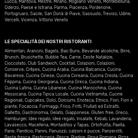
Lucca
,
Mantova
,
Mestre
,
Mirano
,
Mogliano Veneto
,
Montebelluna
,
Oderzo
,
Paese e Istrana
,
Parma
,
Piacenza
,
Pordenone
,
Portogruaro
,
Sacile
,
San Donà di Piave
,
Sassuolo
,
Treviso
,
Udine
,
Vercelli
,
Vicenza
,
Vittorio Veneto
LE SPECIALITÀ DEI NOSTRI RISTORANTI
Alimentari
,
Arancini
,
Bagels
,
Bao Buns
,
Bevande alcoliche
,
Birre
,
Brunch
,
Bruschette
,
Bubble Tea
,
Carne
,
Ceste Natalizie
,
Cioccolato
,
Club Sandwich
,
Cocktail
,
Colazioni
,
Colazioni
,
Conserve
,
Crêpes
,
Cucina Araba
,
Cucina Balcanica
,
Cucina
Bavarese
,
Cucina Cinese
,
Cucina Coreana
,
Cucina Creola
,
Cucina
Filippina
,
Cucina Georgiana
,
Cucina Greca
,
Cucina Indiana
,
Cucina Latina
,
Cucina Libanese
,
Cucina Marocchina
,
Cucina
Messicana
,
Cucina Tipica Locale
,
Cucina Vietnamita
,
Cucine
Regionali
,
Cupcakes
,
Dolci
,
Dolciumi
,
Enoteca
,
Etnico
,
Fiori
,
Fiori e
piante
,
Focaccia
,
Formaggi
,
Frico
,
Fritti
,
Frullati ed Estratti
,
Galletto
,
Gastronomia
,
Gelato
,
Giapponese
,
Gluten free
,
Greco
,
Hamburger
,
Idee regalo
,
Idee regalo
,
Insalate
,
Kebab
,
Lavanderia
,
Lavasecco
,
Macelleria
,
Montaditos y Tapas
,
Ortofrutta
,
Paella
,
Pane
,
Panificio
,
Panini
,
Panuozzi, calzoni e pucce
,
Panzerotti
,
Pasta fresca
,
Pasticceria
,
Pesce
,
Piadine
,
Pinsa Romana
,
Pizza
,