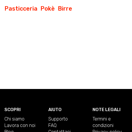
Pasticceria
Pokè
Birre
SCOPRI
AIUTO
NOTE LEGALI
Chi siamo
Supporto
Termini e
Lavora con noi
FAQ
condizioni
Blog
Contattaci
Privacy policy