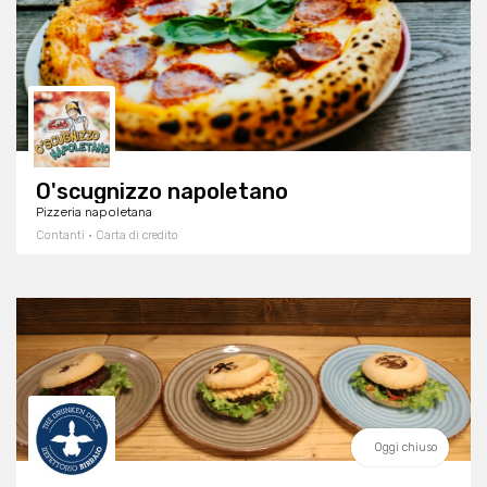
O'scugnizzo napoletano
Pizzeria napoletana
Contanti · Carta di credito
Oggi chiuso