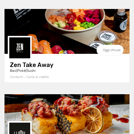
Oggi chiuso
Zen Take Away
Bao|Pokè|Sushi
Contanti · Carta di credito