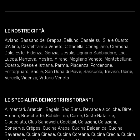
LE NOSTRE CITTÀ
Aviano
,
Bassano del Grappa
,
Belluno
,
Casale sul Sile e Quarto
d'Altino
,
Castelfranco Veneto
,
Cittadella
,
Conegliano
,
Cremona
,
Dolo
,
Este
,
Fidenza
,
Gorizia
,
Jesolo
,
Lignano Sabbiadoro
,
Lodi
,
Lucca
,
Mantova
,
Mestre
,
Mirano
,
Mogliano Veneto
,
Montebelluna
,
Oderzo
,
Paese e Istrana
,
Parma
,
Piacenza
,
Pordenone
,
Portogruaro
,
Sacile
,
San Donà di Piave
,
Sassuolo
,
Treviso
,
Udine
,
Vercelli
,
Vicenza
,
Vittorio Veneto
LE SPECIALITÀ DEI NOSTRI RISTORANTI
Alimentari
,
Arancini
,
Bagels
,
Bao Buns
,
Bevande alcoliche
,
Birre
,
Brunch
,
Bruschette
,
Bubble Tea
,
Carne
,
Ceste Natalizie
,
Cioccolato
,
Club Sandwich
,
Cocktail
,
Colazioni
,
Colazioni
,
Conserve
,
Crêpes
,
Cucina Araba
,
Cucina Balcanica
,
Cucina
Bavarese
,
Cucina Cinese
,
Cucina Coreana
,
Cucina Creola
,
Cucina