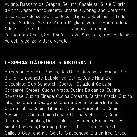
Aviano
,
Bassano del Grappa
,
Belluno
,
Casale sul Sile e Quarto
d'Altino
,
Castelfranco Veneto
,
Cittadella
,
Conegliano
,
Cremona
,
Dolo
,
Este
,
Fidenza
,
Gorizia
,
Jesolo
,
Lignano Sabbiadoro
,
Lodi
,
Lucca
,
Mantova
,
Mestre
,
Mirano
,
Mogliano Veneto
,
Montebelluna
,
Oderzo
,
Paese e Istrana
,
Parma
,
Piacenza
,
Pordenone
,
Portogruaro
,
Sacile
,
San Donà di Piave
,
Sassuolo
,
Treviso
,
Udine
,
Vercelli
,
Vicenza
,
Vittorio Veneto
LE SPECIALITÀ DEI NOSTRI RISTORANTI
Alimentari
,
Arancini
,
Bagels
,
Bao Buns
,
Bevande alcoliche
,
Birre
,
Brunch
,
Bruschette
,
Bubble Tea
,
Carne
,
Ceste Natalizie
,
Cioccolato
,
Club Sandwich
,
Cocktail
,
Colazioni
,
Colazioni
,
Conserve
,
Crêpes
,
Cucina Araba
,
Cucina Balcanica
,
Cucina
Bavarese
,
Cucina Cinese
,
Cucina Coreana
,
Cucina Creola
,
Cucina
Filippina
,
Cucina Georgiana
,
Cucina Greca
,
Cucina Indiana
,
Cucina Latina
,
Cucina Libanese
,
Cucina Marocchina
,
Cucina
Messicana
,
Cucina Tipica Locale
,
Cucina Vietnamita
,
Cucine
Regionali
,
Cupcakes
,
Dolci
,
Dolciumi
,
Enoteca
,
Etnico
,
Fiori
,
Fiori e
piante
,
Focaccia
,
Formaggi
,
Frico
,
Fritti
,
Frullati ed Estratti
,
Galletto
,
Gastronomia
,
Gelato
,
Giapponese
,
Gluten free
,
Greco
,