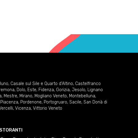
lluno
,
Casale sul Sile e Quarto d'Altino
,
Castelfranco
remona
,
Dolo
,
Este
,
Fidenza
,
Gorizia
,
Jesolo
,
Lignano
a
,
Mestre
,
Mirano
,
Mogliano Veneto
,
Montebelluna
,
,
Piacenza
,
Pordenone
,
Portogruaro
,
Sacile
,
San Donà di
Vercelli
,
Vicenza
,
Vittorio Veneto
RISTORANTI