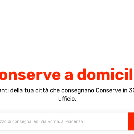
Completa il pagamento dell'ordine in [missing %{deadline} value].
onserve a domicil
oranti della tua città che consegnano Conserve in 3
ufficio.