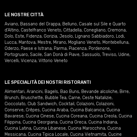
LE NOSTRE CITTÀ
Aviano
,
Bassano del Grappa
,
Belluno
,
Casale sul Sile e Quarto
d'Altino
,
Castelfranco Veneto
,
Cittadella
,
Conegliano
,
Cremona
,
Dolo
,
Este
,
Fidenza
,
Gorizia
,
Jesolo
,
Lignano Sabbiadoro
,
Lodi
,
Lucca
,
Mantova
,
Mestre
,
Mirano
,
Mogliano Veneto
,
Montebelluna
,
Oderzo
,
Paese e Istrana
,
Parma
,
Piacenza
,
Pordenone
,
Portogruaro
,
Sacile
,
San Donà di Piave
,
Sassuolo
,
Treviso
,
Udine
,
Vercelli
,
Vicenza
,
Vittorio Veneto
LE SPECIALITÀ DEI NOSTRI RISTORANTI
Alimentari
,
Arancini
,
Bagels
,
Bao Buns
,
Bevande alcoliche
,
Birre
,
Brunch
,
Bruschette
,
Bubble Tea
,
Carne
,
Ceste Natalizie
,
Cioccolato
,
Club Sandwich
,
Cocktail
,
Colazioni
,
Colazioni
,
Conserve
,
Crêpes
,
Cucina Araba
,
Cucina Balcanica
,
Cucina
Bavarese
,
Cucina Cinese
,
Cucina Coreana
,
Cucina Creola
,
Cucina
Filippina
,
Cucina Georgiana
,
Cucina Greca
,
Cucina Indiana
,
Cucina Latina
,
Cucina Libanese
,
Cucina Marocchina
,
Cucina
Messicana
,
Cucina Tipica Locale
,
Cucina Vietnamita
,
Cucine