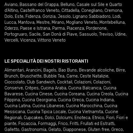
Aviano
,
Bassano del Grappa
,
Belluno
,
Casale sul Sile e Quarto
d'Altino
,
Castelfranco Veneto
,
Cittadella
,
Conegliano
,
Cremona
,
Dolo
,
Este
,
Fidenza
,
Gorizia
,
Jesolo
,
Lignano Sabbiadoro
,
Lodi
,
Lucca
,
Mantova
,
Mestre
,
Mirano
,
Mogliano Veneto
,
Montebelluna
,
Oderzo
,
Paese e Istrana
,
Parma
,
Piacenza
,
Pordenone
,
Portogruaro
,
Sacile
,
San Donà di Piave
,
Sassuolo
,
Treviso
,
Udine
,
Vercelli
,
Vicenza
,
Vittorio Veneto
LE SPECIALITÀ DEI NOSTRI RISTORANTI
Alimentari
,
Arancini
,
Bagels
,
Bao Buns
,
Bevande alcoliche
,
Birre
,
Brunch
,
Bruschette
,
Bubble Tea
,
Carne
,
Ceste Natalizie
,
Cioccolato
,
Club Sandwich
,
Cocktail
,
Colazioni
,
Colazioni
,
Conserve
,
Crêpes
,
Cucina Araba
,
Cucina Balcanica
,
Cucina
Bavarese
,
Cucina Cinese
,
Cucina Coreana
,
Cucina Creola
,
Cucina
Filippina
,
Cucina Georgiana
,
Cucina Greca
,
Cucina Indiana
,
Cucina Latina
,
Cucina Libanese
,
Cucina Marocchina
,
Cucina
Messicana
,
Cucina Tipica Locale
,
Cucina Vietnamita
,
Cucine
Regionali
,
Cupcakes
,
Dolci
,
Dolciumi
,
Enoteca
,
Etnico
,
Fiori
,
Fiori e
piante
,
Focaccia
,
Formaggi
,
Frico
,
Fritti
,
Frullati ed Estratti
,
Galletto
,
Gastronomia
,
Gelato
,
Giapponese
,
Gluten free
,
Greco
,