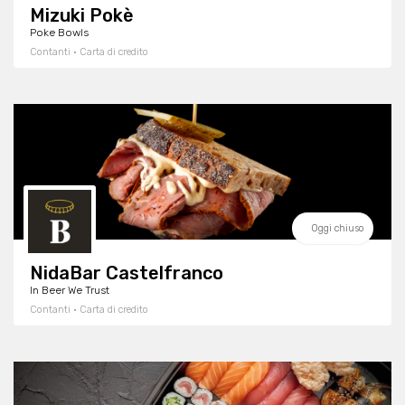
Mizuki Pokè
Poke Bowls
Contanti · Carta di credito
Oggi chiuso
NidaBar Castelfranco
In Beer We Trust
Contanti · Carta di credito