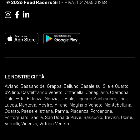
© 2026 Food Racers Srl
- P.IVA IT04743500268
LE NOSTRE CITTÀ
Aviano
,
Bassano del Grappa
,
Belluno
,
Casale sul Sile e Quarto
d'Altino
,
Castelfranco Veneto
,
Cittadella
,
Conegliano
,
Cremona
,
Dolo
,
Este
,
Fidenza
,
Gorizia
,
Jesolo
,
Lignano Sabbiadoro
,
Lodi
,
Lucca
,
Mantova
,
Mestre
,
Mirano
,
Mogliano Veneto
,
Montebelluna
,
Oderzo
,
Paese e Istrana
,
Parma
,
Piacenza
,
Pordenone
,
Portogruaro
,
Sacile
,
San Donà di Piave
,
Sassuolo
,
Treviso
,
Udine
,
Vercelli
,
Vicenza
,
Vittorio Veneto