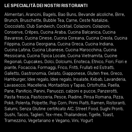
LE SPECIALITÀ DEI NOSTRI RISTORANTI
Alimentari
,
Arancini
,
Bagels
,
Bao Buns
,
Bevande alcoliche
,
Birre
,
Brunch
,
Bruschette
,
Bubble Tea
,
Carne
,
Ceste Natalizie
,
Cioccolato
,
Club Sandwich
,
Cocktail
,
Colazioni
,
Colazioni
,
Conserve
,
Crêpes
,
Cucina Araba
,
Cucina Balcanica
,
Cucina
Bavarese
,
Cucina Cinese
,
Cucina Coreana
,
Cucina Creola
,
Cucina
Filippina
,
Cucina Georgiana
,
Cucina Greca
,
Cucina Indiana
,
Cucina Latina
,
Cucina Libanese
,
Cucina Marocchina
,
Cucina
Messicana
,
Cucina Tipica Locale
,
Cucina Vietnamita
,
Cucine
Regionali
,
Cupcakes
,
Dolci
,
Dolciumi
,
Enoteca
,
Etnico
,
Fiori
,
Fiori e
piante
,
Focaccia
,
Formaggi
,
Frico
,
Fritti
,
Frullati ed Estratti
,
Galletto
,
Gastronomia
,
Gelato
,
Giapponese
,
Gluten free
,
Greco
,
Hamburger
,
Idee regalo
,
Idee regalo
,
Insalate
,
Kebab
,
Lavanderia
,
Lavasecco
,
Macelleria
,
Montaditos y Tapas
,
Ortofrutta
,
Paella
,
Pane
,
Panificio
,
Panini
,
Panuozzi, calzoni e pucce
,
Panzerotti
,
Pasta fresca
,
Pasticceria
,
Pesce
,
Piadine
,
Pinsa Romana
,
Pizza
,
Pokè
,
Polenta
,
Polpette
,
Pop Corn
,
Primi Piatti
,
Ramen
,
Ristoranti
,
Salumi
,
Senza Glutine certificato AIC
,
Street Food
,
Sughi Pronti
,
Sushi
,
Tacos
,
Taglieri
,
Tex-mex
,
Thailandese
,
Tigelle
,
Toast
,
Tramezzino
,
Vegetariano e Vegano
,
Vini
,
Yogurt