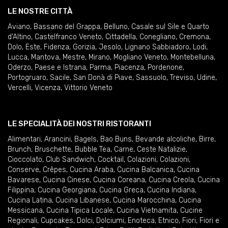
LE NOSTRE CITTÀ
Aviano
,
Bassano del Grappa
,
Belluno
,
Casale sul Sile e Quarto
d'Altino
,
Castelfranco Veneto
,
Cittadella
,
Conegliano
,
Cremona
,
Dolo
,
Este
,
Fidenza
,
Gorizia
,
Jesolo
,
Lignano Sabbiadoro
,
Lodi
,
Lucca
,
Mantova
,
Mestre
,
Mirano
,
Mogliano Veneto
,
Montebelluna
,
Oderzo
,
Paese e Istrana
,
Parma
,
Piacenza
,
Pordenone
,
Portogruaro
,
Sacile
,
San Donà di Piave
,
Sassuolo
,
Treviso
,
Udine
,
Vercelli
,
Vicenza
,
Vittorio Veneto
LE SPECIALITÀ DEI NOSTRI RISTORANTI
Alimentari
,
Arancini
,
Bagels
,
Bao Buns
,
Bevande alcoliche
,
Birre
,
Brunch
,
Bruschette
,
Bubble Tea
,
Carne
,
Ceste Natalizie
,
Cioccolato
,
Club Sandwich
,
Cocktail
,
Colazioni
,
Colazioni
,
Conserve
,
Crêpes
,
Cucina Araba
,
Cucina Balcanica
,
Cucina
Bavarese
,
Cucina Cinese
,
Cucina Coreana
,
Cucina Creola
,
Cucina
Filippina
,
Cucina Georgiana
,
Cucina Greca
,
Cucina Indiana
,
Cucina Latina
,
Cucina Libanese
,
Cucina Marocchina
,
Cucina
Messicana
,
Cucina Tipica Locale
,
Cucina Vietnamita
,
Cucine
Regionali
,
Cupcakes
,
Dolci
,
Dolciumi
,
Enoteca
,
Etnico
,
Fiori
,
Fiori e