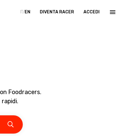
IT/
EN
DIVENTA RACER
ACCEDI
 con Foodracers.
 rapidi.