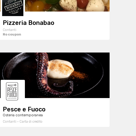
Pizzeria Bonabao
Contanti
No coupon
Pesce e Fuoco
Osteria contemporanea
Contanti · Carta di credito