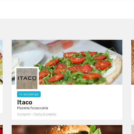
In evidenza
Itaco
Pizzeria focacceria
Contanti · Carta di credito