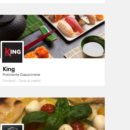
King
Ristorante Giapponese
Contanti · Carta di credito