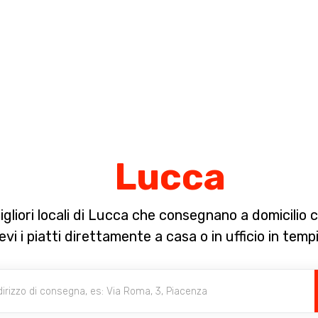
Completa il pagamento dell'ordine in [missing %{deadline} value].
Lucca
migliori locali di Lucca che consegnano a domicilio
evi i piatti direttamente a casa o in ufficio in tempi