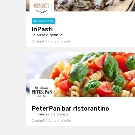
In evidenza
InPasti
La pizza digeribile
Contanti · Carta di credito
PeterPan bar ristorantino
I numeri uno a pranzo
Contanti · Carta di credito