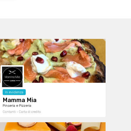
In evidenza
Mamma Mia
Pinseria e Pizzeria
Contanti · Carta di credito