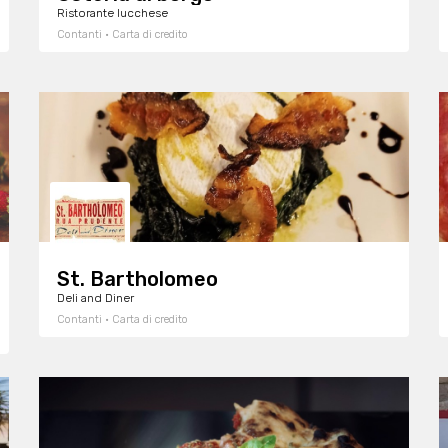
Ristorante lucchese
Contanti · Carta di credito
St. Bartholomeo
Deli and Diner
Contanti · Carta di credito