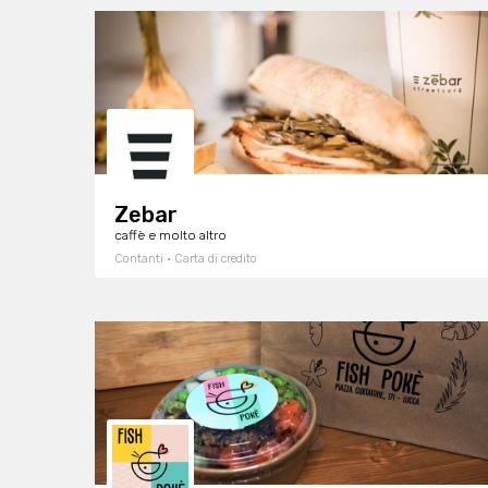
Zebar
caffè e molto altro
Contanti · Carta di credito