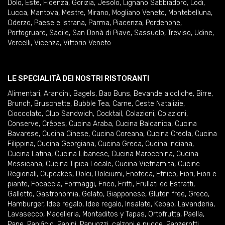
Dolo
,
Este
,
Fidenza
,
Gorizia
,
Jesolo
,
Lignano Sabbiadoro
,
Lodi
,
Lucca
,
Mantova
,
Mestre
,
Mirano
,
Mogliano Veneto
,
Montebelluna
,
Oderzo
,
Paese e Istrana
,
Parma
,
Piacenza
,
Pordenone
,
Portogruaro
,
Sacile
,
San Donà di Piave
,
Sassuolo
,
Treviso
,
Udine
,
Vercelli
,
Vicenza
,
Vittorio Veneto
LE SPECIALITÀ DEI NOSTRI RISTORANTI
Alimentari
,
Arancini
,
Bagels
,
Bao Buns
,
Bevande alcoliche
,
Birre
,
Brunch
,
Bruschette
,
Bubble Tea
,
Carne
,
Ceste Natalizie
,
Cioccolato
,
Club Sandwich
,
Cocktail
,
Colazioni
,
Colazioni
,
Conserve
,
Crêpes
,
Cucina Araba
,
Cucina Balcanica
,
Cucina
Bavarese
,
Cucina Cinese
,
Cucina Coreana
,
Cucina Creola
,
Cucina
Filippina
,
Cucina Georgiana
,
Cucina Greca
,
Cucina Indiana
,
Cucina Latina
,
Cucina Libanese
,
Cucina Marocchina
,
Cucina
Messicana
,
Cucina Tipica Locale
,
Cucina Vietnamita
,
Cucine
Regionali
,
Cupcakes
,
Dolci
,
Dolciumi
,
Enoteca
,
Etnico
,
Fiori
,
Fiori e
piante
,
Focaccia
,
Formaggi
,
Frico
,
Fritti
,
Frullati ed Estratti
,
Galletto
,
Gastronomia
,
Gelato
,
Giapponese
,
Gluten free
,
Greco
,
Hamburger
,
Idee regalo
,
Idee regalo
,
Insalate
,
Kebab
,
Lavanderia
,
Lavasecco
,
Macelleria
,
Montaditos y Tapas
,
Ortofrutta
,
Paella
,
Pane
,
Panificio
,
Panini
,
Panuozzi, calzoni e pucce
,
Panzerotti
,