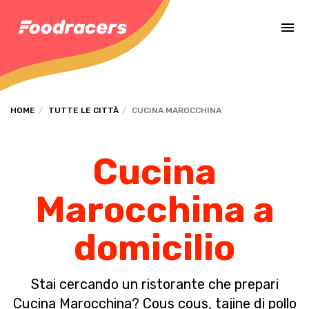
Completa il pagamento dell'ordine in [missing %{deadline} value].
HOME
TUTTE LE CITTÀ
CUCINA MAROCCHINA
Cucina
Marocchina a
domicilio
Stai cercando un ristorante che prepari
Cucina Marocchina? Cous cous, tajine di pollo