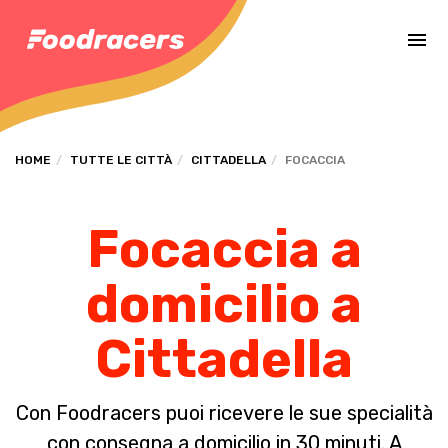
Completa il pagamento dell'ordine in [missing %{deadline} value].
HOME
TUTTE LE CITTÀ
CITTADELLA
FOCACCIA
Focaccia a
domicilio a
Cittadella
Con Foodracers puoi ricevere le sue specialità
con consegna a domicilio in 30 minuti. A