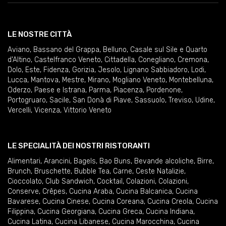
LE NOSTRE CITTÀ
Aviano
,
Bassano del Grappa
,
Belluno
,
Casale sul Sile e Quarto
d'Altino
,
Castelfranco Veneto
,
Cittadella
,
Conegliano
,
Cremona
,
Dolo
,
Este
,
Fidenza
,
Gorizia
,
Jesolo
,
Lignano Sabbiadoro
,
Lodi
,
Lucca
,
Mantova
,
Mestre
,
Mirano
,
Mogliano Veneto
,
Montebelluna
,
Oderzo
,
Paese e Istrana
,
Parma
,
Piacenza
,
Pordenone
,
Portogruaro
,
Sacile
,
San Donà di Piave
,
Sassuolo
,
Treviso
,
Udine
,
Vercelli
,
Vicenza
,
Vittorio Veneto
LE SPECIALITÀ DEI NOSTRI RISTORANTI
Alimentari
,
Arancini
,
Bagels
,
Bao Buns
,
Bevande alcoliche
,
Birre
,
Brunch
,
Bruschette
,
Bubble Tea
,
Carne
,
Ceste Natalizie
,
Cioccolato
,
Club Sandwich
,
Cocktail
,
Colazioni
,
Colazioni
,
Conserve
,
Crêpes
,
Cucina Araba
,
Cucina Balcanica
,
Cucina
Bavarese
,
Cucina Cinese
,
Cucina Coreana
,
Cucina Creola
,
Cucina
Filippina
,
Cucina Georgiana
,
Cucina Greca
,
Cucina Indiana
,
Cucina Latina
,
Cucina Libanese
,
Cucina Marocchina
,
Cucina