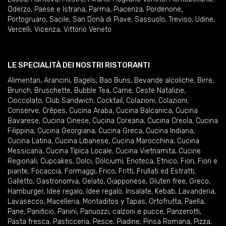
Oderzo
,
Paese e Istrana
,
Parma
,
Piacenza
,
Pordenone
,
Portogruaro
,
Sacile
,
San Donà di Piave
,
Sassuolo
,
Treviso
,
Udine
,
Vercelli
,
Vicenza
,
Vittorio Veneto
LE SPECIALITÀ DEI NOSTRI RISTORANTI
Alimentari
,
Arancini
,
Bagels
,
Bao Buns
,
Bevande alcoliche
,
Birre
,
Brunch
,
Bruschette
,
Bubble Tea
,
Carne
,
Ceste Natalizie
,
Cioccolato
,
Club Sandwich
,
Cocktail
,
Colazioni
,
Colazioni
,
Conserve
,
Crêpes
,
Cucina Araba
,
Cucina Balcanica
,
Cucina
Bavarese
,
Cucina Cinese
,
Cucina Coreana
,
Cucina Creola
,
Cucina
Filippina
,
Cucina Georgiana
,
Cucina Greca
,
Cucina Indiana
,
Cucina Latina
,
Cucina Libanese
,
Cucina Marocchina
,
Cucina
Messicana
,
Cucina Tipica Locale
,
Cucina Vietnamita
,
Cucine
Regionali
,
Cupcakes
,
Dolci
,
Dolciumi
,
Enoteca
,
Etnico
,
Fiori
,
Fiori e
piante
,
Focaccia
,
Formaggi
,
Frico
,
Fritti
,
Frullati ed Estratti
,
Galletto
,
Gastronomia
,
Gelato
,
Giapponese
,
Gluten free
,
Greco
,
Hamburger
,
Idee regalo
,
Idee regalo
,
Insalate
,
Kebab
,
Lavanderia
,
Lavasecco
,
Macelleria
,
Montaditos y Tapas
,
Ortofrutta
,
Paella
,
Pane
,
Panificio
,
Panini
,
Panuozzi, calzoni e pucce
,
Panzerotti
,
Pasta fresca
,
Pasticceria
,
Pesce
,
Piadine
,
Pinsa Romana
,
Pizza
,