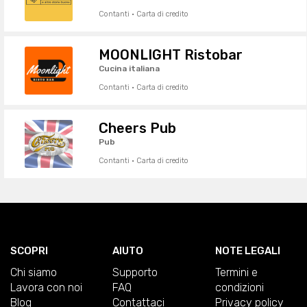
Contanti · Carta di credito
MOONLIGHT Ristobar
Cucina italiana
Contanti · Carta di credito
Cheers Pub
Pub
Contanti · Carta di credito
SCOPRI
AIUTO
NOTE LEGALI
Chi siamo
Supporto
Termini e
Lavora con noi
FAQ
condizioni
Blog
Contattaci
Privacy policy