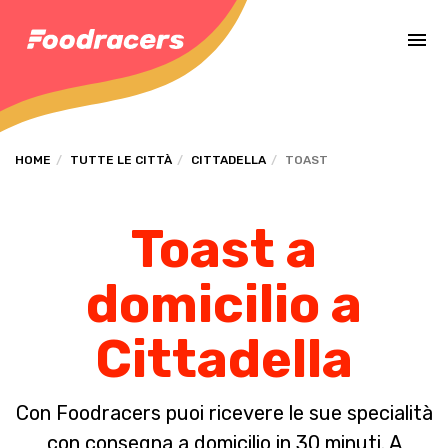
Completa il pagamento dell'ordine in [missing %{deadline} value].
HOME
TUTTE LE CITTÀ
CITTADELLA
TOAST
Toast a
domicilio a
Cittadella
Con Foodracers puoi ricevere le sue specialità
con consegna a domicilio in 30 minuti. A