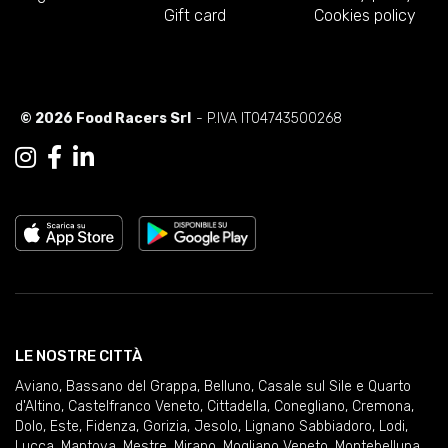
Gift card
Cookies policy
© 2026 Food Racers Srl
- P.IVA IT04743500268
LE NOSTRE CITTÀ
Aviano
,
Bassano del Grappa
,
Belluno
,
Casale sul Sile e Quarto
d'Altino
,
Castelfranco Veneto
,
Cittadella
,
Conegliano
,
Cremona
,
Dolo
,
Este
,
Fidenza
,
Gorizia
,
Jesolo
,
Lignano Sabbiadoro
,
Lodi
,
Lucca
,
Mantova
,
Mestre
,
Mirano
,
Mogliano Veneto
,
Montebelluna
,