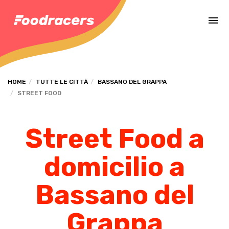
Completa il pagamento dell'ordine in [missing %{deadline} value].
HOME
TUTTE LE CITTÀ
BASSANO DEL GRAPPA
STREET FOOD
Street Food a
domicilio a
Bassano del
Grappa