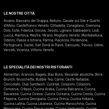
LE NOSTRE CITTÀ
Aviano
,
Bassano del Grappa
,
Belluno
,
Casale sul Sile e Quarto
d'Altino
,
Castelfranco Veneto
,
Cittadella
,
Conegliano
,
Cremona
,
Dolo
,
Este
,
Fidenza
,
Gorizia
,
Jesolo
,
Lignano Sabbiadoro
,
Lodi
,
Lucca
,
Mantova
,
Mestre
,
Mirano
,
Mogliano Veneto
,
Montebelluna
,
Oderzo
,
Paese e Istrana
,
Parma
,
Piacenza
,
Pordenone
,
Portogruaro
,
Sacile
,
San Donà di Piave
,
Sassuolo
,
Treviso
,
Udine
,
Vercelli
,
Vicenza
,
Vittorio Veneto
LE SPECIALITÀ DEI NOSTRI RISTORANTI
Alimentari
,
Arancini
,
Bagels
,
Bao Buns
,
Bevande alcoliche
,
Birre
,
Brunch
,
Bruschette
,
Bubble Tea
,
Carne
,
Ceste Natalizie
,
Cioccolato
,
Club Sandwich
,
Cocktail
,
Colazioni
,
Colazioni
,
Conserve
,
Crêpes
,
Cucina Araba
,
Cucina Balcanica
,
Cucina
Bavarese
,
Cucina Cinese
,
Cucina Coreana
,
Cucina Creola
,
Cucina
Filippina
,
Cucina Georgiana
,
Cucina Greca
,
Cucina Indiana
,
Cucina Latina
,
Cucina Libanese
,
Cucina Marocchina
,
Cucina
Messicana
,
Cucina Tipica Locale
,
Cucina Vietnamita
,
Cucine