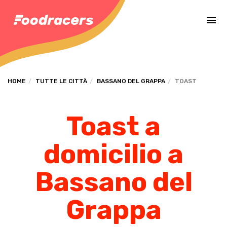
Completa il pagamento dell'ordine in [missing %{deadline} value].
HOME
TUTTE LE CITTÀ
BASSANO DEL GRAPPA
TOAST
Toast a
domicilio a
Bassano del
Grappa