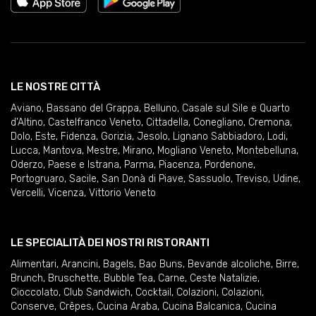
LE NOSTRE CITTÀ
Aviano
,
Bassano del Grappa
,
Belluno
,
Casale sul Sile e Quarto
d'Altino
,
Castelfranco Veneto
,
Cittadella
,
Conegliano
,
Cremona
,
Dolo
,
Este
,
Fidenza
,
Gorizia
,
Jesolo
,
Lignano Sabbiadoro
,
Lodi
,
Lucca
,
Mantova
,
Mestre
,
Mirano
,
Mogliano Veneto
,
Montebelluna
,
Oderzo
,
Paese e Istrana
,
Parma
,
Piacenza
,
Pordenone
,
Portogruaro
,
Sacile
,
San Donà di Piave
,
Sassuolo
,
Treviso
,
Udine
,
Vercelli
,
Vicenza
,
Vittorio Veneto
LE SPECIALITÀ DEI NOSTRI RISTORANTI
Alimentari
,
Arancini
,
Bagels
,
Bao Buns
,
Bevande alcoliche
,
Birre
,
Brunch
,
Bruschette
,
Bubble Tea
,
Carne
,
Ceste Natalizie
,
Cioccolato
,
Club Sandwich
,
Cocktail
,
Colazioni
,
Colazioni
,
Conserve
,
Crêpes
,
Cucina Araba
,
Cucina Balcanica
,
Cucina