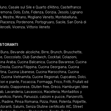
lluno
,
Casale sul Sile e Quarto d'Altino
,
Castelfranco
remona
,
Dolo
,
Este
,
Fidenza
,
Gorizia
,
Jesolo
,
Lignano
a
,
Mestre
,
Mirano
,
Mogliano Veneto
,
Montebelluna
,
,
Piacenza
,
Pordenone
,
Portogruaro
,
Sacile
,
San Donà di
Vercelli
,
Vicenza
,
Vittorio Veneto
RISTORANTI
 Buns
,
Bevande alcoliche
,
Birre
,
Brunch
,
Bruschette
,
ie
,
Cioccolato
,
Club Sandwich
,
Cocktail
,
Colazioni
,
ina Araba
,
Cucina Balcanica
,
Cucina Bavarese
,
Cucina
Creola
,
Cucina Filippina
,
Cucina Georgiana
,
Cucina
tina
,
Cucina Libanese
,
Cucina Marocchina
,
Cucina
,
Cucina Vietnamita
,
Cucine Regionali
,
Cupcakes
,
Dolci
,
iori e piante
,
Focaccia
,
Formaggi
,
Frico
,
Fritti
,
Frullati ed
elato
,
Giapponese
,
Gluten free
,
Greco
,
Hamburger
,
Idee
ab
,
Lavanderia
,
Lavasecco
,
Macelleria
,
Montaditos y
anificio
,
Panini
,
Panuozzi, calzoni e pucce
,
Panzerotti
,
,
Piadine
,
Pinsa Romana
,
Pizza
,
Pokè
,
Polenta
,
Polpette
,
storanti
,
Salumi
,
Senza Glutine certificato AIC
,
Street