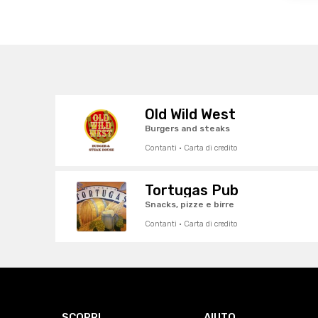
Old Wild West
Burgers and steaks
Contanti · Carta di credito
Tortugas Pub
Snacks, pizze e birre
Contanti · Carta di credito
SCOPRI
AIUTO