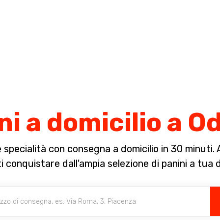
Completa il pagamento dell'ordine in [missing %{deadline} value].
ni a domicilio a O
specialità con consegna a domicilio in 30 minuti. A 
i conquistare dall'ampia selezione di panini a tua 