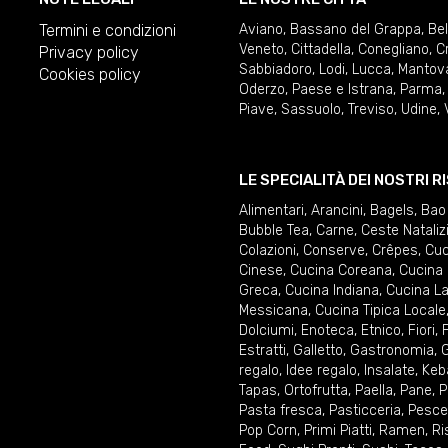
Termini e condizioni
Aviano
,
Bassano del Grappa
,
Be
Veneto
,
Cittadella
,
Conegliano
,
C
Privacy policy
Sabbiadoro
,
Lodi
,
Lucca
,
Mantov
Cookies policy
Oderzo
,
Paese e Istrana
,
Parma
Piave
,
Sassuolo
,
Treviso
,
Udine
,
LE SPECIALITÀ DEI NOSTRI 
Alimentari
,
Arancini
,
Bagels
,
Bao
Bubble Tea
,
Carne
,
Ceste Nataliz
Colazioni
,
Conserve
,
Crêpes
,
Cuc
Cinese
,
Cucina Coreana
,
Cucina 
Greca
,
Cucina Indiana
,
Cucina La
Messicana
,
Cucina Tipica Locale
Dolciumi
,
Enoteca
,
Etnico
,
Fiori
,
F
Estratti
,
Galletto
,
Gastronomia
,
G
regalo
,
Idee regalo
,
Insalate
,
Keb
Tapas
,
Ortofrutta
,
Paella
,
Pane
,
P
Pasta fresca
,
Pasticceria
,
Pesce
Pop Corn
,
Primi Piatti
,
Ramen
,
Ri