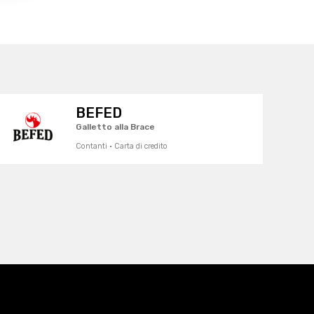
BEFED
Galletto alla Brace
Contanti · Carta di credito